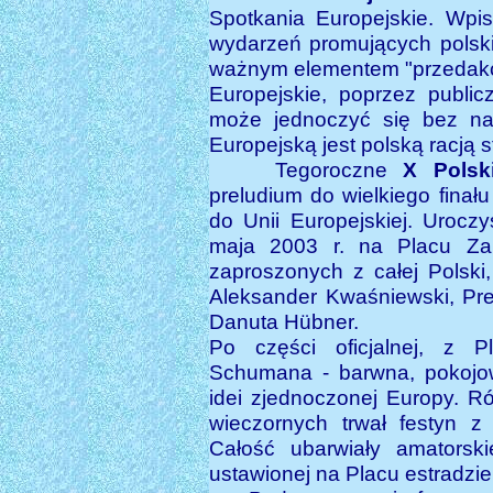
Spotkania Europejskie. Wpis
wydarzeń promujących polski
ważnym elementem "przedakce
Europejskie, poprzez public
może jednoczyć się bez nas
Europejską jest polską racją s
Tegoroczne
X Polski
preludium do wielkiego finał
do Unii Europejskiej. Urocz
maja 2003 r. na Placu Za
zaproszonych z całej Polski
Aleksander Kwaśniewski, Pre
Danuta Hübner.
Po części oficjalnej, z 
Schumana - barwna, pokojow
idei zjednoczonej Europy. 
wieczornych trwał festyn z 
Całość ubarwiały amatorsk
ustawionej na Placu estradzi