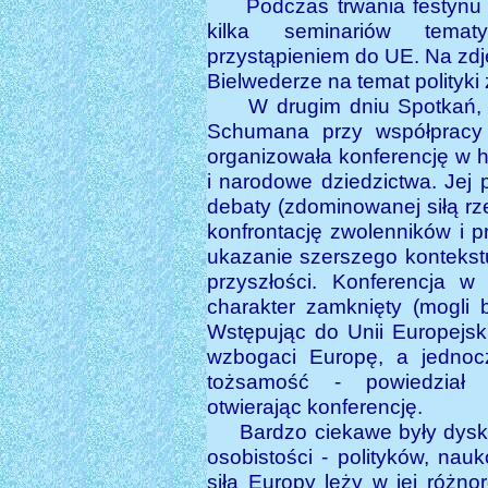
Podczas trwania festynu d
kilka seminariów tema
przystąpieniem do UE. Na zdj
Bielwederze na temat polityki 
W drugim dniu Spotkań, 11
Schumana przy współpracy 
organizowała konferencję w 
i narodowe dziedzictwa. Je
debaty (zdominowanej siłą r
konfrontację zwolenników i 
ukazanie szerszego kontekstu 
przyszłości. Konferencja 
charakter zamknięty (mogli b
Wstępując do Unii Europejski
wzbogaci Europę, a jedno
tożsamość - powiedział 
otwierając konferencję.
Bardzo ciekawe były dysku
osobistości - polityków, nau
siła Europy leży w jej różno