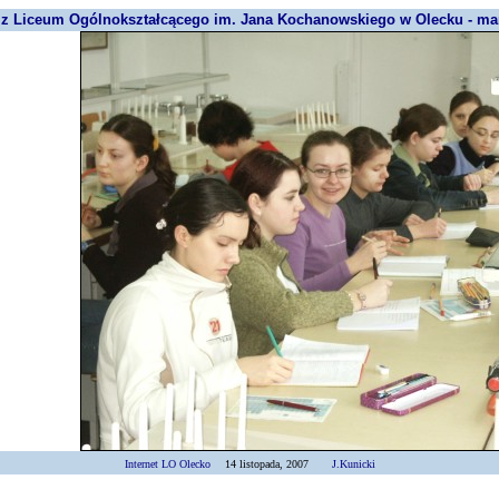
 z Liceum Ogólnokształcącego im. Jana Kochanowskiego w Olecku - mar
Internet LO Olecko
14 listopada, 2007
J.Kunicki