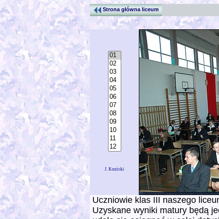
Strona główna liceum
.
J. Kunicki
Uczniowie klas III naszego liceu
Uzyskane wyniki matury będą j