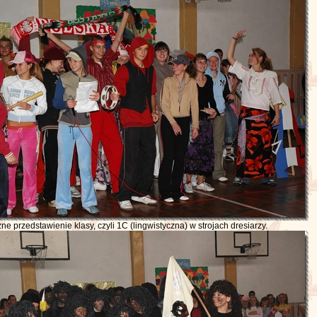
e przedstawienie klasy, czyli 1C (lingwistyczna) w strojach dresiarzy.