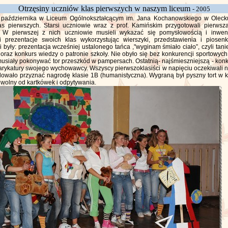
Otrzęsiny uczniów klas pierwszych w naszym liceum
- 2005
 października w Liceum Ogólnokształcącym im. Jana Kochanowskiego w Olecku
las pierwszych. Starsi uczniowie wraz z prof. Kamińskim przygotowali pierws
. W pierwszej z nich uczniowie musieli wykazać się pomysłowością i inwen
i prezentacje swoich klas wykorzystując wierszyki, przedstawienia i piosenk
 były: prezentacja wcześniej ustalonego tańca ,"wyginam śmiało ciało”, czyli tani
 oraz konkurs wiedzy o patronie szkoły. Nie obyło się bez konkurencji sportowych
musiały pokonywać tor przeszkód w pampersach. Ostatnią- najśmieszniejszą - konk
arykatury swojego wychowawcy. Wszyscy pierwszoklasiści w napięciu oczekiwali na
dowało przyznać nagrodę klasie 1B (humanistyczna). Wygraną był pyszny tort w ks
 wolny od kartkówek i odpytywania.