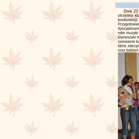
Dnia 22
otrzęsiny k
konkurencji
Przygotowal
dyscyplinami
rytm muzyki
pierwszaki 
rysowanie k
które zdecy
oraz tydzień