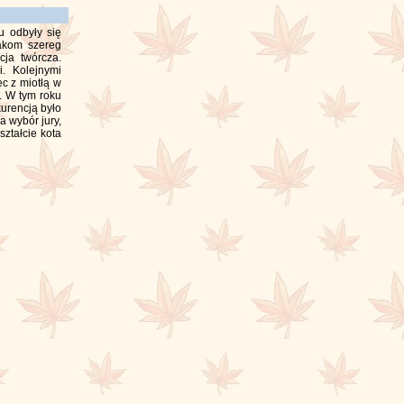
 odbyły się
zakom szereg
cja twórcza.
i. Kolejnymi
ec z miotłą w
. W tym roku
urencją było
 wybór jury,
ztałcie kota