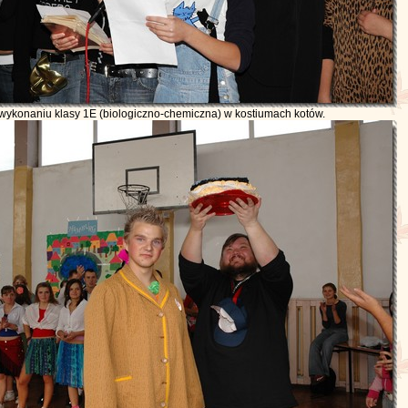
wykonaniu klasy 1E (biologiczno-chemiczna) w kostiumach kotów.