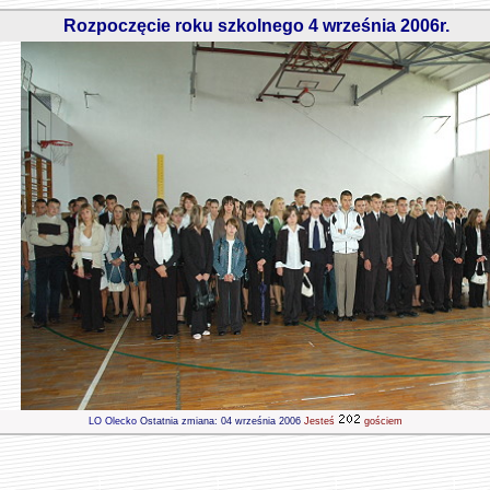
Rozpoczęcie roku szkolnego 4 września 2006r.
LO Olecko
Ostatnia zmiana:
04 września 2006
Jesteś
gościem