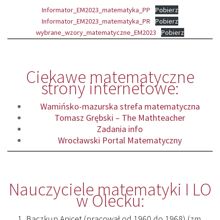
Informator_EM2023_matematyka_PP
Pobierz
Informator_EM2023_matematyka_PR
Pobierz
wybrane_wzory_matematyczne_EM2023
Pobierz
Ciekawe matematyczne
strony internetowe:
Wamińsko-mazurska strefa matematyczna
Tomasz Grębski – The Mathteacher
Zadania info
Wrocławski Portal Matematyczny
Nauczyciele matematyki I LO
w Olecku:
1. Baczkun Anicet (pracował od 1960 do 1968) (zm.