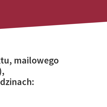
ktu, mailowego
),
odzinach: