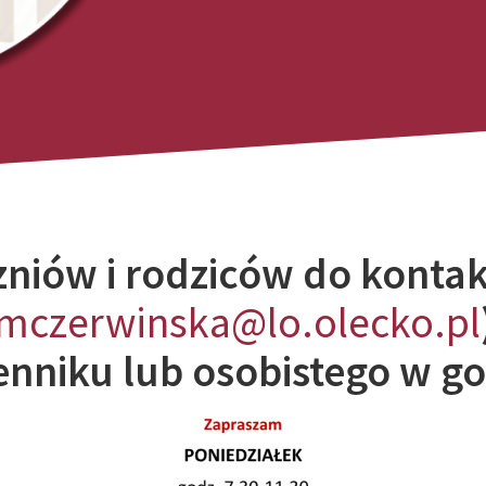
niów i rodziców do konta
mczerwinska@lo.olecko.pl
enniku lub osobistego w g