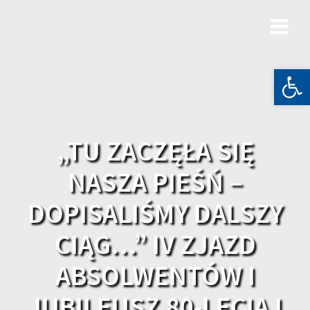
Skip
to
content
Otwórz 
„TU ZACZĘŁA SIĘ
NASZA PIEŚŃ –
DOPISALIŚMY DALSZY
CIĄG…” IV ZJAZD
ABSOLWENTÓW I
JUBILEUSZ 80-LECIA I