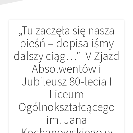
„Tu zaczęła się nasza
Nawigacja
pieśń – dopisaliśmy
wpisu
dalszy ciąg…” IV Zjazd
Absolwentów i
Jubileusz 80-lecia I
Liceum
Ogólnokształcącego
im. Jana
Kochanowskiego w