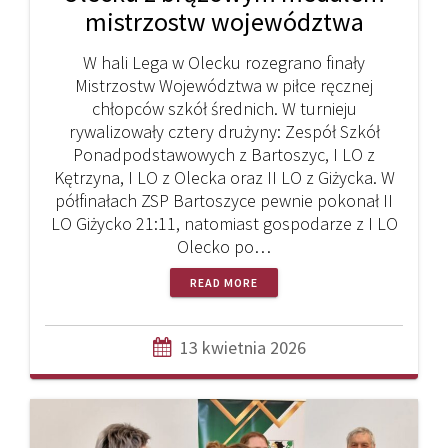
mistrzostw województwa
W hali Lega w Olecku rozegrano finały
Mistrzostw Województwa w piłce ręcznej
chłopców szkół średnich. W turnieju
rywalizowały cztery drużyny: Zespół Szkół
Ponadpodstawowych z Bartoszyc, I LO z
Kętrzyna, I LO z Olecka oraz II LO z Giżycka. W
półfinałach ZSP Bartoszyce pewnie pokonał II
LO Giżycko 21:11, natomiast gospodarze z I LO
Olecko po…
READ MORE
13 kwietnia 2026