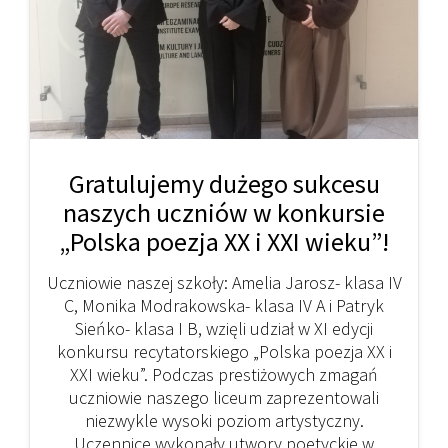
Gratulujemy dużego sukcesu
naszych uczniów w konkursie
„Polska poezja XX i XXI wieku”!
Uczniowie naszej szkoły: Amelia Jarosz- klasa IV
C, Monika Modrakowska- klasa IV A i Patryk
Sieńko- klasa I B, wzięli udział w XI edycji
konkursu recytatorskiego „Polska poezja XX i
XXI wieku”. Podczas prestiżowych zmagań
uczniowie naszego liceum zaprezentowali
niezwykle wysoki poziom artystyczny.
Uczennice wykonały utwory poetyckie w