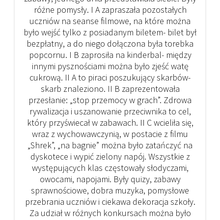
różne pomysły. I A zapraszała pozostałych
uczniów na seanse filmowe, na które można
było wejść tylko z posiadanym biletem- bilet był
bezpłatny, a do niego dołączona była torebka
popcornu. I B zaprosiła na kinderbal- między
innymi pysznościami można było zjeść watę
cukrową. II A to piraci poszukujący skarbów-
skarb znaleziono. II B zaprezentowała
przesłanie: „stop przemocy w grach”. Zdrowa
rywalizacja i uszanowanie przeciwnika to cel,
który przyświecał w zabawach. II C wcieliła się,
wraz z wychowawczynią, w postacie z filmu
„Shrek”, „na bagnie” można było zatańczyć na
dyskotece i wypić zielony napój. Wszystkie z
występujących klas częstowały słodyczami,
owocami, napojami. Były quizy, zabawy
sprawnościowe, dobra muzyka, pomysłowe
przebrania uczniów i ciekawa dekoracja szkoły.
Za udział w różnych konkursach można było