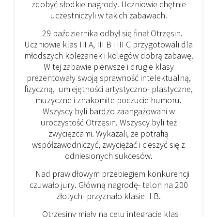
zdobyć słodkie nagrody. Uczniowie chętnie
uczestniczyli w takich zabawach.
29 października odbył się finał Otrzęsin.
Uczniowie klas III A, III B i III C przygotowali dla
młodszych koleżanek i kolegów dobrą zabawę.
W tej zabawie pierwsze i drugie klasy
prezentowały swoją sprawność intelektualną,
fizyczną, umiejętności artystyczno- plastyczne,
muzyczne i znakomite poczucie humoru.
Wszyscy byli bardzo zaangażowani w
uroczystość Otrzęsin. Wszyscy byli też
zwycięzcami. Wykazali, że potrafią
współzawodniczyć, zwyciężać i cieszyć się z
odniesionych sukcesów.
Nad prawidłowym przebiegiem konkurencji
czuwało jury. Główną nagrodę- talon na 200
złotych- przyznało klasie II B.
Otrzęsiny miały na celu integrację klas