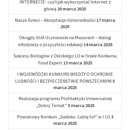
INTERNECIE- czyli jak wykorzystać Internet z
głową
20 marca 2025
Nasze Dzieci – Akceptacja różnorodności
17 marca
2025
Okrągły Stół Uczniowski na Mazurach – dialog
młodzieży o przyszłości edukacji
14 marca 2025
Sukcesy Biologów z Oleckiego LO w finale Konkursu
Food Expert
13 marca 2025
I WOJEWÓDZKI KUNKURS WIEDZY O OCHRONIE
LUDNOŚCI I BEZPIECZEŃSTWIE POWSZECHNYM
5
marca 2025
Realizacja programu Profilaktyki Uniwersalnej
„Dobry Temat”
5 marca 2025
Powiatowy Konkurs „Sudoku- Lubię to!” w I LO
3
marca 2025