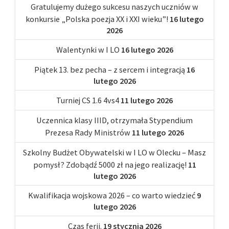
Gratulujemy dużego sukcesu naszych uczniów w
konkursie „Polska poezja XX i XXI wieku”!
16 lutego
2026
Walentynki w I LO
16 lutego 2026
Piątek 13. bez pecha – z sercem i integracją
16
lutego 2026
Turniej CS 1.6 4vs4
11 lutego 2026
Uczennica klasy IIID, otrzymała Stypendium
Prezesa Rady Ministrów
11 lutego 2026
Szkolny Budżet Obywatelski w I LO w Olecku – Masz
pomysł? Zdobądź 5000 zł na jego realizację!
11
lutego 2026
Kwalifikacja wojskowa 2026 – co warto wiedzieć
9
lutego 2026
Czas ferii.
19 stycznia 2026