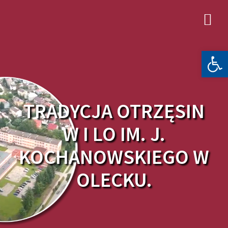
Skip
to
content
Otwórz 
TRADYCJA OTRZĘSIN
W I LO IM. J.
KOCHANOWSKIEGO W
OLECKU.