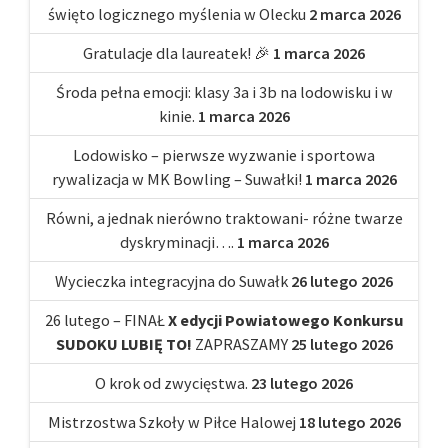
święto logicznego myślenia w Olecku
2 marca 2026
Gratulacje dla laureatek! 🎉
1 marca 2026
Środa pełna emocji: klasy 3a i 3b na lodowisku i w
kinie.
1 marca 2026
Lodowisko – pierwsze wyzwanie i sportowa
rywalizacja w MK Bowling – Suwałki!
1 marca 2026
Równi, a jednak nierówno traktowani- różne twarze
dyskryminacji….
1 marca 2026
Wycieczka integracyjna do Suwałk
26 lutego 2026
26 lutego – FINAŁ
X edycji Powiatowego Konkursu
SUDOKU LUBIĘ TO!
ZAPRASZAMY
25 lutego 2026
O krok od zwycięstwa.
23 lutego 2026
Mistrzostwa Szkoły w Piłce Halowej
18 lutego 2026