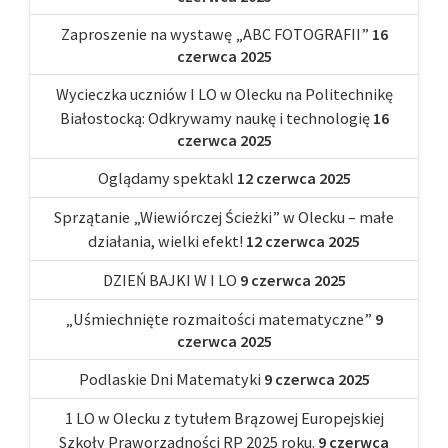
Zaproszenie na wystawę „ABC FOTOGRAFII”
16
czerwca 2025
Wycieczka uczniów I LO w Olecku na Politechnikę
Białostocką: Odkrywamy naukę i technologię
16
czerwca 2025
Oglądamy spektakl
12 czerwca 2025
Sprzątanie „Wiewiórczej Ścieżki” w Olecku – małe
działania, wielki efekt!
12 czerwca 2025
DZIEŃ BAJKI W I LO
9 czerwca 2025
„Uśmiechnięte rozmaitości matematyczne”
9
czerwca 2025
Podlaskie Dni Matematyki
9 czerwca 2025
1 LO w Olecku z tytułem Brązowej Europejskiej
Szkoły Praworządności RP 2025 roku.
9 czerwca