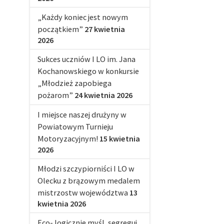
„Każdy koniec jest nowym
początkiem”
27 kwietnia
2026
Sukces uczniów I LO im. Jana
Kochanowskiego w konkursie
„Młodzież zapobiega
pożarom”
24 kwietnia 2026
I miejsce naszej drużyny w
Powiatowym Turnieju
Motoryzacyjnym!
15 kwietnia
2026
Młodzi szczypiorniści I LO w
Olecku z brązowym medalem
mistrzostw województwa
13
kwietnia 2026
Eco- logicznie myśl, segreguj,