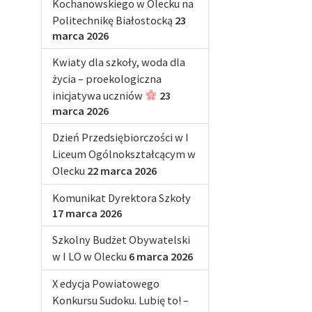
Kochanowskiego w Olecku na
Politechnikę Białostocką
23
marca 2026
Kwiaty dla szkoły, woda dla
życia – proekologiczna
inicjatywa uczniów
23
marca 2026
Dzień Przedsiębiorczości w I
Liceum Ogólnokształcącym w
Olecku
22 marca 2026
Komunikat Dyrektora Szkoły
17 marca 2026
Szkolny Budżet Obywatelski
w I LO w Olecku
6 marca 2026
X edycja Powiatowego
Konkursu Sudoku. Lubię to! –