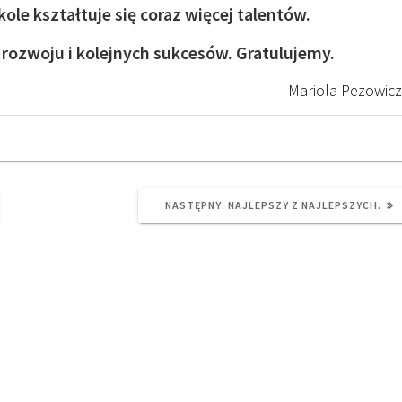
ole kształtuje się coraz więcej talentów.
ozwoju i kolejnych sukcesów. Gratulujemy.
Mariola Pezowicz
NEXT
NASTĘPNY:
NAJLEPSZY Z NAJLEPSZYCH.
POST: