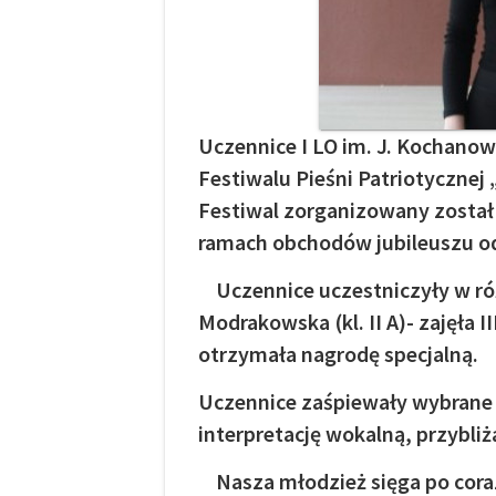
Uczennice I LO im. J. Kochanow
Festiwalu Pieśni Patriotycznej 
Festiwal zorganizowany zosta
ramach obchodów jubileuszu od
Uczennice uczestniczyły w ró
Modrakowska (kl. II A)- zajęła II
otrzymała nagrodę specjalną.
Uczennice zaśpiewały wybrane 
interpretację wokalną, przybliż
Nasza młodzież sięga po coraz 