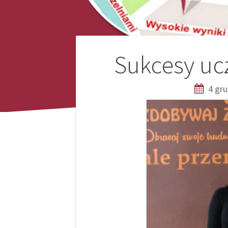
Nawigacja
Sukcesy ucz
wpisu
4 gru