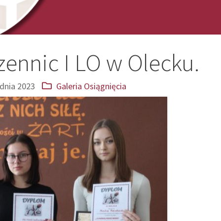
ennic I LO w Olecku.
dnia 2023
Galeria
Osiągnięcia