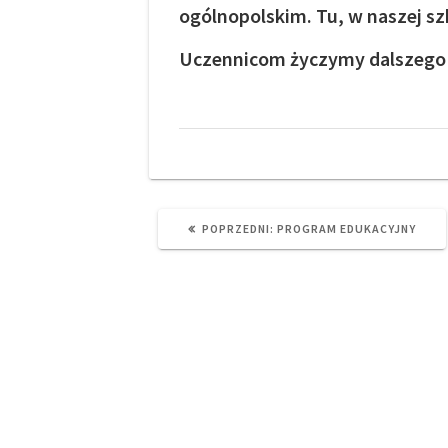
ogólnopolskim. Tu, w naszej szk
Uczennicom życzymy dalszego r
PREVIOUS
POPRZEDNI:
PROGRAM EDUKACYJNY
POST: