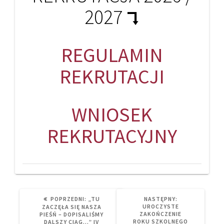
2027 ⮧
REGULAMIN
REKRUTACJI
WNIOSEK
REKRUTACYJNY
PREVIOUS
NEXT
POPRZEDNI:
„TU
NASTĘPNY:
POST:
POST:
UROCZYSTE
ZACZĘŁA SIĘ NASZA
ZAKOŃCZENIE
PIEŚŃ – DOPISALIŚMY
ROKU SZKOLNEGO
DALSZY CIĄG…” IV