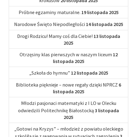
krokusów
20 listopada 2025
Próbne egzaminy maturalne.
19 listopada 2025
Narodowe Święto Niepodległości
14 listopada 2025
Drogi Rodzicu! Mamy coś dla Ciebie!
13 listopada
2025
Otrzęsiny klas pierwszych w naszym liceum
12
listopada 2025
„Szkoła do hymnu”
12 listopada 2025
Biblioteka pięknieje – nowe regały dzięki NPRCZ
6
listopada 2025
Młodzi pasjonaci matematyki z I LO w Olecku
odwiedzili Politechnikę Białostocką
3 listopada
2025
„Gotowi na Kryzys” – młodzież z powiatu oleckiego
szkoliła się z reagowania w sytuacjach zagrożenia
3