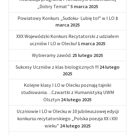
„Dobry Temat”
5 marca 2025
Powiatowy Konkurs „Sudoku- Lubię to!” w I LO
3
marca 2025
XXX Wojewódzki Konkurs Recytatorski z udziałem
uczniów I LO w Olecku!
1 marca 2025
Wybieramy zawód.
25 lutego 2025
Sukcesy Uczniów z klas biologicznych !!!
24 lutego
2025
Kolejne klasy I LO w Olecku poznają tajniki
studiowania…Czwartki z Humanistyką UWM
Olsztyn
24 lutego 2025
Uczniowie I LO w Olecku w 10 jubileuszowej edycji
konkursu recytatorskiego „Polska poezja XX i XXI
wieku”
24 lutego 2025