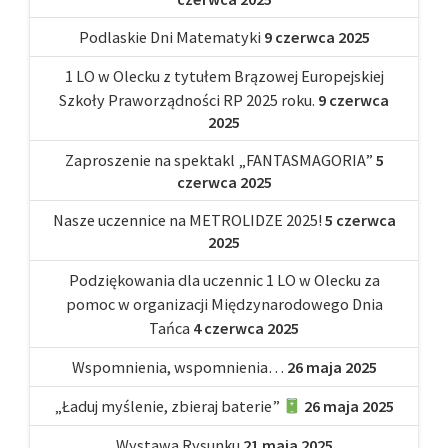
Podlaskie Dni Matematyki
9 czerwca 2025
1 LO w Olecku z tytułem Brązowej Europejskiej
Szkoły Praworządności RP 2025 roku.
9 czerwca
2025
Zaproszenie na spektakl „FANTASMAGORIA”
5
czerwca 2025
Nasze uczennice na METROLIDZE 2025!
5 czerwca
2025
Podziękowania dla uczennic 1 LO w Olecku za
pomoc w organizacji Międzynarodowego Dnia
Tańca
4 czerwca 2025
Wspomnienia, wspomnienia…
26 maja 2025
„Ładuj myślenie, zbieraj baterie”
26 maja 2025
Wystawa Rysunku
21 maja 2025