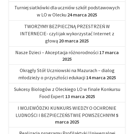
Turniej siatkówki dla uczniów szkół podstawowych
w LO w Olecku
24 marca 2025
TWORZYMY BEZPIECZNĄ PRZESTRZEŃ W
INTERNECIE- czyli jak wykorzystać Internet z
głową
20 marca 2025
Nasze Dzieci – Akceptacja różnorodności
17 marca
2025
Okrągły Stół Uczniowski na Mazurach – dialog
młodzieży o przyszłości edukacji
14 marca 2025
Sukcesy Biologów z Oleckiego LO w finale Konkursu
Food Expert
13 marca 2025
I WOJEWÓDZKI KUNKURS WIEDZY O OCHRONIE
LUDNOŚCI I BEZPIECZEŃSTWIE POWSZECHNYM
5
marca 2025
Realizacja programu Profilaktyki Uniwersalnej