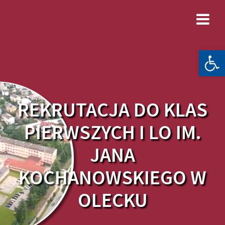
Skip
to
content
Otwórz 
REKRUTACJA DO KLAS
PIERWSZYCH I LO IM.
JANA
KOCHANOWSKIEGO W
OLECKU