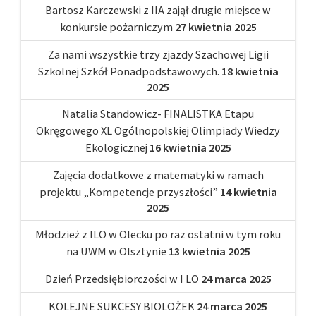
Bartosz Karczewski z IIA zajął drugie miejsce w
konkursie pożarniczym
27 kwietnia 2025
Za nami wszystkie trzy zjazdy Szachowej Ligii
Szkolnej Szkół Ponadpodstawowych.
18 kwietnia
2025
Natalia Standowicz- FINALISTKA Etapu
Okręgowego XL Ogólnopolskiej Olimpiady Wiedzy
Ekologicznej
16 kwietnia 2025
Zajęcia dodatkowe z matematyki w ramach
projektu „Kompetencje przyszłości”
14 kwietnia
2025
Młodzież z ILO w Olecku po raz ostatni w tym roku
na UWM w Olsztynie
13 kwietnia 2025
Dzień Przedsiębiorczości w I LO
24 marca 2025
KOLEJNE SUKCESY BIOLOŻEK
24 marca 2025