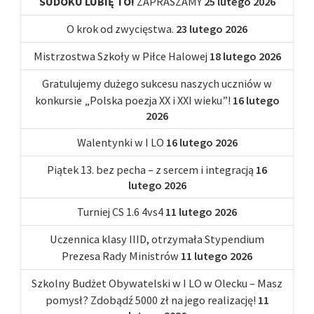
SUDOKU LUBIĘ TO!
ZAPRASZAMY
25 lutego 2026
O krok od zwycięstwa.
23 lutego 2026
Mistrzostwa Szkoły w Piłce Halowej
18 lutego 2026
Gratulujemy dużego sukcesu naszych uczniów w
konkursie „Polska poezja XX i XXI wieku”!
16 lutego
2026
Walentynki w I LO
16 lutego 2026
Piątek 13. bez pecha – z sercem i integracją
16
lutego 2026
Turniej CS 1.6 4vs4
11 lutego 2026
Uczennica klasy IIID, otrzymała Stypendium
Prezesa Rady Ministrów
11 lutego 2026
Szkolny Budżet Obywatelski w I LO w Olecku – Masz
pomysł? Zdobądź 5000 zł na jego realizację!
11