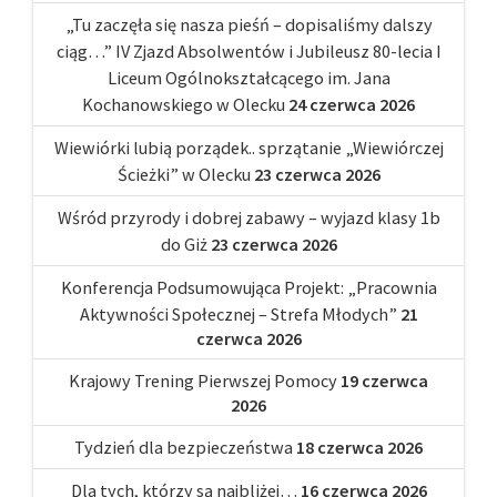
„Tu zaczęła się nasza pieśń – dopisaliśmy dalszy
ciąg…” IV Zjazd Absolwentów i Jubileusz 80-lecia I
Liceum Ogólnokształcącego im. Jana
Kochanowskiego w Olecku
24 czerwca 2026
Wiewiórki lubią porządek.. sprzątanie „Wiewiórczej
Ścieżki” w Olecku
23 czerwca 2026
Wśród przyrody i dobrej zabawy – wyjazd klasy 1b
do Giż
23 czerwca 2026
Konferencja Podsumowująca Projekt: „Pracownia
Aktywności Społecznej – Strefa Młodych”
21
czerwca 2026
Krajowy Trening Pierwszej Pomocy
19 czerwca
2026
Tydzień dla bezpieczeństwa
18 czerwca 2026
Dla tych, którzy są najbliżej…
16 czerwca 2026