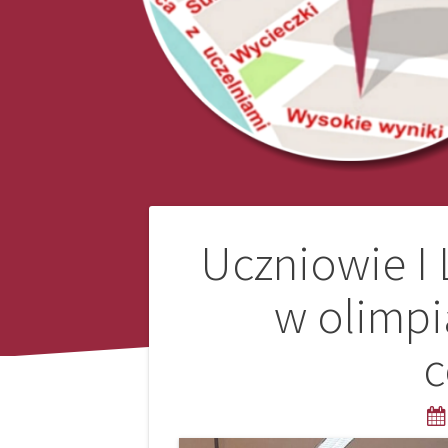
Nawigacja
Uczniowie I
wpisu
w olimpi
c