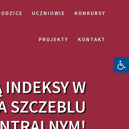
RODZICE
UCZNIOWIE
KONKURSY
PROJEKTY
KONTAKT
Otwórz 
 INDEKSY W
A SZCZEBLU
NTRALNYM!