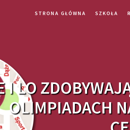
STRONA GŁÓWNA
SZKOŁA
 I LO ZDOBYWAJĄ
OLIMPIADACH N
CE