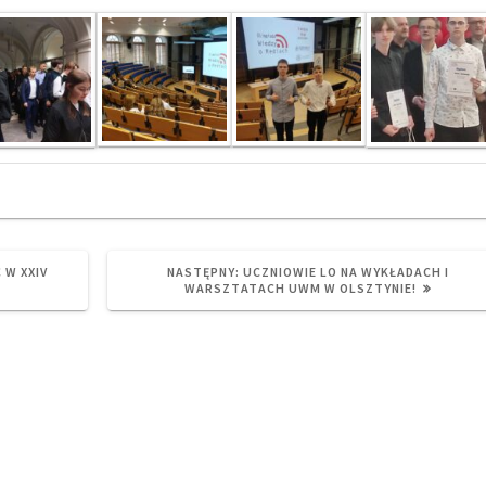
NEXT
 W XXIV
NASTĘPNY:
UCZNIOWIE LO NA WYKŁADACH I
POST:
WARSZTATACH UWM W OLSZTYNIE!