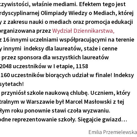
zywistości, właśnie mediami. Efektem tego jest
rdyscyplinarnej Olimpiady Wiedzy o Mediach, której
y z zakresu nauki o mediach oraz promocja edukacji
zorganizowana przez
Wydział Dziennikarstwa,
z 16 innymi uczelniami współpracującymi na terenie
y innymi indeksy dla laureatów, staże i cenne
przez sponsora dla wszystkich laureatów
: 2048 uczestników w I etapie, 1158
 160 uczestników biorących udział w finale! Indeksy
rsytetach!
an przyniósł szkole naukową chlubę. Uczniem, który
ntralnym w Warszawie był Marcel Masłowski z tej
złym roku ponownie stawi czoła wyzwaniu.
dne reprezentowanie szkoły. Sięgajcie gwiazd…
Emilia Przemielewska