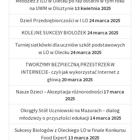
Młodzież z ILO w Olecku po raz ostatni w tym roku
na UWM w Olsztynie
13 kwietnia 2025
Dzień Przedsiębiorczości w I LO
24 marca 2025
KOLEJNE SUKCESY BIOLOŻEK
24 marca 2025
Turniej siatkówki dla uczniów szkół podstawowych
w LO w Olecku
24 marca 2025
TWORZYMY BEZPIECZNĄ PRZESTRZEŃ W
INTERNECIE- czyli jak wykorzystać Internet z
głową
20 marca 2025
Nasze Dzieci – Akceptacja różnorodności
17 marca
2025
Okrągły Stół Uczniowski na Mazurach – dialog
młodzieży o przyszłości edukacji
14 marca 2025
Sukcesy Biologów z Oleckiego LO w finale Konkursu
Food Expert
13 marca 2025