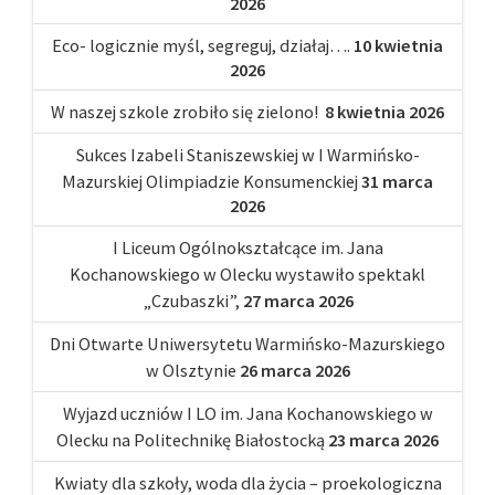
2026
Eco- logicznie myśl, segreguj, działaj….
10 kwietnia
2026
W naszej szkole zrobiło się zielono!
8 kwietnia 2026
Sukces Izabeli Staniszewskiej w I Warmińsko-
Mazurskiej Olimpiadzie Konsumenckiej
31 marca
2026
I Liceum Ogólnokształcące im. Jana
Kochanowskiego w Olecku wystawiło spektakl
„Czubaszki”,
27 marca 2026
Dni Otwarte Uniwersytetu Warmińsko-Mazurskiego
w Olsztynie
26 marca 2026
Wyjazd uczniów I LO im. Jana Kochanowskiego w
Olecku na Politechnikę Białostocką
23 marca 2026
Kwiaty dla szkoły, woda dla życia – proekologiczna