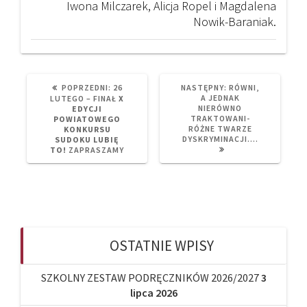
Iwona Milczarek, Alicja Ropel i Magdalena
Nowik-Baraniak.
PREVIOUS
NEXT
POPRZEDNI:
26
NASTĘPNY:
RÓWNI,
POST:
POST:
A JEDNAK
LUTEGO – FINAŁ
X
NIERÓWNO
EDYCJI
TRAKTOWANI-
POWIATOWEGO
RÓŻNE TWARZE
KONKURSU
DYSKRYMINACJI….
SUDOKU LUBIĘ
TO!
ZAPRASZAMY
OSTATNIE WPISY
SZKOLNY ZESTAW PODRĘCZNIKÓW 2026/2027
3
lipca 2026