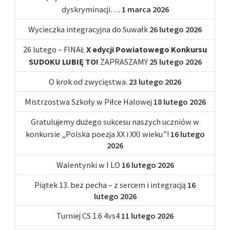
dyskryminacji….
1 marca 2026
Wycieczka integracyjna do Suwałk
26 lutego 2026
26 lutego – FINAŁ
X edycji Powiatowego Konkursu
SUDOKU LUBIĘ TO!
ZAPRASZAMY
25 lutego 2026
O krok od zwycięstwa.
23 lutego 2026
Mistrzostwa Szkoły w Piłce Halowej
18 lutego 2026
Gratulujemy dużego sukcesu naszych uczniów w
konkursie „Polska poezja XX i XXI wieku”!
16 lutego
2026
Walentynki w I LO
16 lutego 2026
Piątek 13. bez pecha – z sercem i integracją
16
lutego 2026
Turniej CS 1.6 4vs4
11 lutego 2026