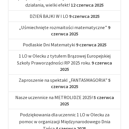
działania, wielki efekt!
12 czerwca 2025
DZIEŃ BAJKI W I LO
9 czerwca 2025
„Uśmiechnięte rozmaitości matematyczne”
9
czerwca 2025
Podlaskie Dni Matematyki
9 czerwca 2025
1 LO w Olecku z tytułem Brązowej Europejskiej
Szkoły Praworządności RP 2025 roku.
9 czerwca
2025
Zaproszenie na spektakl „FANTASMAGORIA”
5
czerwca 2025
Nasze uczennice na METROLIDZE 2025!
5 czerwca
2025
Podziękowania dla uczennic 1 LO w Olecku za
pomoc w organizacji Międzynarodowego Dnia
Tańca
4 czerwca 2025