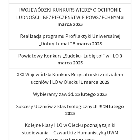
I WOJEWÓDZKI KUNKURS WIEDZY O OCHRONIE
LUDNOŚCI I BEZPIECZEŃSTWIE POWSZECHNYM
5
marca 2025
Realizacja programu Profilaktyki Uniwersalnej
„Dobry Temat”
5 marca 2025
Powiatowy Konkurs „Sudoku- Lubię to!” w I LO
3
marca 2025
XXX Wojewódzki Konkurs Recytatorski z udziałem
uczniów I LO w Olecku!
1 marca 2025
Wybieramy zawód.
25 lutego 2025
Sukcesy Uczniów z klas biologicznych !!!
24 lutego
2025
Kolejne klasy I LO w Olecku poznają tajniki
studiowania…Czwartki z Humanistyką UWM
Olsztyn
24 lutego 2025