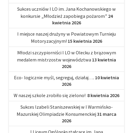
Sukces uczniów I LO im. Jana Kochanowskiego w
konkursie „Młodzież zapobiega pożarom”
24
kwietnia 2026
I miejsce naszej drużyny w Powiatowym Turnieju
Motoryzacyjnym!
15 kwietnia 2026
Młodzi szczypiorniści I LO w Olecku z brązowym
medalem mistrzostw województwa
13 kwietnia
2026
Eco- logicznie myśl, segreguj, działaj….
10 kwietnia
2026
W naszej szkole zrobiło się zielono!
8 kwietnia 2026
Sukces Izabeli Staniszewskiej w I Warmińsko-
Mazurskiej Olimpiadzie Konsumenckiej
31 marca
2026
I Liceum Ogólnokształcące im. Jana