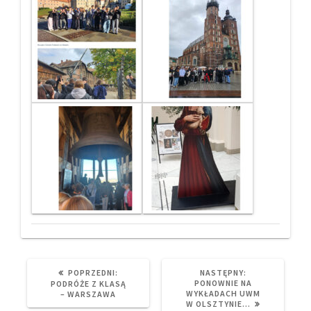
PREVIOUS
NEXT
POPRZEDNI:
NASTĘPNY:
POST:
POST:
PONOWNIE NA
PODRÓŻE Z KLASĄ
WYKŁADACH UWM
– WARSZAWA
W OLSZTYNIE…