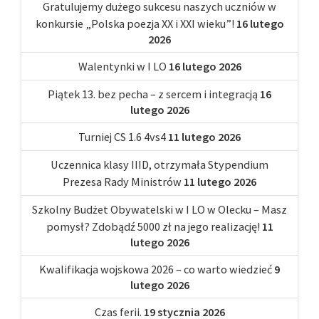
Gratulujemy dużego sukcesu naszych uczniów w
konkursie „Polska poezja XX i XXI wieku”!
16 lutego
2026
Walentynki w I LO
16 lutego 2026
Piątek 13. bez pecha – z sercem i integracją
16
lutego 2026
Turniej CS 1.6 4vs4
11 lutego 2026
Uczennica klasy IIID, otrzymała Stypendium
Prezesa Rady Ministrów
11 lutego 2026
Szkolny Budżet Obywatelski w I LO w Olecku – Masz
pomysł? Zdobądź 5000 zł na jego realizację!
11
lutego 2026
Kwalifikacja wojskowa 2026 – co warto wiedzieć
9
lutego 2026
Czas ferii.
19 stycznia 2026