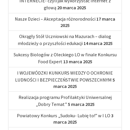
INTERNECIE- czyli jak wykorzystać Internet z
głową
20 marca 2025
Nasze Dzieci – Akceptacja różnorodności
17 marca
2025
Okrągły Stół Uczniowski na Mazurach – dialog
młodzieży o przyszłości edukacji
14 marca 2025
Sukcesy Biologów z Oleckiego LO w finale Konkursu
Food Expert
13 marca 2025
I WOJEWÓDZKI KUNKURS WIEDZY O OCHRONIE
LUDNOŚCI I BEZPIECZEŃSTWIE POWSZECHNYM
5
marca 2025
Realizacja programu Profilaktyki Uniwersalnej
„Dobry Temat”
5 marca 2025
Powiatowy Konkurs „Sudoku- Lubię to!” w I LO
3
marca 2025