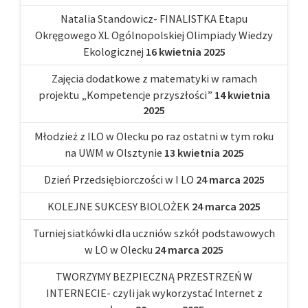
Natalia Standowicz- FINALISTKA Etapu
Okręgowego XL Ogólnopolskiej Olimpiady Wiedzy
Ekologicznej
16 kwietnia 2025
Zajęcia dodatkowe z matematyki w ramach
projektu „Kompetencje przyszłości”
14 kwietnia
2025
Młodzież z ILO w Olecku po raz ostatni w tym roku
na UWM w Olsztynie
13 kwietnia 2025
Dzień Przedsiębiorczości w I LO
24 marca 2025
KOLEJNE SUKCESY BIOLOŻEK
24 marca 2025
Turniej siatkówki dla uczniów szkół podstawowych
w LO w Olecku
24 marca 2025
TWORZYMY BEZPIECZNĄ PRZESTRZEŃ W
INTERNECIE- czyli jak wykorzystać Internet z