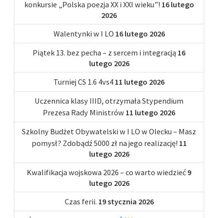
konkursie „Polska poezja XX i XXI wieku”!
16 lutego
2026
Walentynki w I LO
16 lutego 2026
Piątek 13. bez pecha – z sercem i integracją
16
lutego 2026
Turniej CS 1.6 4vs4
11 lutego 2026
Uczennica klasy IIID, otrzymała Stypendium
Prezesa Rady Ministrów
11 lutego 2026
Szkolny Budżet Obywatelski w I LO w Olecku – Masz
pomysł? Zdobądź 5000 zł na jego realizację!
11
lutego 2026
Kwalifikacja wojskowa 2026 – co warto wiedzieć
9
lutego 2026
Czas ferii.
19 stycznia 2026