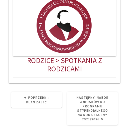
RODZICE > SPOTKANIA Z
RODZICAMI
PREVIOUS
NEXT
POPRZEDNI:
NASTĘPNY:
NABÓR
POST:
POST:
WNIOSKÓW DO
PLAN ZAJĘĆ
PROGRAMU
STYPENDIALNEGO
NA ROK SZKOLNY
2025/2026