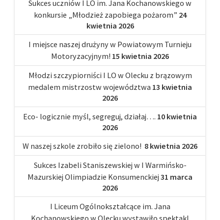
Sukces uczniów I LO im. Jana Kochanowskiego w
konkursie „Młodzież zapobiega pożarom”
24
kwietnia 2026
I miejsce naszej drużyny w Powiatowym Turnieju
Motoryzacyjnym!
15 kwietnia 2026
Młodzi szczypiorniści I LO w Olecku z brązowym
medalem mistrzostw województwa
13 kwietnia
2026
Eco- logicznie myśl, segreguj, działaj….
10 kwietnia
2026
W naszej szkole zrobiło się zielono!
8 kwietnia 2026
Sukces Izabeli Staniszewskiej w I Warmińsko-
Mazurskiej Olimpiadzie Konsumenckiej
31 marca
2026
I Liceum Ogólnokształcące im. Jana
Kochanowskiego w Olecku wystawiło spektakl