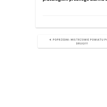
PREVIOUS
POPRZEDNI:
MISTRZOWIE POWIATU P
POST:
DRUGI!!!