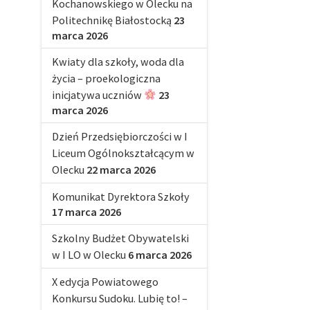
Kochanowskiego w Olecku na
Politechnikę Białostocką
23
marca 2026
Kwiaty dla szkoły, woda dla
życia – proekologiczna
inicjatywa uczniów
23
marca 2026
Dzień Przedsiębiorczości w I
Liceum Ogólnokształcącym w
Olecku
22 marca 2026
Komunikat Dyrektora Szkoły
17 marca 2026
Szkolny Budżet Obywatelski
w I LO w Olecku
6 marca 2026
X edycja Powiatowego
Konkursu Sudoku. Lubię to! –