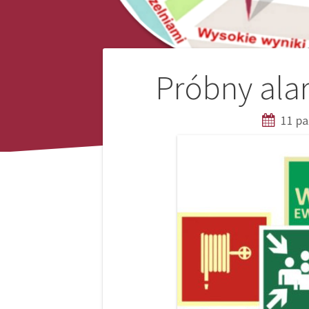
Nawigacja
Próbny ala
wpisu
11 pa