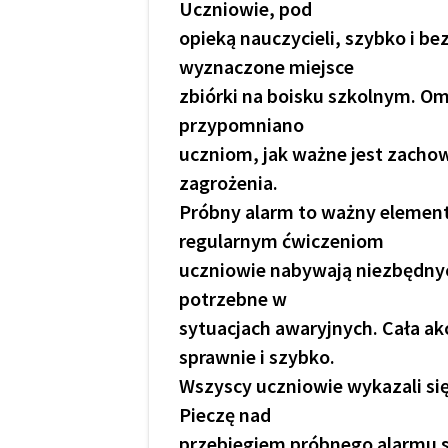
Uczniowie, pod
opieką nauczycieli, szybko i bez
wyznaczone miejsce
zbiórki na boisku szkolnym. O
przypomniano
uczniom, jak ważne jest zachow
zagrożenia.
Próbny alarm to ważny element
regularnym ćwiczeniom
uczniowie nabywają niezbędnyc
potrzebne w
sytuacjach awaryjnych. Cała ak
sprawnie i szybko.
Wszyscy uczniowie wykazali si
Pieczę nad
przebiegiem próbnego alarmu s