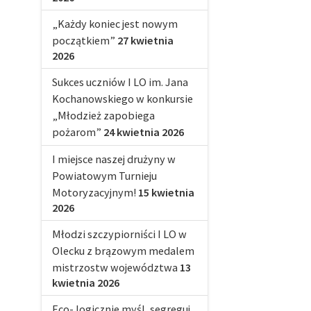
„Każdy koniec jest nowym
początkiem”
27 kwietnia
2026
Sukces uczniów I LO im. Jana
Kochanowskiego w konkursie
„Młodzież zapobiega
pożarom”
24 kwietnia 2026
I miejsce naszej drużyny w
Powiatowym Turnieju
Motoryzacyjnym!
15 kwietnia
2026
Młodzi szczypiorniści I LO w
Olecku z brązowym medalem
mistrzostw województwa
13
kwietnia 2026
Eco- logicznie myśl, segreguj,