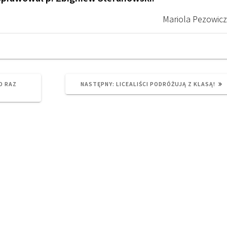
Mariola Pezowicz
NEXT
O RAZ
NASTĘPNY:
LICEALIŚCI PODRÓŻUJĄ Z KLASĄ!
POST: