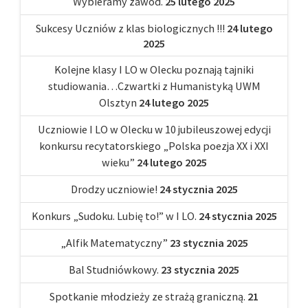
Wybieramy zawód.
25 lutego 2025
Sukcesy Uczniów z klas biologicznych !!!
24 lutego
2025
Kolejne klasy I LO w Olecku poznają tajniki
studiowania…Czwartki z Humanistyką UWM
Olsztyn
24 lutego 2025
Uczniowie I LO w Olecku w 10 jubileuszowej edycji
konkursu recytatorskiego „Polska poezja XX i XXI
wieku”
24 lutego 2025
Drodzy uczniowie!
24 stycznia 2025
Konkurs „Sudoku. Lubię to!” w I LO.
24 stycznia 2025
„Alfik Matematyczny”
23 stycznia 2025
Bal Studniówkowy.
23 stycznia 2025
Spotkanie młodzieży ze strażą graniczną.
21