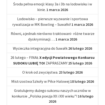
Środa pełna emocji: klasy 3a i 3b na lodowisku i w
kinie.
1 marca 2026
Lodowisko – pierwsze wyzwanie i sportowa
rywalizacja w MK Bowling – Suwałki!
1 marca 2026
Równi, a jednak nierówno traktowani- różne twarze
dyskryminacji….
1 marca 2026
Wycieczka integracyjna do Suwałk
26 lutego 2026
26 lutego – FINAŁ
X edycji Powiatowego Konkursu
SUDOKU LUBIĘ TO!
ZAPRASZAMY
25 lutego 2026
O krok od zwycięstwa.
23 lutego 2026
Mistrzostwa Szkoły w Piłce Halowej
18 lutego 2026
Gratulujemy dużego sukcesu naszych uczniów w
konkursie „Polska poezja XX i XXI wieku”!
16 lutego
2026