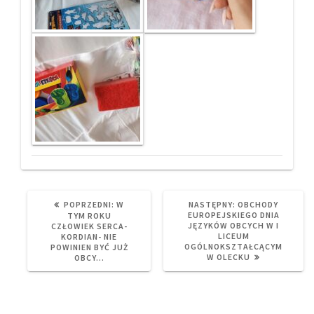
PREVIOUS
NEXT
POPRZEDNI:
W
NASTĘPNY:
OBCHODY
POST:
POST:
EUROPEJSKIEGO DNIA
TYM ROKU
JĘZYKÓW OBCYCH W I
CZŁOWIEK SERCA-
LICEUM
KORDIAN- NIE
OGÓLNOKSZTAŁCĄCYM
POWINIEN BYĆ JUŻ
W OLECKU
OBCY…