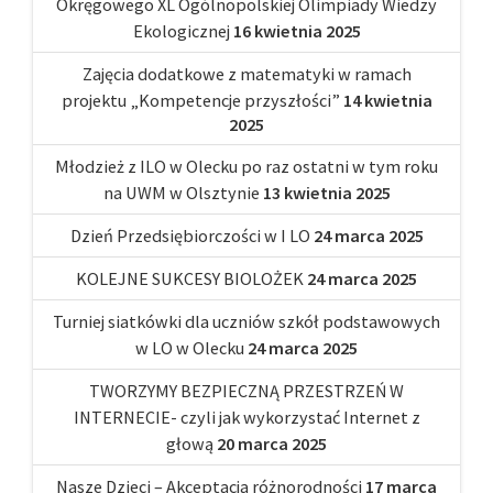
Okręgowego XL Ogólnopolskiej Olimpiady Wiedzy
Ekologicznej
16 kwietnia 2025
Zajęcia dodatkowe z matematyki w ramach
projektu „Kompetencje przyszłości”
14 kwietnia
2025
Młodzież z ILO w Olecku po raz ostatni w tym roku
na UWM w Olsztynie
13 kwietnia 2025
Dzień Przedsiębiorczości w I LO
24 marca 2025
KOLEJNE SUKCESY BIOLOŻEK
24 marca 2025
Turniej siatkówki dla uczniów szkół podstawowych
w LO w Olecku
24 marca 2025
TWORZYMY BEZPIECZNĄ PRZESTRZEŃ W
INTERNECIE- czyli jak wykorzystać Internet z
głową
20 marca 2025
Nasze Dzieci – Akceptacja różnorodności
17 marca