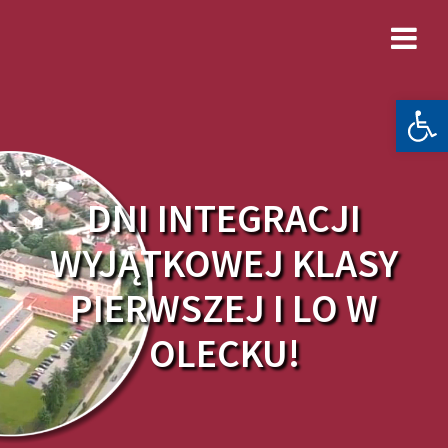
Skip
to
content
Otwórz 
DNI INTEGRACJI
WYJĄTKOWEJ KLASY
PIERWSZEJ I LO W
OLECKU!