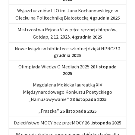
Wyjazd uczniów I LO im. Jana Kochanowskiego w
Olecku na Politechnikę Białostocką
4 grudnia 2025
Mistrzostwa Rejonu VI w piłce ręcznej chłopców,
Gołdap, 2.12. 2025.
4 grudnia 2025
Nowe książki w bibliotece szkolnej dzięki NPRCZ!
2
grudnia 2025
Olimpiada Wiedzy O Mediach 2025
28 listopada
2025
Magdalena Mokicka laureatką XIV
Międzynarodowego Konkursu Poetyckiego
„Namuzowywanie”
28 listopada 2025
„Fraszka”
26 listopada 2025
Dzieciństwo MOCY bez przeMOCY
26 listopada 2025
W naszej szkole rozpoczynamy zbiórkę darów dla