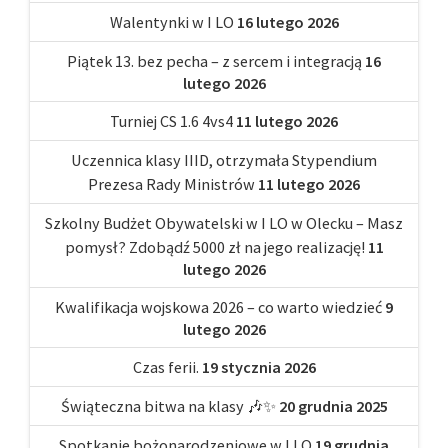
Walentynki w I LO
16 lutego 2026
Piątek 13. bez pecha – z sercem i integracją
16
lutego 2026
Turniej CS 1.6 4vs4
11 lutego 2026
Uczennica klasy IIID, otrzymała Stypendium
Prezesa Rady Ministrów
11 lutego 2026
Szkolny Budżet Obywatelski w I LO w Olecku – Masz
pomysł? Zdobądź 5000 zł na jego realizację!
11
lutego 2026
Kwalifikacja wojskowa 2026 – co warto wiedzieć
9
lutego 2026
Czas ferii.
19 stycznia 2026
Świąteczna bitwa na klasy 🎶✨
20 grudnia 2025
Spotkanie bożonarodzeniowe w I LO
19 grudnia