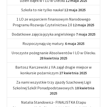
Dzień bajek w I LO w Olecku
12 maja 2025
Szkoła to nie tylko nauka!
12 maja 2025
1 LO ze wsparciem finansowym Narodowego
Programu Rozwoju Czytelnictwa 2.0
12 maja 2025
Dodatkowe zajęcia języka angielskiego
7 maja 2025
Rozpoczynają się matury.
6 maja 2025
Uroczyste pożegnanie Absolwentów I LO w Olecku.
28 kwietnia 2025
Bartosz Karczewski z IIA zajął drugie miejsce w
konkursie pożarniczym
27 kwietnia 2025
Za nami wszystkie trzy zjazdy Szachowej Ligii
Szkolnej Szkół Ponadpodstawowych.
18 kwietnia
2025
Natalia Standowicz- FINALISTKA Etapu