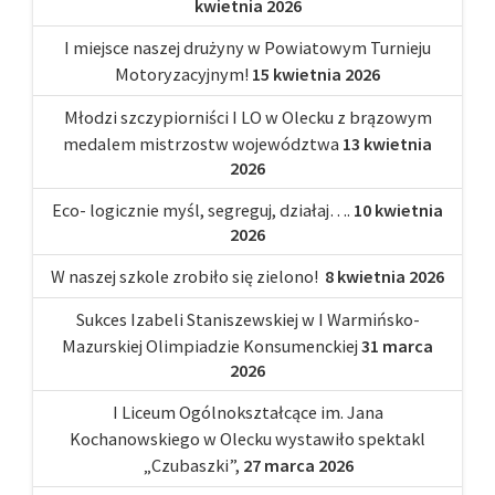
kwietnia 2026
I miejsce naszej drużyny w Powiatowym Turnieju
Motoryzacyjnym!
15 kwietnia 2026
Młodzi szczypiorniści I LO w Olecku z brązowym
medalem mistrzostw województwa
13 kwietnia
2026
Eco- logicznie myśl, segreguj, działaj….
10 kwietnia
2026
W naszej szkole zrobiło się zielono!
8 kwietnia 2026
Sukces Izabeli Staniszewskiej w I Warmińsko-
Mazurskiej Olimpiadzie Konsumenckiej
31 marca
2026
I Liceum Ogólnokształcące im. Jana
Kochanowskiego w Olecku wystawiło spektakl
„Czubaszki”,
27 marca 2026