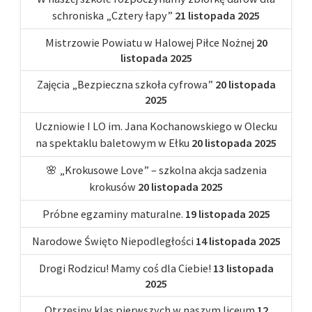
schroniska „Cztery łapy”
21 listopada 2025
Mistrzowie Powiatu w Halowej Piłce Nożnej
20
listopada 2025
Zajęcia „Bezpieczna szkoła cyfrowa”
20 listopada
2025
Uczniowie I LO im. Jana Kochanowskiego w Olecku
na spektaklu baletowym w Ełku
20 listopada 2025
🌸 „Krokusowe Love” – szkolna akcja sadzenia
krokusów
20 listopada 2025
Próbne egzaminy maturalne.
19 listopada 2025
Narodowe Święto Niepodległości
14 listopada 2025
Drogi Rodzicu! Mamy coś dla Ciebie!
13 listopada
2025
Otrzęsiny klas pierwszych w naszym liceum
12