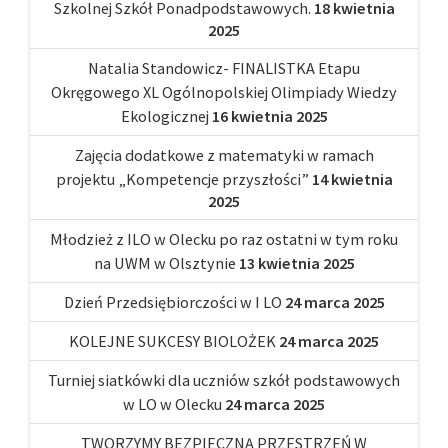
Szkolnej Szkół Ponadpodstawowych.
18 kwietnia
2025
Natalia Standowicz- FINALISTKA Etapu
Okręgowego XL Ogólnopolskiej Olimpiady Wiedzy
Ekologicznej
16 kwietnia 2025
Zajęcia dodatkowe z matematyki w ramach
projektu „Kompetencje przyszłości”
14 kwietnia
2025
Młodzież z ILO w Olecku po raz ostatni w tym roku
na UWM w Olsztynie
13 kwietnia 2025
Dzień Przedsiębiorczości w I LO
24 marca 2025
KOLEJNE SUKCESY BIOLOŻEK
24 marca 2025
Turniej siatkówki dla uczniów szkół podstawowych
w LO w Olecku
24 marca 2025
TWORZYMY BEZPIECZNĄ PRZESTRZEŃ W