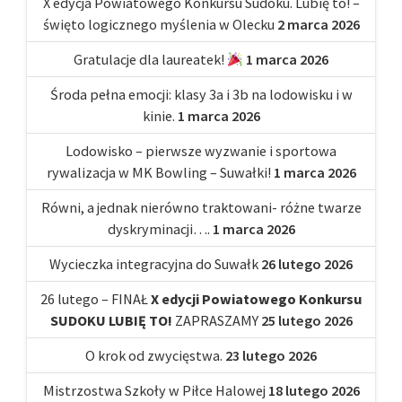
X edycja Powiatowego Konkursu Sudoku. Lubię to! –
święto logicznego myślenia w Olecku
2 marca 2026
Gratulacje dla laureatek!
1 marca 2026
Środa pełna emocji: klasy 3a i 3b na lodowisku i w
kinie.
1 marca 2026
Lodowisko – pierwsze wyzwanie i sportowa
rywalizacja w MK Bowling – Suwałki!
1 marca 2026
Równi, a jednak nierówno traktowani- różne twarze
dyskryminacji….
1 marca 2026
Wycieczka integracyjna do Suwałk
26 lutego 2026
26 lutego – FINAŁ
X edycji Powiatowego Konkursu
SUDOKU LUBIĘ TO!
ZAPRASZAMY
25 lutego 2026
O krok od zwycięstwa.
23 lutego 2026
Mistrzostwa Szkoły w Piłce Halowej
18 lutego 2026