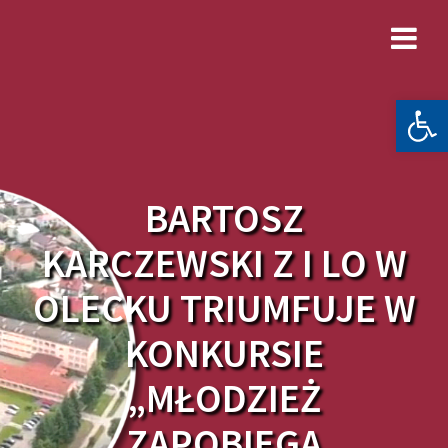
Skip
to
content
Otwórz 
BARTOSZ
KARCZEWSKI Z I LO W
OLECKU TRIUMFUJE W
KONKURSIE
„MŁODZIEŻ
ZAPOBIEGA