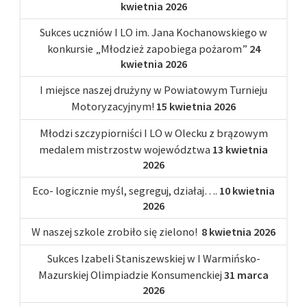
kwietnia 2026
Sukces uczniów I LO im. Jana Kochanowskiego w
konkursie „Młodzież zapobiega pożarom”
24
kwietnia 2026
I miejsce naszej drużyny w Powiatowym Turnieju
Motoryzacyjnym!
15 kwietnia 2026
Młodzi szczypiorniści I LO w Olecku z brązowym
medalem mistrzostw województwa
13 kwietnia
2026
Eco- logicznie myśl, segreguj, działaj….
10 kwietnia
2026
W naszej szkole zrobiło się zielono!
8 kwietnia 2026
Sukces Izabeli Staniszewskiej w I Warmińsko-
Mazurskiej Olimpiadzie Konsumenckiej
31 marca
2026