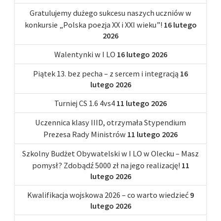
Gratulujemy dużego sukcesu naszych uczniów w
konkursie „Polska poezja XX i XXI wieku”!
16 lutego
2026
Walentynki w I LO
16 lutego 2026
Piątek 13. bez pecha – z sercem i integracją
16
lutego 2026
Turniej CS 1.6 4vs4
11 lutego 2026
Uczennica klasy IIID, otrzymała Stypendium
Prezesa Rady Ministrów
11 lutego 2026
Szkolny Budżet Obywatelski w I LO w Olecku – Masz
pomysł? Zdobądź 5000 zł na jego realizację!
11
lutego 2026
Kwalifikacja wojskowa 2026 – co warto wiedzieć
9
lutego 2026