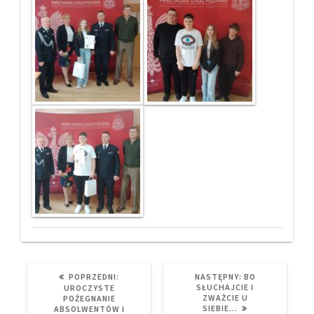
PREVIOUS
NEXT
POPRZEDNI:
NASTĘPNY:
BO
POST:
POST:
SŁUCHAJCIE I
UROCZYSTE
ZWAŻCIE U
POŻEGNANIE
SIEBIE…
ABSOLWENTÓW I