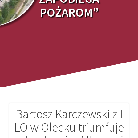
POŻAROM”
Bartosz Karczewski z I
Nawigacja
LO w Olecku triumfuje
wpisu