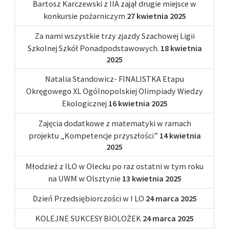
Bartosz Karczewski z IIA zajął drugie miejsce w
konkursie pożarniczym
27 kwietnia 2025
Za nami wszystkie trzy zjazdy Szachowej Ligii
Szkolnej Szkół Ponadpodstawowych.
18 kwietnia
2025
Natalia Standowicz- FINALISTKA Etapu
Okręgowego XL Ogólnopolskiej Olimpiady Wiedzy
Ekologicznej
16 kwietnia 2025
Zajęcia dodatkowe z matematyki w ramach
projektu „Kompetencje przyszłości”
14 kwietnia
2025
Młodzież z ILO w Olecku po raz ostatni w tym roku
na UWM w Olsztynie
13 kwietnia 2025
Dzień Przedsiębiorczości w I LO
24 marca 2025
KOLEJNE SUKCESY BIOLOŻEK
24 marca 2025