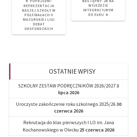
PREVIOUS
NEXT
POPRZEDNI:
NASTĘPNY:
2B NA
POST:
POST:
WYJEŹDZIE
REPREZENTACJA
INTEGRACYJNYM
NASZEJ SZKOŁY W
DO EŁKU
PÓŁFINAŁACH II
MAZURSKIEJ LIGI
DEBAT
OKSFORDZKICH
OSTATNIE WPISY
SZKOLNY ZESTAW PODRĘCZNIKÓW 2026/2027
3
lipca 2026
Uroczyste zakończenie roku szkolnego 2025/26
30
czerwca 2026
Rekrutacja do klas pierwszych I LO im. Jana
Kochanowskiego w Olecku
25 czerwca 2026