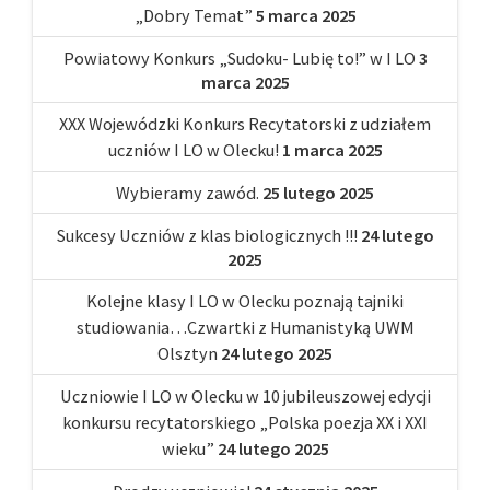
„Dobry Temat”
5 marca 2025
Powiatowy Konkurs „Sudoku- Lubię to!” w I LO
3
marca 2025
XXX Wojewódzki Konkurs Recytatorski z udziałem
uczniów I LO w Olecku!
1 marca 2025
Wybieramy zawód.
25 lutego 2025
Sukcesy Uczniów z klas biologicznych !!!
24 lutego
2025
Kolejne klasy I LO w Olecku poznają tajniki
studiowania…Czwartki z Humanistyką UWM
Olsztyn
24 lutego 2025
Uczniowie I LO w Olecku w 10 jubileuszowej edycji
konkursu recytatorskiego „Polska poezja XX i XXI
wieku”
24 lutego 2025