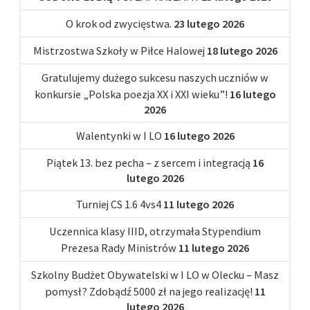
O krok od zwycięstwa.
23 lutego 2026
Mistrzostwa Szkoły w Piłce Halowej
18 lutego 2026
Gratulujemy dużego sukcesu naszych uczniów w
konkursie „Polska poezja XX i XXI wieku”!
16 lutego
2026
Walentynki w I LO
16 lutego 2026
Piątek 13. bez pecha – z sercem i integracją
16
lutego 2026
Turniej CS 1.6 4vs4
11 lutego 2026
Uczennica klasy IIID, otrzymała Stypendium
Prezesa Rady Ministrów
11 lutego 2026
Szkolny Budżet Obywatelski w I LO w Olecku – Masz
pomysł? Zdobądź 5000 zł na jego realizację!
11
lutego 2026