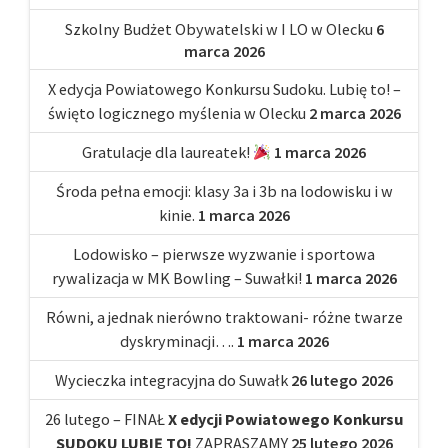
Szkolny Budżet Obywatelski w I LO w Olecku
6
marca 2026
X edycja Powiatowego Konkursu Sudoku. Lubię to! –
święto logicznego myślenia w Olecku
2 marca 2026
Gratulacje dla laureatek!
1 marca 2026
Środa pełna emocji: klasy 3a i 3b na lodowisku i w
kinie.
1 marca 2026
Lodowisko – pierwsze wyzwanie i sportowa
rywalizacja w MK Bowling – Suwałki!
1 marca 2026
Równi, a jednak nierówno traktowani- różne twarze
dyskryminacji….
1 marca 2026
Wycieczka integracyjna do Suwałk
26 lutego 2026
26 lutego – FINAŁ
X edycji Powiatowego Konkursu
SUDOKU LUBIĘ TO!
ZAPRASZAMY
25 lutego 2026