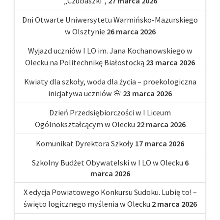
„Czubaszki”,
27 marca 2026
Dni Otwarte Uniwersytetu Warmińsko-Mazurskiego
w Olsztynie
26 marca 2026
Wyjazd uczniów I LO im. Jana Kochanowskiego w
Olecku na Politechnikę Białostocką
23 marca 2026
Kwiaty dla szkoły, woda dla życia – proekologiczna
inicjatywa uczniów 🌸
23 marca 2026
Dzień Przedsiębiorczości w I Liceum
Ogólnokształcącym w Olecku
22 marca 2026
Komunikat Dyrektora Szkoły
17 marca 2026
Szkolny Budżet Obywatelski w I LO w Olecku
6
marca 2026
X edycja Powiatowego Konkursu Sudoku. Lubię to! –
święto logicznego myślenia w Olecku
2 marca 2026