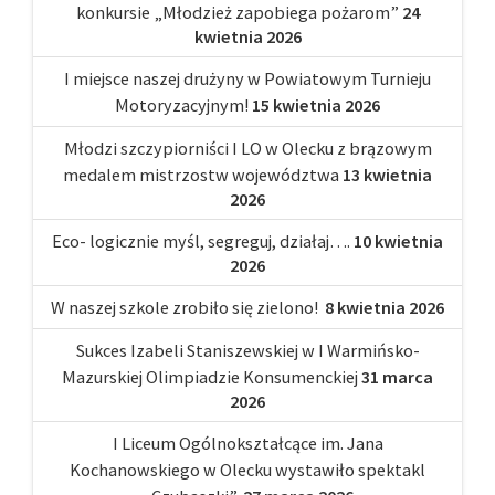
konkursie „Młodzież zapobiega pożarom”
24
kwietnia 2026
I miejsce naszej drużyny w Powiatowym Turnieju
Motoryzacyjnym!
15 kwietnia 2026
Młodzi szczypiorniści I LO w Olecku z brązowym
medalem mistrzostw województwa
13 kwietnia
2026
Eco- logicznie myśl, segreguj, działaj….
10 kwietnia
2026
W naszej szkole zrobiło się zielono!
8 kwietnia 2026
Sukces Izabeli Staniszewskiej w I Warmińsko-
Mazurskiej Olimpiadzie Konsumenckiej
31 marca
2026
I Liceum Ogólnokształcące im. Jana
Kochanowskiego w Olecku wystawiło spektakl