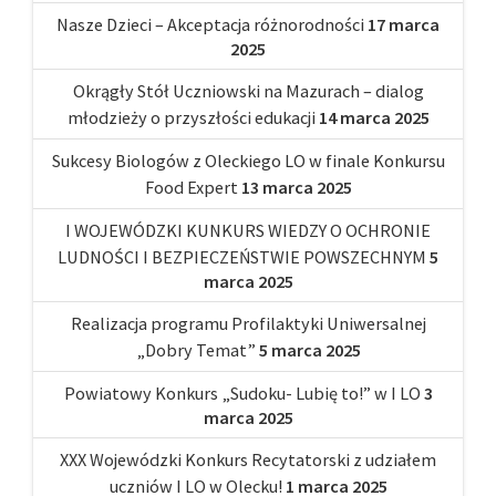
Nasze Dzieci – Akceptacja różnorodności
17 marca
2025
Okrągły Stół Uczniowski na Mazurach – dialog
młodzieży o przyszłości edukacji
14 marca 2025
Sukcesy Biologów z Oleckiego LO w finale Konkursu
Food Expert
13 marca 2025
I WOJEWÓDZKI KUNKURS WIEDZY O OCHRONIE
LUDNOŚCI I BEZPIECZEŃSTWIE POWSZECHNYM
5
marca 2025
Realizacja programu Profilaktyki Uniwersalnej
„Dobry Temat”
5 marca 2025
Powiatowy Konkurs „Sudoku- Lubię to!” w I LO
3
marca 2025
XXX Wojewódzki Konkurs Recytatorski z udziałem
uczniów I LO w Olecku!
1 marca 2025