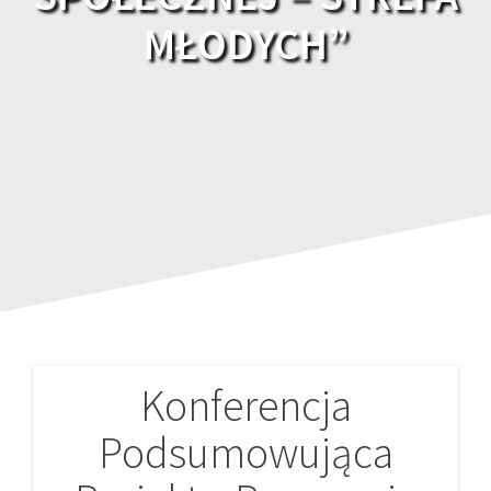
MŁODYCH”
Konferencja
Nawigacja
Podsumowująca
wpisu