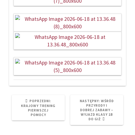
PREVIOUS
NEXT
POPRZEDNI:
NASTĘPNY:
WŚRÓD
POST:
POST:
PRZYRODY I
KRAJOWY TRENING
DOBREJ ZABAWY –
PIERWSZEJ
WYJAZD KLASY 1B
POMOCY
DO GIŻ