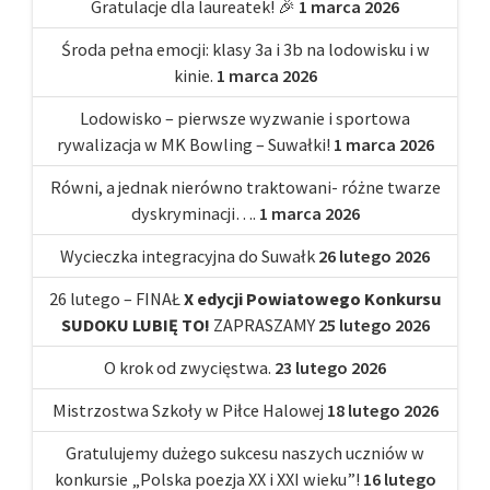
Gratulacje dla laureatek! 🎉
1 marca 2026
Środa pełna emocji: klasy 3a i 3b na lodowisku i w
kinie.
1 marca 2026
Lodowisko – pierwsze wyzwanie i sportowa
rywalizacja w MK Bowling – Suwałki!
1 marca 2026
Równi, a jednak nierówno traktowani- różne twarze
dyskryminacji….
1 marca 2026
Wycieczka integracyjna do Suwałk
26 lutego 2026
26 lutego – FINAŁ
X edycji Powiatowego Konkursu
SUDOKU LUBIĘ TO!
ZAPRASZAMY
25 lutego 2026
O krok od zwycięstwa.
23 lutego 2026
Mistrzostwa Szkoły w Piłce Halowej
18 lutego 2026
Gratulujemy dużego sukcesu naszych uczniów w
konkursie „Polska poezja XX i XXI wieku”!
16 lutego