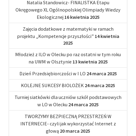
Natalia Standowicz- FINALISTKA Etapu
Okręgowego XL Ogólnopolskiej Olimpiady Wiedzy
Ekologicznej
16 kwietnia 2025
Zajęcia dodatkowe z matematyki w ramach
projektu „Kompetencje przyszłości”
14 kwietnia
2025
Młodzież z ILO w Olecku po raz ostatni w tym roku
na UWM w Olsztynie
13 kwietnia 2025
Dzień Przedsiębiorczości w I LO
24 marca 2025
KOLEJNE SUKCESY BIOLOŻEK
24 marca 2025
Turniej siatkówki dla uczniów szkół podstawowych
w LO w Olecku
24 marca 2025
TWORZYMY BEZPIECZNĄ PRZESTRZEŃ W
INTERNECIE- czyli jak wykorzystać Internet z
głową
20 marca 2025