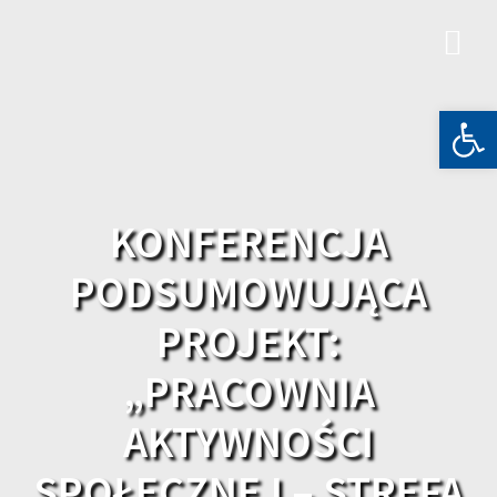
Skip
to
content
Otwórz 
KONFERENCJA
PODSUMOWUJĄCA
PROJEKT:
„PRACOWNIA
AKTYWNOŚCI
SPOŁECZNEJ – STREFA