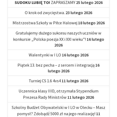
SUDOKU LUBIĘ TO!
ZAPRASZAMY
25 lutego 2026
O krok od zwycięstwa.
23 lutego 2026
Mistrzostwa Szkoły w Piłce Halowej
18 lutego 2026
Gratulujemy dużego sukcesu naszych uczniów w
konkursie „Polska poezja XX i XXI wieku”!
16 lutego
2026
Walentynki w I LO
16 lutego 2026
Piątek 13. bez pecha – z sercem i integracją
16
lutego 2026
Turniej CS 1.6 4vs4
11 lutego 2026
Uczennica klasy IIID, otrzymała Stypendium
Prezesa Rady Ministrów
11 lutego 2026
Szkolny Budżet Obywatelski w I LO w Olecku – Masz
pomysł? Zdobądź 5000 zł na jego realizację!
11