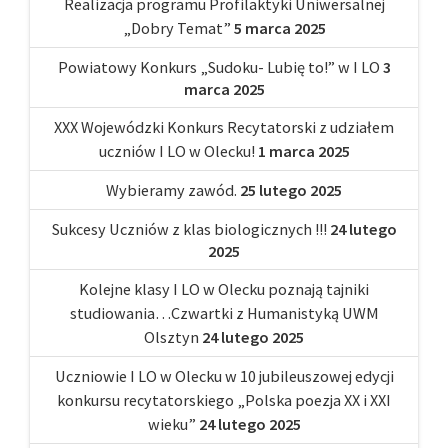
Realizacja programu Profilaktyki Uniwersalnej
„Dobry Temat”
5 marca 2025
Powiatowy Konkurs „Sudoku- Lubię to!” w I LO
3
marca 2025
XXX Wojewódzki Konkurs Recytatorski z udziałem
uczniów I LO w Olecku!
1 marca 2025
Wybieramy zawód.
25 lutego 2025
Sukcesy Uczniów z klas biologicznych !!!
24 lutego
2025
Kolejne klasy I LO w Olecku poznają tajniki
studiowania…Czwartki z Humanistyką UWM
Olsztyn
24 lutego 2025
Uczniowie I LO w Olecku w 10 jubileuszowej edycji
konkursu recytatorskiego „Polska poezja XX i XXI
wieku”
24 lutego 2025