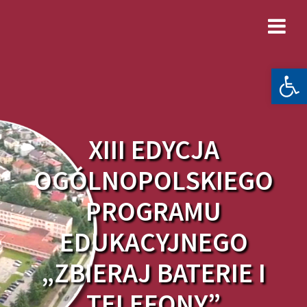
Skip
to
content
Otwórz 
XIII EDYCJA
OGÓLNOPOLSKIEGO
PROGRAMU
EDUKACYJNEGO
„ZBIERAJ BATERIE I
TELEFONY”