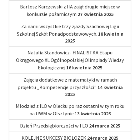
Bartosz Karczewski z IIA zajął drugie miejsce w
konkursie pożarniczym
27 kwietnia 2025
Za nami wszystkie trzy zjazdy Szachowej Ligii
Szkolnej Szkół Ponadpodstawowych.
18 kwietnia
2025
Natalia Standowicz- FINALISTKA Etapu
Okręgowego XL Ogólnopolskiej Olimpiady Wiedzy
Ekologicznej
16 kwietnia 2025
Zajęcia dodatkowe z matematyki w ramach
projektu „Kompetencje przyszłości”
14 kwietnia
2025
Młodzież z ILO w Olecku po raz ostatni w tym roku
na UWM w Olsztynie
13 kwietnia 2025
Dzień Przedsiębiorczości w I LO
24 marca 2025
KOLEJNE SUKCESY BIOLOŻEK
24 marca 2025