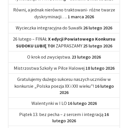
Równi, a jednak nierówno traktowani- różne twarze
dyskryminacji….
1 marca 2026
Wycieczka integracyjna do Suwałk
26 lutego 2026
26 lutego – FINAŁ
X edycji Powiatowego Konkursu
SUDOKU LUBIĘ TO!
ZAPRASZAMY
25 lutego 2026
O krok od zwycięstwa.
23 lutego 2026
Mistrzostwa Szkoły w Piłce Halowej
18 lutego 2026
Gratulujemy dużego sukcesu naszych uczniów w
konkursie „Polska poezja XX i XXI wieku”!
16 lutego
2026
Walentynki w I LO
16 lutego 2026
Piątek 13. bez pecha – z sercem i integracją
16
lutego 2026