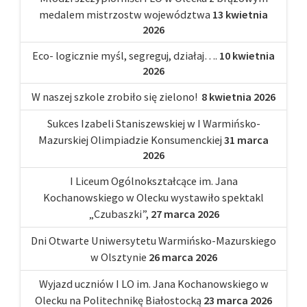
medalem mistrzostw województwa
13 kwietnia
2026
Eco- logicznie myśl, segreguj, działaj….
10 kwietnia
2026
W naszej szkole zrobiło się zielono!
8 kwietnia 2026
Sukces Izabeli Staniszewskiej w I Warmińsko-
Mazurskiej Olimpiadzie Konsumenckiej
31 marca
2026
I Liceum Ogólnokształcące im. Jana
Kochanowskiego w Olecku wystawiło spektakl
„Czubaszki”,
27 marca 2026
Dni Otwarte Uniwersytetu Warmińsko-Mazurskiego
w Olsztynie
26 marca 2026
Wyjazd uczniów I LO im. Jana Kochanowskiego w
Olecku na Politechnikę Białostocką
23 marca 2026