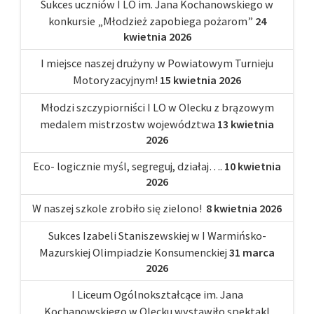
Sukces uczniów I LO im. Jana Kochanowskiego w
konkursie „Młodzież zapobiega pożarom”
24
kwietnia 2026
I miejsce naszej drużyny w Powiatowym Turnieju
Motoryzacyjnym!
15 kwietnia 2026
Młodzi szczypiorniści I LO w Olecku z brązowym
medalem mistrzostw województwa
13 kwietnia
2026
Eco- logicznie myśl, segreguj, działaj….
10 kwietnia
2026
W naszej szkole zrobiło się zielono!
8 kwietnia 2026
Sukces Izabeli Staniszewskiej w I Warmińsko-
Mazurskiej Olimpiadzie Konsumenckiej
31 marca
2026
I Liceum Ogólnokształcące im. Jana
Kochanowskiego w Olecku wystawiło spektakl