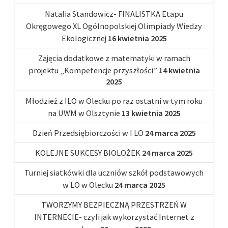
Natalia Standowicz- FINALISTKA Etapu
Okręgowego XL Ogólnopolskiej Olimpiady Wiedzy
Ekologicznej
16 kwietnia 2025
Zajęcia dodatkowe z matematyki w ramach
projektu „Kompetencje przyszłości”
14 kwietnia
2025
Młodzież z ILO w Olecku po raz ostatni w tym roku
na UWM w Olsztynie
13 kwietnia 2025
Dzień Przedsiębiorczości w I LO
24 marca 2025
KOLEJNE SUKCESY BIOLOŻEK
24 marca 2025
Turniej siatkówki dla uczniów szkół podstawowych
w LO w Olecku
24 marca 2025
TWORZYMY BEZPIECZNĄ PRZESTRZEŃ W
INTERNECIE- czyli jak wykorzystać Internet z