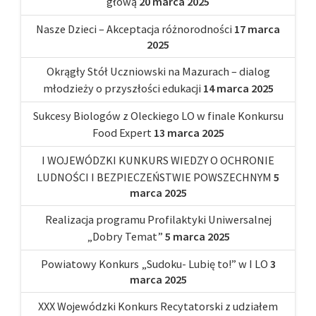
głową
20 marca 2025
Nasze Dzieci – Akceptacja różnorodności
17 marca
2025
Okrągły Stół Uczniowski na Mazurach – dialog
młodzieży o przyszłości edukacji
14 marca 2025
Sukcesy Biologów z Oleckiego LO w finale Konkursu
Food Expert
13 marca 2025
I WOJEWÓDZKI KUNKURS WIEDZY O OCHRONIE
LUDNOŚCI I BEZPIECZEŃSTWIE POWSZECHNYM
5
marca 2025
Realizacja programu Profilaktyki Uniwersalnej
„Dobry Temat”
5 marca 2025
Powiatowy Konkurs „Sudoku- Lubię to!” w I LO
3
marca 2025
XXX Wojewódzki Konkurs Recytatorski z udziałem