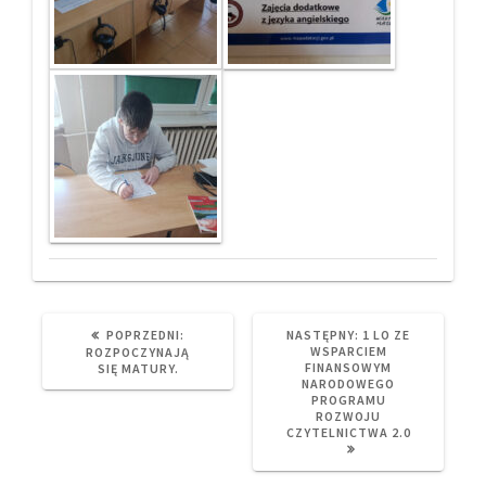
PREVIOUS
NEXT
POPRZEDNI:
NASTĘPNY:
1 LO ZE
POST:
POST:
WSPARCIEM
ROZPOCZYNAJĄ
FINANSOWYM
SIĘ MATURY.
NARODOWEGO
PROGRAMU
ROZWOJU
CZYTELNICTWA 2.0