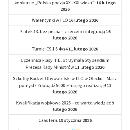
konkursie „Polska poezja XX i XXI wieku”!
16 lutego
2026
Walentynki w I LO
16 lutego 2026
Piątek 13. bez pecha – z sercem i integracją
16
lutego 2026
Turniej CS 1.6 4vs4
11 lutego 2026
Uczennica klasy IIID, otrzymała Stypendium
Prezesa Rady Ministrów
11 lutego 2026
Szkolny Budżet Obywatelski w I LO w Olecku – Masz
pomysł? Zdobądź 5000 zł na jego realizację!
11
lutego 2026
Kwalifikacja wojskowa 2026 – co warto wiedzieć
9
lutego 2026
Czas ferii.
19 stycznia 2026