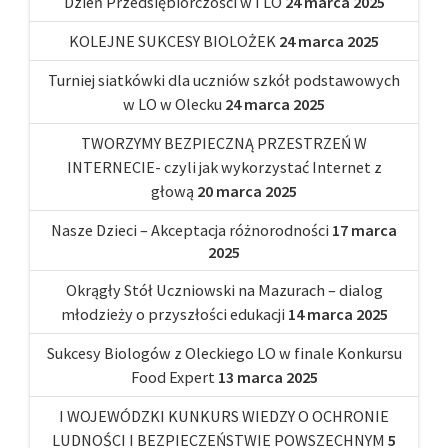
Dzień Przedsiębiorczości w I LO
24 marca 2025
KOLEJNE SUKCESY BIOLOŻEK
24 marca 2025
Turniej siatkówki dla uczniów szkół podstawowych
w LO w Olecku
24 marca 2025
TWORZYMY BEZPIECZNĄ PRZESTRZEŃ W
INTERNECIE- czyli jak wykorzystać Internet z
głową
20 marca 2025
Nasze Dzieci – Akceptacja różnorodności
17 marca
2025
Okrągły Stół Uczniowski na Mazurach – dialog
młodzieży o przyszłości edukacji
14 marca 2025
Sukcesy Biologów z Oleckiego LO w finale Konkursu
Food Expert
13 marca 2025
I WOJEWÓDZKI KUNKURS WIEDZY O OCHRONIE
LUDNOŚCI I BEZPIECZEŃSTWIE POWSZECHNYM
5