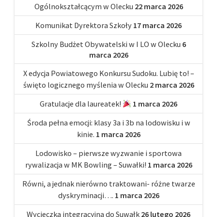
Ogólnokształcącym w Olecku
22 marca 2026
Komunikat Dyrektora Szkoły
17 marca 2026
Szkolny Budżet Obywatelski w I LO w Olecku
6
marca 2026
X edycja Powiatowego Konkursu Sudoku. Lubię to! –
święto logicznego myślenia w Olecku
2 marca 2026
Gratulacje dla laureatek!
1 marca 2026
Środa pełna emocji: klasy 3a i 3b na lodowisku i w
kinie.
1 marca 2026
Lodowisko – pierwsze wyzwanie i sportowa
rywalizacja w MK Bowling – Suwałki!
1 marca 2026
Równi, a jednak nierówno traktowani- różne twarze
dyskryminacji….
1 marca 2026
Wycieczka integracyjna do Suwałk
26 lutego 2026