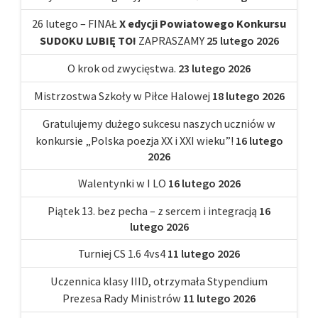
26 lutego – FINAŁ
X edycji Powiatowego Konkursu
SUDOKU LUBIĘ TO!
ZAPRASZAMY
25 lutego 2026
O krok od zwycięstwa.
23 lutego 2026
Mistrzostwa Szkoły w Piłce Halowej
18 lutego 2026
Gratulujemy dużego sukcesu naszych uczniów w
konkursie „Polska poezja XX i XXI wieku”!
16 lutego
2026
Walentynki w I LO
16 lutego 2026
Piątek 13. bez pecha – z sercem i integracją
16
lutego 2026
Turniej CS 1.6 4vs4
11 lutego 2026
Uczennica klasy IIID, otrzymała Stypendium
Prezesa Rady Ministrów
11 lutego 2026