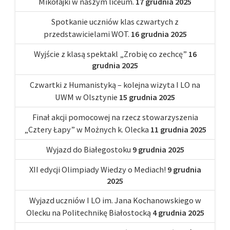
Mikołajki w naszym liceum.
17 grudnia 2025
Spotkanie uczniów klas czwartych z
przedstawicielami WOT.
16 grudnia 2025
Wyjście z klasą spektakl „Zrobię co zechcę”
16
grudnia 2025
Czwartki z Humanistyką – kolejna wizyta I LO na
UWM w Olsztynie
15 grudnia 2025
Finał akcji pomocowej na rzecz stowarzyszenia
„Cztery Łapy” w Możnych k. Olecka
11 grudnia 2025
Wyjazd do Białegostoku
9 grudnia 2025
XII edycji Olimpiady Wiedzy o Mediach!
9 grudnia
2025
Wyjazd uczniów I LO im. Jana Kochanowskiego w
Olecku na Politechnikę Białostocką
4 grudnia 2025