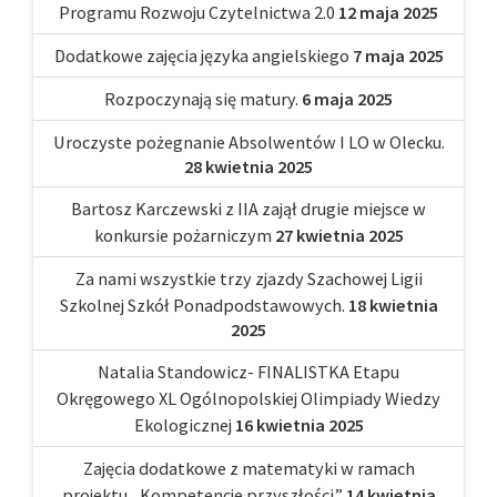
Programu Rozwoju Czytelnictwa 2.0
12 maja 2025
Dodatkowe zajęcia języka angielskiego
7 maja 2025
Rozpoczynają się matury.
6 maja 2025
Uroczyste pożegnanie Absolwentów I LO w Olecku.
28 kwietnia 2025
Bartosz Karczewski z IIA zajął drugie miejsce w
konkursie pożarniczym
27 kwietnia 2025
Za nami wszystkie trzy zjazdy Szachowej Ligii
Szkolnej Szkół Ponadpodstawowych.
18 kwietnia
2025
Natalia Standowicz- FINALISTKA Etapu
Okręgowego XL Ogólnopolskiej Olimpiady Wiedzy
Ekologicznej
16 kwietnia 2025
Zajęcia dodatkowe z matematyki w ramach
projektu „Kompetencje przyszłości”
14 kwietnia