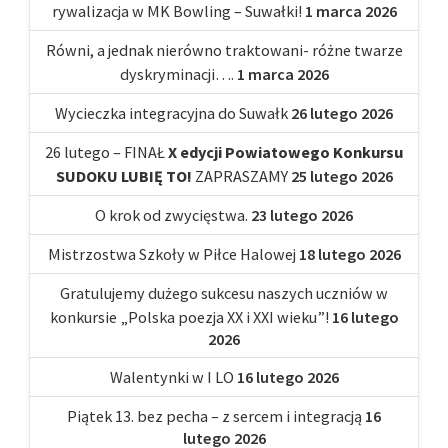
rywalizacja w MK Bowling – Suwałki!
1 marca 2026
Równi, a jednak nierówno traktowani- różne twarze
dyskryminacji….
1 marca 2026
Wycieczka integracyjna do Suwałk
26 lutego 2026
26 lutego – FINAŁ
X edycji Powiatowego Konkursu
SUDOKU LUBIĘ TO!
ZAPRASZAMY
25 lutego 2026
O krok od zwycięstwa.
23 lutego 2026
Mistrzostwa Szkoły w Piłce Halowej
18 lutego 2026
Gratulujemy dużego sukcesu naszych uczniów w
konkursie „Polska poezja XX i XXI wieku”!
16 lutego
2026
Walentynki w I LO
16 lutego 2026
Piątek 13. bez pecha – z sercem i integracją
16
lutego 2026