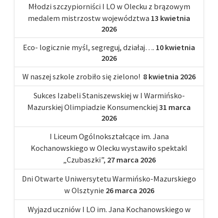
Młodzi szczypiorniści I LO w Olecku z brązowym
medalem mistrzostw województwa
13 kwietnia
2026
Eco- logicznie myśl, segreguj, działaj….
10 kwietnia
2026
W naszej szkole zrobiło się zielono!
8 kwietnia 2026
Sukces Izabeli Staniszewskiej w I Warmińsko-
Mazurskiej Olimpiadzie Konsumenckiej
31 marca
2026
I Liceum Ogólnokształcące im. Jana
Kochanowskiego w Olecku wystawiło spektakl
„Czubaszki”,
27 marca 2026
Dni Otwarte Uniwersytetu Warmińsko-Mazurskiego
w Olsztynie
26 marca 2026
Wyjazd uczniów I LO im. Jana Kochanowskiego w