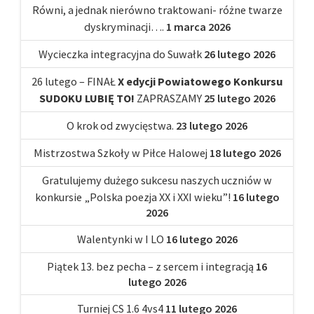
Równi, a jednak nierówno traktowani- różne twarze
dyskryminacji….
1 marca 2026
Wycieczka integracyjna do Suwałk
26 lutego 2026
26 lutego – FINAŁ
X edycji Powiatowego Konkursu
SUDOKU LUBIĘ TO!
ZAPRASZAMY
25 lutego 2026
O krok od zwycięstwa.
23 lutego 2026
Mistrzostwa Szkoły w Piłce Halowej
18 lutego 2026
Gratulujemy dużego sukcesu naszych uczniów w
konkursie „Polska poezja XX i XXI wieku”!
16 lutego
2026
Walentynki w I LO
16 lutego 2026
Piątek 13. bez pecha – z sercem i integracją
16
lutego 2026
Turniej CS 1.6 4vs4
11 lutego 2026