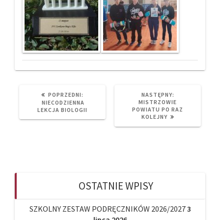
NEXT
POPRZEDNI:
NASTĘPNY:
POST:
PREVIOUS
MISTRZOWIE
NIECODZIENNA
POST:
POWIATU PO RAZ
LEKCJA BIOLOGII
KOLEJNY
OSTATNIE WPISY
SZKOLNY ZESTAW PODRĘCZNIKÓW 2026/2027
3
lipca 2026