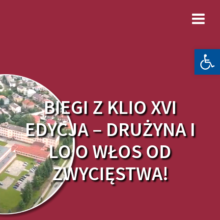
Skip
to
content
Otwórz 
BIEGI Z KLIO XVI
EDYCJA – DRUŻYNA I
LO O WŁOS OD
ZWYCIĘSTWA!