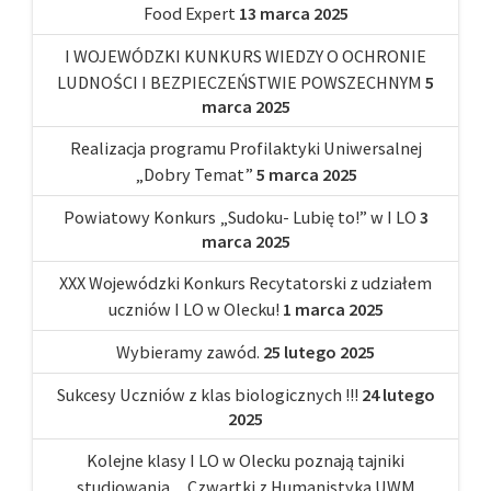
Food Expert
13 marca 2025
I WOJEWÓDZKI KUNKURS WIEDZY O OCHRONIE
LUDNOŚCI I BEZPIECZEŃSTWIE POWSZECHNYM
5
marca 2025
Realizacja programu Profilaktyki Uniwersalnej
„Dobry Temat”
5 marca 2025
Powiatowy Konkurs „Sudoku- Lubię to!” w I LO
3
marca 2025
XXX Wojewódzki Konkurs Recytatorski z udziałem
uczniów I LO w Olecku!
1 marca 2025
Wybieramy zawód.
25 lutego 2025
Sukcesy Uczniów z klas biologicznych !!!
24 lutego
2025
Kolejne klasy I LO w Olecku poznają tajniki
studiowania…Czwartki z Humanistyką UWM