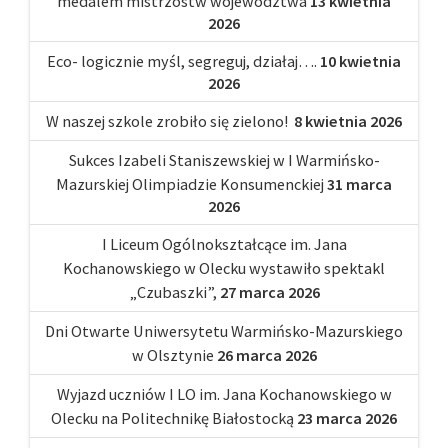
medalem mistrzostw województwa
13 kwietnia
2026
Eco- logicznie myśl, segreguj, działaj….
10 kwietnia
2026
W naszej szkole zrobiło się zielono!
8 kwietnia 2026
Sukces Izabeli Staniszewskiej w I Warmińsko-
Mazurskiej Olimpiadzie Konsumenckiej
31 marca
2026
I Liceum Ogólnokształcące im. Jana
Kochanowskiego w Olecku wystawiło spektakl
„Czubaszki”,
27 marca 2026
Dni Otwarte Uniwersytetu Warmińsko-Mazurskiego
w Olsztynie
26 marca 2026
Wyjazd uczniów I LO im. Jana Kochanowskiego w
Olecku na Politechnikę Białostocką
23 marca 2026