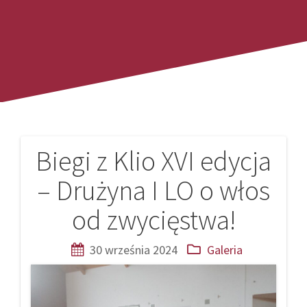
Biegi z Klio XVI edycja
Nawigacja
– Drużyna I LO o włos
wpisu
od zwycięstwa!
30 września 2024
Galeria