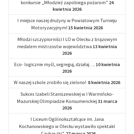
konkursie „Młodzież zapobiega pożarom”
24
kwietnia 2026
I miejsce naszej drużyny w Powiatowym Turnieju
Motoryzacyjnym!
15 kwietnia 2026
Młodzi szczypiorniści I LO w Olecku z brązowym
medalem mistrzostw województwa
13 kwietnia
2026
Eco- logicznie myśl, segreguj, działaj….
10 kwietnia
2026
W naszej szkole zrobiło się zielono!
8 kwietnia 2026
Sukces Izabeli Staniszewskiej w I Warmińsko-
Mazurskiej Olimpiadzie Konsumenckiej
31 marca
2026
I Liceum Ogólnokształcące im. Jana
Kochanowskiego w Olecku wystawiło spektakl
„Czubaszki”,
27 marca 2026