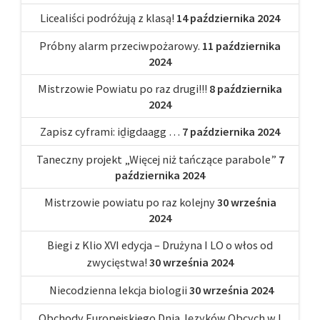
Licealiści podróżują z klasą!
14 października 2024
Próbny alarm przeciwpożarowy.
11 października
2024
Mistrzowie Powiatu po raz drugi!!!
8 października
2024
Zapisz cyframi: iḏigdaagg …
7 października 2024
Taneczny projekt „Więcej niż tańczące parabole”
7
października 2024
Mistrzowie powiatu po raz kolejny
30 września
2024
Biegi z Klio XVI edycja – Drużyna I LO o włos od
zwycięstwa!
30 września 2024
Niecodzienna lekcja biologii
30 września 2024
Obchody Europejskiego Dnia Języków Obcych w I