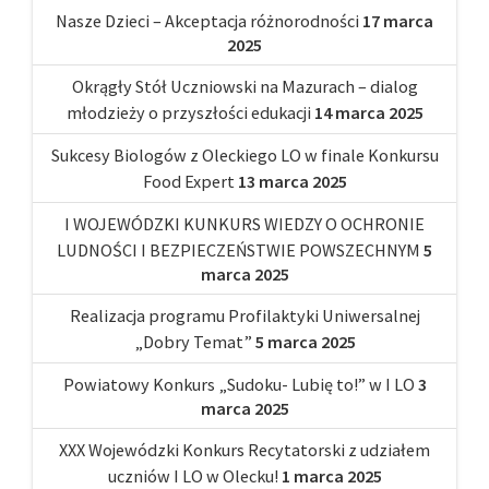
Nasze Dzieci – Akceptacja różnorodności
17 marca
2025
Okrągły Stół Uczniowski na Mazurach – dialog
młodzieży o przyszłości edukacji
14 marca 2025
Sukcesy Biologów z Oleckiego LO w finale Konkursu
Food Expert
13 marca 2025
I WOJEWÓDZKI KUNKURS WIEDZY O OCHRONIE
LUDNOŚCI I BEZPIECZEŃSTWIE POWSZECHNYM
5
marca 2025
Realizacja programu Profilaktyki Uniwersalnej
„Dobry Temat”
5 marca 2025
Powiatowy Konkurs „Sudoku- Lubię to!” w I LO
3
marca 2025
XXX Wojewódzki Konkurs Recytatorski z udziałem
uczniów I LO w Olecku!
1 marca 2025