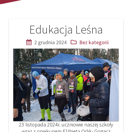
Edukacja Leśna
Nawigacja
wpisu
2 grudnia 2024
Bez kategorii
23 listopada 2024r. uczniowie naszej szkoły
wraz z opiekunem Elżbietą Orlik- Gogacz