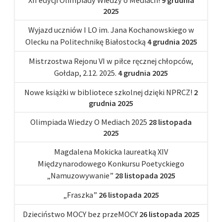
XII edycji Olimpiady Wiedzy o Mediach!
9 grudnia
2025
Wyjazd uczniów I LO im. Jana Kochanowskiego w
Olecku na Politechnikę Białostocką
4 grudnia 2025
Mistrzostwa Rejonu VI w piłce ręcznej chłopców,
Gołdap, 2.12. 2025.
4 grudnia 2025
Nowe książki w bibliotece szkolnej dzięki NPRCZ!
2
grudnia 2025
Olimpiada Wiedzy O Mediach 2025
28 listopada
2025
Magdalena Mokicka laureatką XIV
Międzynarodowego Konkursu Poetyckiego
„Namuzowywanie”
28 listopada 2025
„Fraszka”
26 listopada 2025
Dzieciństwo MOCY bez przeMOCY
26 listopada 2025