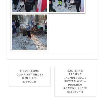
PREVIOUS
NEXT
POPRZEDNI:
NASTĘPNY:
POST:
POST:
PROJEKT
OLIMPIADY WIEDZY
„KOMPETENCJE
O MEDIACH
PRZYSZŁOŚCI –
2024/2025!
PROGRAM
ROZWOJU I LO W
OLECKU”