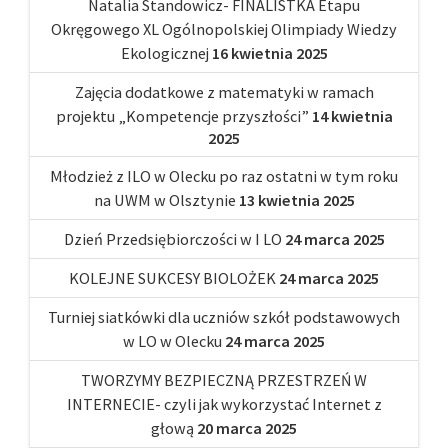
Natalia Standowicz- FINALISTKA Etapu
Okręgowego XL Ogólnopolskiej Olimpiady Wiedzy
Ekologicznej
16 kwietnia 2025
Zajęcia dodatkowe z matematyki w ramach
projektu „Kompetencje przyszłości”
14 kwietnia
2025
Młodzież z ILO w Olecku po raz ostatni w tym roku
na UWM w Olsztynie
13 kwietnia 2025
Dzień Przedsiębiorczości w I LO
24 marca 2025
KOLEJNE SUKCESY BIOLOŻEK
24 marca 2025
Turniej siatkówki dla uczniów szkół podstawowych
w LO w Olecku
24 marca 2025
TWORZYMY BEZPIECZNĄ PRZESTRZEŃ W
INTERNECIE- czyli jak wykorzystać Internet z
głową
20 marca 2025