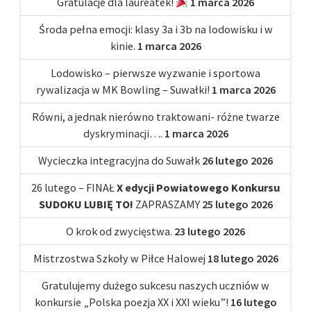
Gratulacje dla laureatek!
1 marca 2026
Środa pełna emocji: klasy 3a i 3b na lodowisku i w
kinie.
1 marca 2026
Lodowisko – pierwsze wyzwanie i sportowa
rywalizacja w MK Bowling – Suwałki!
1 marca 2026
Równi, a jednak nierówno traktowani- różne twarze
dyskryminacji….
1 marca 2026
Wycieczka integracyjna do Suwałk
26 lutego 2026
26 lutego – FINAŁ
X edycji Powiatowego Konkursu
SUDOKU LUBIĘ TO!
ZAPRASZAMY
25 lutego 2026
O krok od zwycięstwa.
23 lutego 2026
Mistrzostwa Szkoły w Piłce Halowej
18 lutego 2026
Gratulujemy dużego sukcesu naszych uczniów w
konkursie „Polska poezja XX i XXI wieku”!
16 lutego