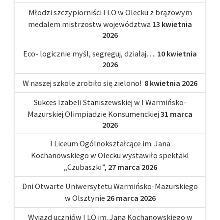
Młodzi szczypiorniści I LO w Olecku z brązowym
medalem mistrzostw województwa
13 kwietnia
2026
Eco- logicznie myśl, segreguj, działaj….
10 kwietnia
2026
W naszej szkole zrobiło się zielono!
8 kwietnia 2026
Sukces Izabeli Staniszewskiej w I Warmińsko-
Mazurskiej Olimpiadzie Konsumenckiej
31 marca
2026
I Liceum Ogólnokształcące im. Jana
Kochanowskiego w Olecku wystawiło spektakl
„Czubaszki”,
27 marca 2026
Dni Otwarte Uniwersytetu Warmińsko-Mazurskiego
w Olsztynie
26 marca 2026
Wyjazd uczniów I LO im. Jana Kochanowskiego w