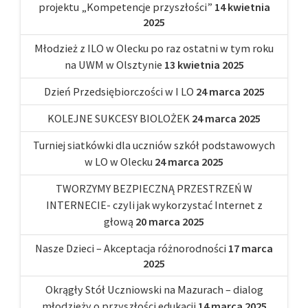
projektu „Kompetencje przyszłości”
14 kwietnia
2025
Młodzież z ILO w Olecku po raz ostatni w tym roku
na UWM w Olsztynie
13 kwietnia 2025
Dzień Przedsiębiorczości w I LO
24 marca 2025
KOLEJNE SUKCESY BIOLOŻEK
24 marca 2025
Turniej siatkówki dla uczniów szkół podstawowych
w LO w Olecku
24 marca 2025
TWORZYMY BEZPIECZNĄ PRZESTRZEŃ W
INTERNECIE- czyli jak wykorzystać Internet z
głową
20 marca 2025
Nasze Dzieci – Akceptacja różnorodności
17 marca
2025
Okrągły Stół Uczniowski na Mazurach – dialog
młodzieży o przyszłości edukacji
14 marca 2025