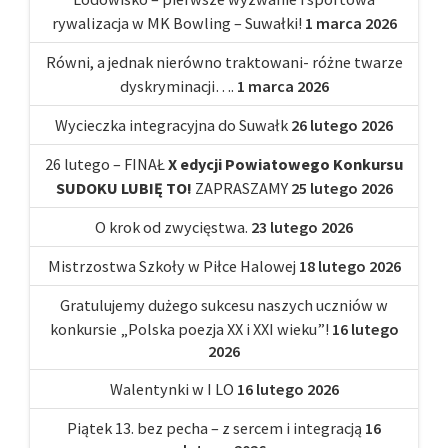
rywalizacja w MK Bowling – Suwałki!
1 marca 2026
Równi, a jednak nierówno traktowani- różne twarze
dyskryminacji….
1 marca 2026
Wycieczka integracyjna do Suwałk
26 lutego 2026
26 lutego – FINAŁ
X edycji Powiatowego Konkursu
SUDOKU LUBIĘ TO!
ZAPRASZAMY
25 lutego 2026
O krok od zwycięstwa.
23 lutego 2026
Mistrzostwa Szkoły w Piłce Halowej
18 lutego 2026
Gratulujemy dużego sukcesu naszych uczniów w
konkursie „Polska poezja XX i XXI wieku”!
16 lutego
2026
Walentynki w I LO
16 lutego 2026
Piątek 13. bez pecha – z sercem i integracją
16