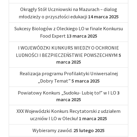
Okrągły Stół Uczniowski na Mazurach – dialog
młodzieży o przyszłości edukacji
14 marca 2025
Sukcesy Biologów z Oleckiego LO w finale Konkursu
Food Expert
13 marca 2025
I WOJEWÓDZKI KUNKURS WIEDZY O OCHRONIE
LUDNOŚCI I BEZPIECZEŃSTWIE POWSZECHNYM
5
marca 2025
Realizacja programu Profilaktyki Uniwersalnej
„Dobry Temat”
5 marca 2025
Powiatowy Konkurs „Sudoku- Lubię to!” w I LO
3
marca 2025
XXX Wojewódzki Konkurs Recytatorski z udziałem
uczniów I LO w Olecku!
1 marca 2025
Wybieramy zawód.
25 lutego 2025