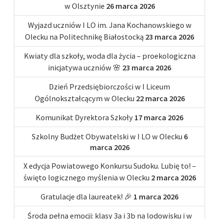
w Olsztynie
26 marca 2026
Wyjazd uczniów I LO im. Jana Kochanowskiego w
Olecku na Politechnikę Białostocką
23 marca 2026
Kwiaty dla szkoły, woda dla życia – proekologiczna
inicjatywa uczniów 🌸
23 marca 2026
Dzień Przedsiębiorczości w I Liceum
Ogólnokształcącym w Olecku
22 marca 2026
Komunikat Dyrektora Szkoły
17 marca 2026
Szkolny Budżet Obywatelski w I LO w Olecku
6
marca 2026
X edycja Powiatowego Konkursu Sudoku. Lubię to! –
święto logicznego myślenia w Olecku
2 marca 2026
Gratulacje dla laureatek! 🎉
1 marca 2026
Środa pełna emocji: klasy 3a i 3b na lodowisku i w