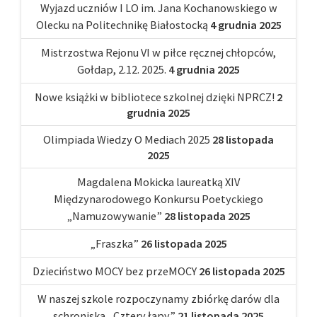
Wyjazd uczniów I LO im. Jana Kochanowskiego w
Olecku na Politechnikę Białostocką
4 grudnia 2025
Mistrzostwa Rejonu VI w piłce ręcznej chłopców,
Gołdap, 2.12. 2025.
4 grudnia 2025
Nowe książki w bibliotece szkolnej dzięki NPRCZ!
2
grudnia 2025
Olimpiada Wiedzy O Mediach 2025
28 listopada
2025
Magdalena Mokicka laureatką XIV
Międzynarodowego Konkursu Poetyckiego
„Namuzowywanie”
28 listopada 2025
„Fraszka”
26 listopada 2025
Dzieciństwo MOCY bez przeMOCY
26 listopada 2025
W naszej szkole rozpoczynamy zbiórkę darów dla
schroniska „Cztery łapy”
21 listopada 2025