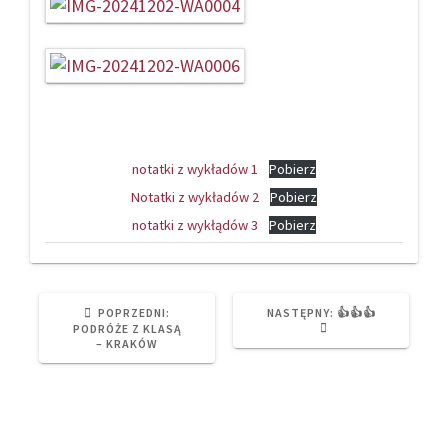
notatki z wykładów 1
Pobierz
Notatki z wykładów 2
Pobierz
notatki z wykłądów 3
Pobierz
PREVIOUS
NEXT
POPRZEDNI:
NASTĘPNY:
👍👍👍
POST:
POST:
PODRÓŻE Z KLASĄ
– KRAKÓW