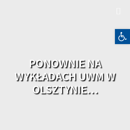
Skip
to
content
Otwórz 
PONOWNIE NA
WYKŁADACH UWM W
OLSZTYNIE…