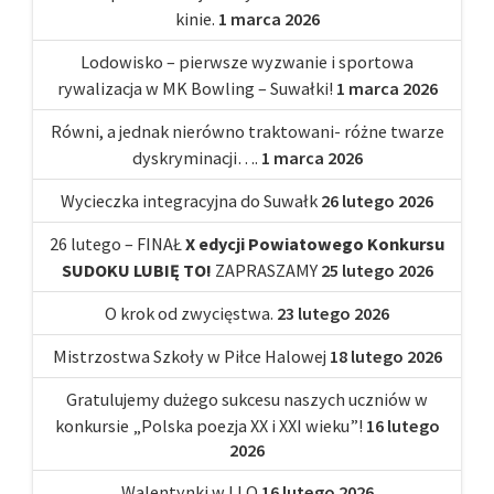
kinie.
1 marca 2026
Lodowisko – pierwsze wyzwanie i sportowa
rywalizacja w MK Bowling – Suwałki!
1 marca 2026
Równi, a jednak nierówno traktowani- różne twarze
dyskryminacji….
1 marca 2026
Wycieczka integracyjna do Suwałk
26 lutego 2026
26 lutego – FINAŁ
X edycji Powiatowego Konkursu
SUDOKU LUBIĘ TO!
ZAPRASZAMY
25 lutego 2026
O krok od zwycięstwa.
23 lutego 2026
Mistrzostwa Szkoły w Piłce Halowej
18 lutego 2026
Gratulujemy dużego sukcesu naszych uczniów w
konkursie „Polska poezja XX i XXI wieku”!
16 lutego
2026
Walentynki w I LO
16 lutego 2026