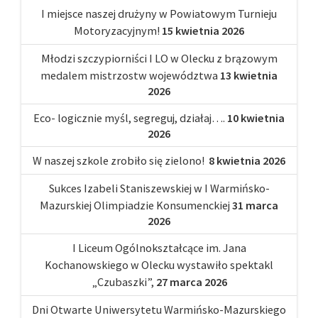
I miejsce naszej drużyny w Powiatowym Turnieju
Motoryzacyjnym!
15 kwietnia 2026
Młodzi szczypiorniści I LO w Olecku z brązowym
medalem mistrzostw województwa
13 kwietnia
2026
Eco- logicznie myśl, segreguj, działaj….
10 kwietnia
2026
W naszej szkole zrobiło się zielono!
8 kwietnia 2026
Sukces Izabeli Staniszewskiej w I Warmińsko-
Mazurskiej Olimpiadzie Konsumenckiej
31 marca
2026
I Liceum Ogólnokształcące im. Jana
Kochanowskiego w Olecku wystawiło spektakl
„Czubaszki”,
27 marca 2026
Dni Otwarte Uniwersytetu Warmińsko-Mazurskiego