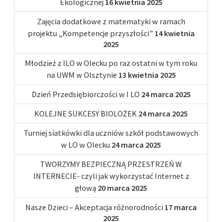
Ekologicznej
16 kwietnia 2025
Zajęcia dodatkowe z matematyki w ramach
projektu „Kompetencje przyszłości”
14 kwietnia
2025
Młodzież z ILO w Olecku po raz ostatni w tym roku
na UWM w Olsztynie
13 kwietnia 2025
Dzień Przedsiębiorczości w I LO
24 marca 2025
KOLEJNE SUKCESY BIOLOŻEK
24 marca 2025
Turniej siatkówki dla uczniów szkół podstawowych
w LO w Olecku
24 marca 2025
TWORZYMY BEZPIECZNĄ PRZESTRZEŃ W
INTERNECIE- czyli jak wykorzystać Internet z
głową
20 marca 2025
Nasze Dzieci – Akceptacja różnorodności
17 marca
2025