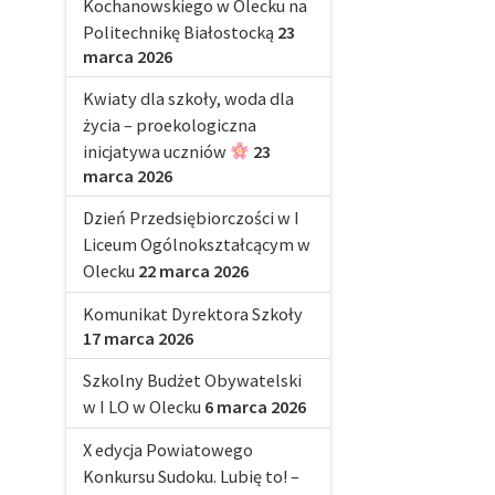
Kochanowskiego w Olecku na
Politechnikę Białostocką
23
marca 2026
Kwiaty dla szkoły, woda dla
życia – proekologiczna
inicjatywa uczniów
23
marca 2026
Dzień Przedsiębiorczości w I
Liceum Ogólnokształcącym w
Olecku
22 marca 2026
Komunikat Dyrektora Szkoły
17 marca 2026
Szkolny Budżet Obywatelski
w I LO w Olecku
6 marca 2026
X edycja Powiatowego
Konkursu Sudoku. Lubię to! –