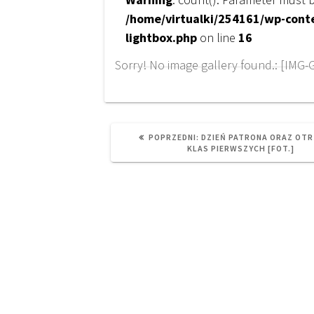
/home/virtualki/254161/wp-conte
lightbox.php
on line
16
Sorry! No image gallery found.: [IMG-
PREVIOUS
POPRZEDNI:
DZIEŃ PATRONA ORAZ OTR
POST:
KLAS PIERWSZYCH [FOT.]