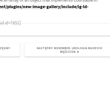
nt/plugins/new-image-gallery/include/ig-ld-
Gal id=7851]
NEXT
ZĘSINY
NASTĘPNY:
MOVEMBER. UROLOGIA MŁODYCH
POST:
MĘŻCZYZN