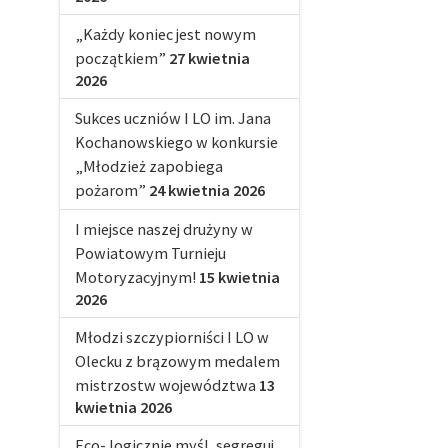
„Każdy koniec jest nowym
początkiem”
27 kwietnia
2026
Sukces uczniów I LO im. Jana
Kochanowskiego w konkursie
„Młodzież zapobiega
pożarom”
24 kwietnia 2026
I miejsce naszej drużyny w
Powiatowym Turnieju
Motoryzacyjnym!
15 kwietnia
2026
Młodzi szczypiorniści I LO w
Olecku z brązowym medalem
mistrzostw województwa
13
kwietnia 2026
Eco- logicznie myśl, segreguj,