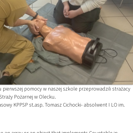
su pierwszej pomocy w naszej szkole przeprowadzili strażacy
traży Pożarnej w Olecku.
asowy KPPSP st.asp. Tomasz Cichocki- absolwent I LO im.
be an array or an object that implements Countable in