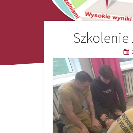
Nawigacja
Szkolenie
wpisu