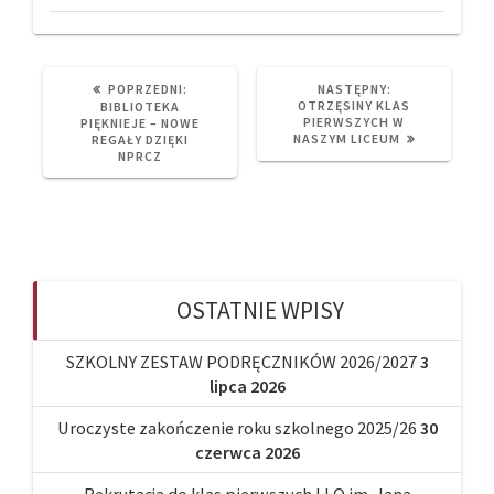
PREVIOUS
NEXT
POPRZEDNI:
NASTĘPNY:
POST:
POST:
OTRZĘSINY KLAS
BIBLIOTEKA
PIERWSZYCH W
PIĘKNIEJE – NOWE
NASZYM LICEUM
REGAŁY DZIĘKI
NPRCZ
OSTATNIE WPISY
SZKOLNY ZESTAW PODRĘCZNIKÓW 2026/2027
3
lipca 2026
Uroczyste zakończenie roku szkolnego 2025/26
30
czerwca 2026
Rekrutacja do klas pierwszych I LO im. Jana