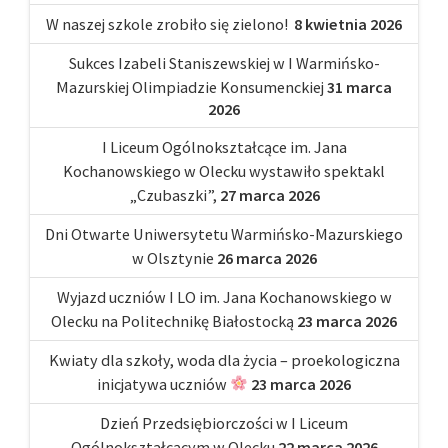
W naszej szkole zrobiło się zielono!
8 kwietnia 2026
Sukces Izabeli Staniszewskiej w I Warmińsko-
Mazurskiej Olimpiadzie Konsumenckiej
31 marca
2026
I Liceum Ogólnokształcące im. Jana
Kochanowskiego w Olecku wystawiło spektakl
„Czubaszki”,
27 marca 2026
Dni Otwarte Uniwersytetu Warmińsko-Mazurskiego
w Olsztynie
26 marca 2026
Wyjazd uczniów I LO im. Jana Kochanowskiego w
Olecku na Politechnikę Białostocką
23 marca 2026
Kwiaty dla szkoły, woda dla życia – proekologiczna
inicjatywa uczniów
23 marca 2026
Dzień Przedsiębiorczości w I Liceum
Ogólnokształcącym w Olecku
22 marca 2026