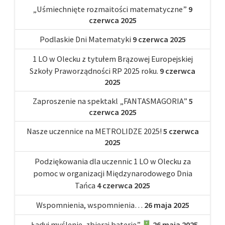
„Uśmiechnięte rozmaitości matematyczne”
9
czerwca 2025
Podlaskie Dni Matematyki
9 czerwca 2025
1 LO w Olecku z tytułem Brązowej Europejskiej
Szkoły Praworządności RP 2025 roku.
9 czerwca
2025
Zaproszenie na spektakl „FANTASMAGORIA”
5
czerwca 2025
Nasze uczennice na METROLIDZE 2025!
5 czerwca
2025
Podziękowania dla uczennic 1 LO w Olecku za
pomoc w organizacji Międzynarodowego Dnia
Tańca
4 czerwca 2025
Wspomnienia, wspomnienia…
26 maja 2025
„Ładuj myślenie, zbieraj baterie”
26 maja 2025