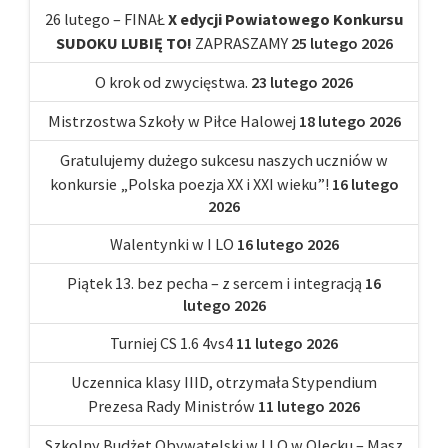
26 lutego – FINAŁ
X edycji Powiatowego Konkursu
SUDOKU LUBIĘ TO!
ZAPRASZAMY
25 lutego 2026
O krok od zwycięstwa.
23 lutego 2026
Mistrzostwa Szkoły w Piłce Halowej
18 lutego 2026
Gratulujemy dużego sukcesu naszych uczniów w
konkursie „Polska poezja XX i XXI wieku”!
16 lutego
2026
Walentynki w I LO
16 lutego 2026
Piątek 13. bez pecha – z sercem i integracją
16
lutego 2026
Turniej CS 1.6 4vs4
11 lutego 2026
Uczennica klasy IIID, otrzymała Stypendium
Prezesa Rady Ministrów
11 lutego 2026
Szkolny Budżet Obywatelski w I LO w Olecku – Masz