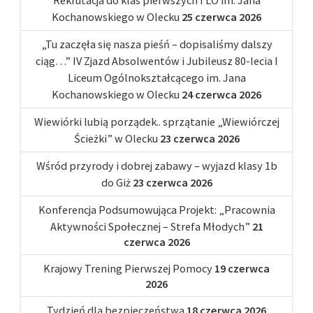
Kochanowskiego w Olecku
25 czerwca 2026
„Tu zaczęła się nasza pieśń – dopisaliśmy dalszy
ciąg…” IV Zjazd Absolwentów i Jubileusz 80-lecia I
Liceum Ogólnokształcącego im. Jana
Kochanowskiego w Olecku
24 czerwca 2026
Wiewiórki lubią porządek.. sprzątanie „Wiewiórczej
Ścieżki” w Olecku
23 czerwca 2026
Wśród przyrody i dobrej zabawy – wyjazd klasy 1b
do Giż
23 czerwca 2026
Konferencja Podsumowująca Projekt: „Pracownia
Aktywności Społecznej – Strefa Młodych”
21
czerwca 2026
Krajowy Trening Pierwszej Pomocy
19 czerwca
2026
Tydzień dla bezpieczeństwa
18 czerwca 2026