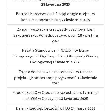
28 kwietnia 2025
Bartosz Karczewski z IIA zajął drugie miejsce w
konkursie pożarniczym
27 kwietnia 2025
Za nami wszystkie trzy zjazdy Szachowej Ligii
Szkolnej Szkół Ponadpodstawowych.
18 kwietnia
2025
Natalia Standowicz- FINALISTKA Etapu
Okręgowego XL Ogólnopolskiej Olimpiady Wiedzy
Ekologicznej
16 kwietnia 2025
Zajęcia dodatkowe z matematyki w ramach
projektu „Kompetencje przyszłości”
14 kwietnia
2025
Młodzież z ILO w Olecku po raz ostatni w tym roku
na UWM w Olsztynie
13 kwietnia 2025
Dzień Przedsiębiorczości w I LO
24 marca 2025