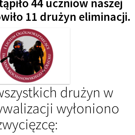
tąpiło 44 uczniów naszej
wiło 11 drużyn eliminacji.
szystkich drużyn w
rywalizacji wyłoniono
zwycięzcę: