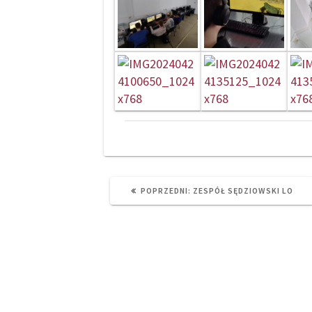
PREVIOUS
POPRZEDNI:
ZESPÓŁ SĘDZIOWSKI LO
POST: