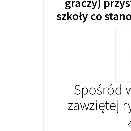
graczy) przys
szkoły co stano
Spośród w
zawziętej 