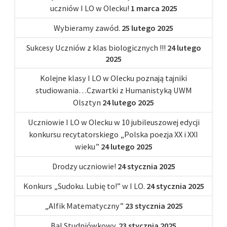
uczniów I LO w Olecku!
1 marca 2025
Wybieramy zawód.
25 lutego 2025
Sukcesy Uczniów z klas biologicznych !!!
24 lutego
2025
Kolejne klasy I LO w Olecku poznają tajniki
studiowania…Czwartki z Humanistyką UWM
Olsztyn
24 lutego 2025
Uczniowie I LO w Olecku w 10 jubileuszowej edycji
konkursu recytatorskiego „Polska poezja XX i XXI
wieku”
24 lutego 2025
Drodzy uczniowie!
24 stycznia 2025
Konkurs „Sudoku. Lubię to!” w I LO.
24 stycznia 2025
„Alfik Matematyczny”
23 stycznia 2025
Bal Studniówkowy.
23 stycznia 2025