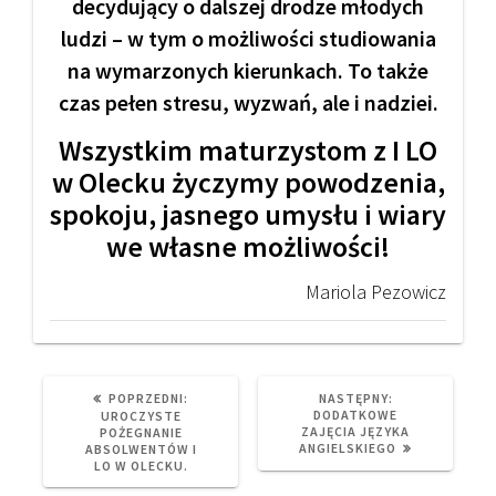
decydujący o dalszej drodze młodych
ludzi – w tym o możliwości studiowania
na wymarzonych kierunkach. To także
czas pełen stresu, wyzwań, ale i nadziei.
Wszystkim maturzystom z I LO
w Olecku życzymy powodzenia,
spokoju, jasnego umysłu i wiary
we własne możliwości!
Mariola Pezowicz
PREVIOUS
NEXT
POPRZEDNI:
NASTĘPNY:
POST:
POST:
DODATKOWE
UROCZYSTE
ZAJĘCIA JĘZYKA
POŻEGNANIE
ANGIELSKIEGO
ABSOLWENTÓW I
LO W OLECKU.