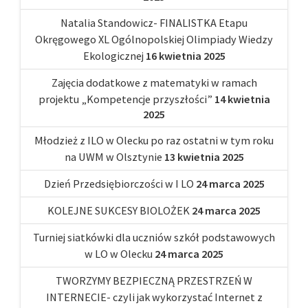
Natalia Standowicz- FINALISTKA Etapu
Okręgowego XL Ogólnopolskiej Olimpiady Wiedzy
Ekologicznej
16 kwietnia 2025
Zajęcia dodatkowe z matematyki w ramach
projektu „Kompetencje przyszłości”
14 kwietnia
2025
Młodzież z ILO w Olecku po raz ostatni w tym roku
na UWM w Olsztynie
13 kwietnia 2025
Dzień Przedsiębiorczości w I LO
24 marca 2025
KOLEJNE SUKCESY BIOLOŻEK
24 marca 2025
Turniej siatkówki dla uczniów szkół podstawowych
w LO w Olecku
24 marca 2025
TWORZYMY BEZPIECZNĄ PRZESTRZEŃ W
INTERNECIE- czyli jak wykorzystać Internet z