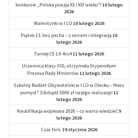
konkursie „Polska poezja XX i XXI wieku”!
16 lutego
2026
Walentynki w I LO
16 lutego 2026
Piątek 13. bez pecha – z sercem i integracją
16
lutego 2026
Turniej CS 1.6 4vs4
11 lutego 2026
Uczennica klasy IIID, otrzymała Stypendium
Prezesa Rady Ministrów
11 lutego 2026
Szkolny Budżet Obywatelski w I LO w Olecku – Masz
pomysł? Zdobądź 5000 zł na jego realizację!
11
lutego 2026
Kwalifikacja wojskowa 2026 – co warto wiedzieć
9
lutego 2026
Czas ferii.
19 stycznia 2026