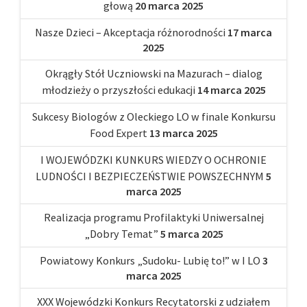
głową
20 marca 2025
Nasze Dzieci – Akceptacja różnorodności
17 marca
2025
Okrągły Stół Uczniowski na Mazurach – dialog
młodzieży o przyszłości edukacji
14 marca 2025
Sukcesy Biologów z Oleckiego LO w finale Konkursu
Food Expert
13 marca 2025
I WOJEWÓDZKI KUNKURS WIEDZY O OCHRONIE
LUDNOŚCI I BEZPIECZEŃSTWIE POWSZECHNYM
5
marca 2025
Realizacja programu Profilaktyki Uniwersalnej
„Dobry Temat”
5 marca 2025
Powiatowy Konkurs „Sudoku- Lubię to!” w I LO
3
marca 2025
XXX Wojewódzki Konkurs Recytatorski z udziałem