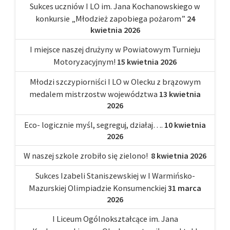
Sukces uczniów I LO im. Jana Kochanowskiego w
konkursie „Młodzież zapobiega pożarom”
24
kwietnia 2026
I miejsce naszej drużyny w Powiatowym Turnieju
Motoryzacyjnym!
15 kwietnia 2026
Młodzi szczypiorniści I LO w Olecku z brązowym
medalem mistrzostw województwa
13 kwietnia
2026
Eco- logicznie myśl, segreguj, działaj….
10 kwietnia
2026
W naszej szkole zrobiło się zielono!
8 kwietnia 2026
Sukces Izabeli Staniszewskiej w I Warmińsko-
Mazurskiej Olimpiadzie Konsumenckiej
31 marca
2026
I Liceum Ogólnokształcące im. Jana