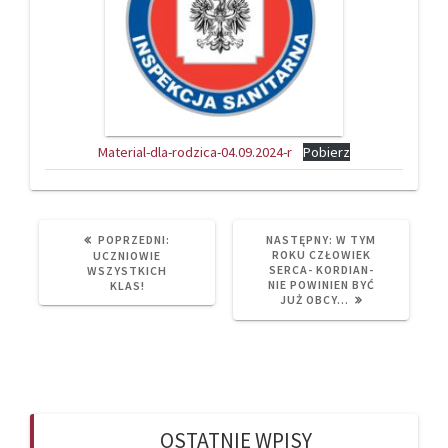
Material-dla-rodzica-04.09.2024-r
Pobierz
PREVIOUS
NEXT
POPRZEDNI:
NASTĘPNY:
W TYM
POST:
POST:
ROKU CZŁOWIEK
UCZNIOWIE
SERCA- KORDIAN-
WSZYSTKICH
NIE POWINIEN BYĆ
KLAS!
JUŻ OBCY…
OSTATNIE WPISY