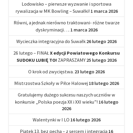
Lodowisko – pierwsze wyzwanie i sportowa
rywalizacja w MK Bowling – Suwałki!
1 marca 2026
Równi, a jednak nierówno traktowani- różne twarze
dyskryminacji….
1 marca 2026
Wycieczka integracyjna do Suwałk
26 lutego 2026
26 lutego – FINAŁ
X edycji Powiatowego Konkursu
SUDOKU LUBIĘ TO!
ZAPRASZAMY
25 lutego 2026
O krok od zwycięstwa.
23 lutego 2026
Mistrzostwa Szkoły w Piłce Halowej
18 lutego 2026
Gratulujemy dużego sukcesu naszych uczniów w
konkursie „Polska poezja XX i XXI wieku”!
16 lutego
2026
Walentynki w I LO
16 lutego 2026
Piątek 13. bez pecha – z sercem i integracją
16