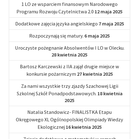
1 LO ze wsparciem finansowym Narodowego
Programu Rozwoju Czytelnictwa 2.0
12 maja 2025
Dodatkowe zajęcia języka angielskiego
7 maja 2025
Rozpoczynają się matury.
6 maja 2025
Uroczyste pożegnanie Absolwentów I LO w Olecku.
28 kwietnia 2025
Bartosz Karczewski z IIA zajął drugie miejsce w
konkursie pożarniczym
27 kwietnia 2025
Za nami wszystkie trzy zjazdy Szachowej Ligii
Szkolnej Szkół Ponadpodstawowych.
18 kwietnia
2025
Natalia Standowicz- FINALISTKA Etapu
Okręgowego XL Ogólnopolskiej Olimpiady Wiedzy
Ekologicznej
16 kwietnia 2025
Zajęcia dodatkowe z matematyki w ramach