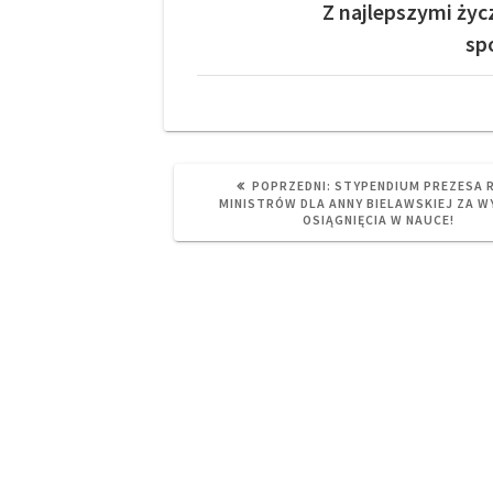
Z najlepszymi ży
sp
PREVIOUS
POPRZEDNI:
STYPENDIUM PREZESA 
POST:
MINISTRÓW DLA ANNY BIELAWSKIEJ ZA W
OSIĄGNIĘCIA W NAUCE!