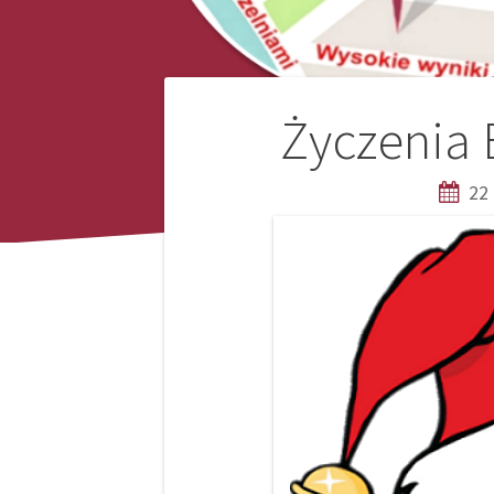
Nawigacja
Życzenia
wpisu
22