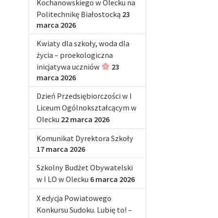
Kochanowskiego w Olecku na
Politechnikę Białostocką
23
marca 2026
Kwiaty dla szkoły, woda dla
życia – proekologiczna
inicjatywa uczniów
23
marca 2026
Dzień Przedsiębiorczości w I
Liceum Ogólnokształcącym w
Olecku
22 marca 2026
Komunikat Dyrektora Szkoły
17 marca 2026
Szkolny Budżet Obywatelski
w I LO w Olecku
6 marca 2026
X edycja Powiatowego
Konkursu Sudoku. Lubię to! –