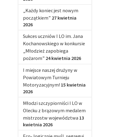
„Każdy koniec jest nowym
początkiem”
27 kwietnia
2026
Sukces uczniów I LO im. Jana
Kochanowskiego w konkursie
„Młodzież zapobiega
pożarom”
24 kwietnia 2026
I miejsce naszej drużyny w
Powiatowym Turnieju
Motoryzacyjnym!
15 kwietnia
2026
Młodzi szczypiorniści I LO w
Olecku z brązowym medalem
mistrzostw województwa
13
kwietnia 2026
Eco- logicznie myśl, segreguj,