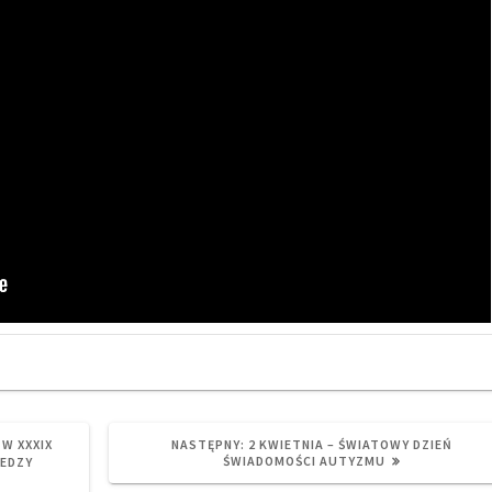
NEXT
W XXXIX
NASTĘPNY:
2 KWIETNIA – ŚWIATOWY DZIEŃ
POST:
ŚWIADOMOŚCI AUTYZMU
IEDZY