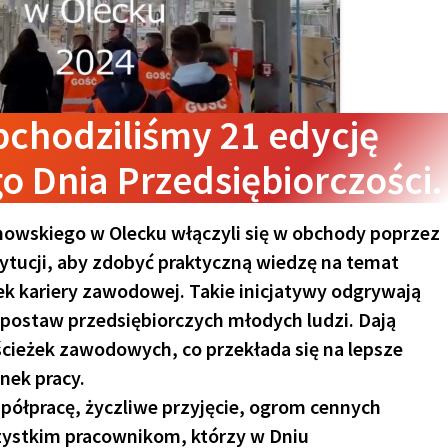
chodziliśmy 21 edycję
o Dnia Przedsiębiorczości.
hanowskiego w Olecku włączyli się w obchody poprzez
tytucji, aby zdobyć praktyczną wiedzę na temat
ek kariery zawodowej. Takie inicjatywy odgrywają
 postaw przedsiębiorczych młodych ludzi. Dają
ścieżek zawodowych, co przekłada się na lepsze
nek pracy.
półpracę, życzliwe przyjęcie, ogrom cennych
zystkim pracownikom, którzy w Dniu