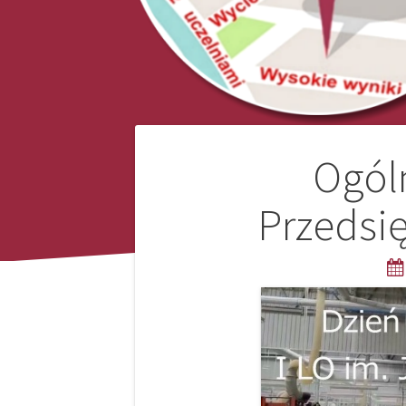
Nawigacja
Ogól
wpisu
Przedsię