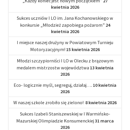
„Każdy koniec jest nowym początkiem”
27
kwietnia 2026
Sukces uczniów I LO im. Jana Kochanowskiego w
konkursie „Młodzież zapobiega pożarom”
24
kwietnia 2026
I miejsce naszej drużyny w Powiatowym Turnieju
Motoryzacyjnym!
15 kwietnia 2026
Młodzi szczypiorniści I LO w Olecku z brązowym
medalem mistrzostw województwa
13 kwietnia
2026
Eco- logicznie myśl, segreguj, działaj….
10 kwietnia
2026
W naszej szkole zrobiło się zielono!
8 kwietnia 2026
Sukces Izabeli Staniszewskiej w I Warmińsko-
Mazurskiej Olimpiadzie Konsumenckiej
31 marca
2026