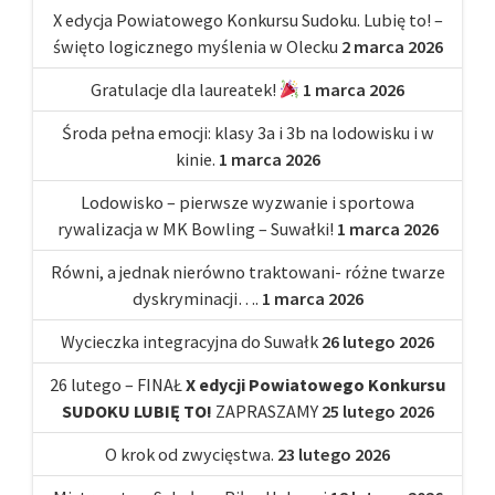
X edycja Powiatowego Konkursu Sudoku. Lubię to! –
święto logicznego myślenia w Olecku
2 marca 2026
Gratulacje dla laureatek!
1 marca 2026
Środa pełna emocji: klasy 3a i 3b na lodowisku i w
kinie.
1 marca 2026
Lodowisko – pierwsze wyzwanie i sportowa
rywalizacja w MK Bowling – Suwałki!
1 marca 2026
Równi, a jednak nierówno traktowani- różne twarze
dyskryminacji….
1 marca 2026
Wycieczka integracyjna do Suwałk
26 lutego 2026
26 lutego – FINAŁ
X edycji Powiatowego Konkursu
SUDOKU LUBIĘ TO!
ZAPRASZAMY
25 lutego 2026
O krok od zwycięstwa.
23 lutego 2026