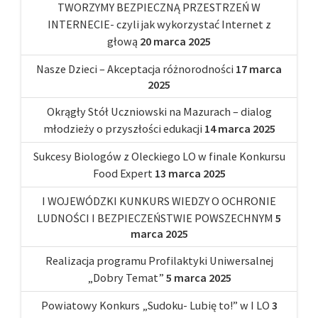
TWORZYMY BEZPIECZNĄ PRZESTRZEŃ W
INTERNECIE- czyli jak wykorzystać Internet z
głową
20 marca 2025
Nasze Dzieci – Akceptacja różnorodności
17 marca
2025
Okrągły Stół Uczniowski na Mazurach – dialog
młodzieży o przyszłości edukacji
14 marca 2025
Sukcesy Biologów z Oleckiego LO w finale Konkursu
Food Expert
13 marca 2025
I WOJEWÓDZKI KUNKURS WIEDZY O OCHRONIE
LUDNOŚCI I BEZPIECZEŃSTWIE POWSZECHNYM
5
marca 2025
Realizacja programu Profilaktyki Uniwersalnej
„Dobry Temat”
5 marca 2025
Powiatowy Konkurs „Sudoku- Lubię to!” w I LO
3