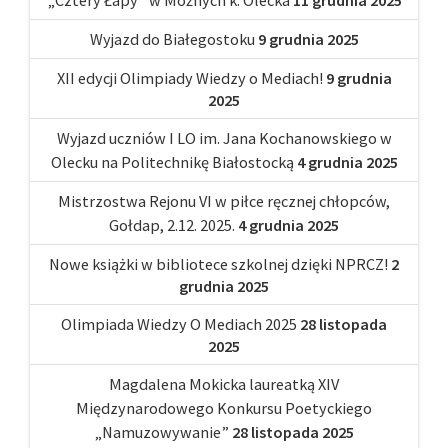
„Cztery Łapy” w Możnych k. Olecka
11 grudnia 2025
Wyjazd do Białegostoku
9 grudnia 2025
XII edycji Olimpiady Wiedzy o Mediach!
9 grudnia
2025
Wyjazd uczniów I LO im. Jana Kochanowskiego w
Olecku na Politechnikę Białostocką
4 grudnia 2025
Mistrzostwa Rejonu VI w piłce ręcznej chłopców,
Gołdap, 2.12. 2025.
4 grudnia 2025
Nowe książki w bibliotece szkolnej dzięki NPRCZ!
2
grudnia 2025
Olimpiada Wiedzy O Mediach 2025
28 listopada
2025
Magdalena Mokicka laureatką XIV
Międzynarodowego Konkursu Poetyckiego
„Namuzowywanie”
28 listopada 2025