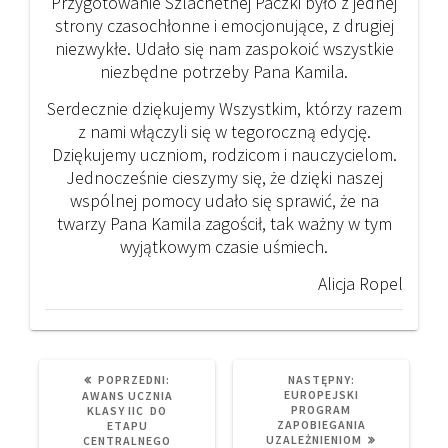
Przygotowanie Szlachetnej Paczki było z jednej
strony czasochłonne i emocjonujące, z drugiej
niezwykłe. Udało się nam zaspokoić wszystkie
niezbędne potrzeby Pana Kamila.
Serdecznie dziękujemy Wszystkim, którzy razem
z nami włączyli się w tegoroczną edycję.
Dziękujemy uczniom, rodzicom i nauczycielom.
Jednocześnie cieszymy się, że dzięki naszej
wspólnej pomocy udało się sprawić, że na
twarzy Pana Kamila zagościł, tak ważny w tym
wyjątkowym czasie uśmiech.
Alicja Ropel
PREVIOUS
NEXT
POPRZEDNI:
NASTĘPNY:
POST:
POST:
EUROPEJSKI
AWANS UCZNIA
PROGRAM
KLASY IIC DO
ZAPOBIEGANIA
ETAPU
UZALEŻNIENIOM
CENTRALNEGO