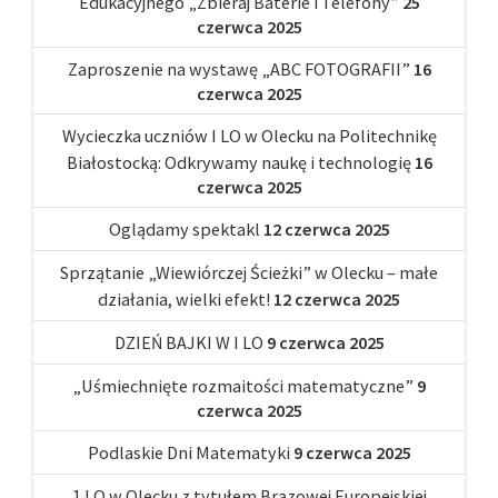
Edukacyjnego „Zbieraj Baterie i Telefony”
25
czerwca 2025
Zaproszenie na wystawę „ABC FOTOGRAFII”
16
czerwca 2025
Wycieczka uczniów I LO w Olecku na Politechnikę
Białostocką: Odkrywamy naukę i technologię
16
czerwca 2025
Oglądamy spektakl
12 czerwca 2025
Sprzątanie „Wiewiórczej Ścieżki” w Olecku – małe
działania, wielki efekt!
12 czerwca 2025
DZIEŃ BAJKI W I LO
9 czerwca 2025
„Uśmiechnięte rozmaitości matematyczne”
9
czerwca 2025
Podlaskie Dni Matematyki
9 czerwca 2025
1 LO w Olecku z tytułem Brązowej Europejskiej