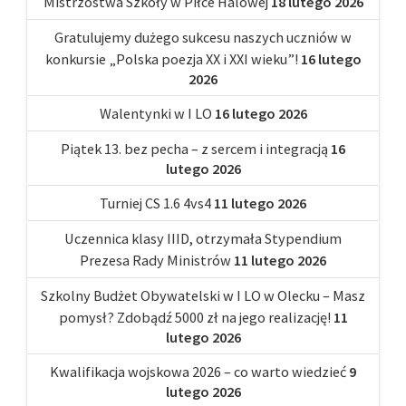
Mistrzostwa Szkoły w Piłce Halowej
18 lutego 2026
Gratulujemy dużego sukcesu naszych uczniów w
konkursie „Polska poezja XX i XXI wieku”!
16 lutego
2026
Walentynki w I LO
16 lutego 2026
Piątek 13. bez pecha – z sercem i integracją
16
lutego 2026
Turniej CS 1.6 4vs4
11 lutego 2026
Uczennica klasy IIID, otrzymała Stypendium
Prezesa Rady Ministrów
11 lutego 2026
Szkolny Budżet Obywatelski w I LO w Olecku – Masz
pomysł? Zdobądź 5000 zł na jego realizację!
11
lutego 2026
Kwalifikacja wojskowa 2026 – co warto wiedzieć
9
lutego 2026