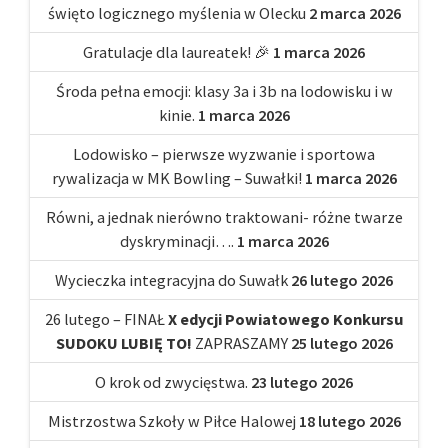
święto logicznego myślenia w Olecku
2 marca 2026
Gratulacje dla laureatek! 🎉
1 marca 2026
Środa pełna emocji: klasy 3a i 3b na lodowisku i w
kinie.
1 marca 2026
Lodowisko – pierwsze wyzwanie i sportowa
rywalizacja w MK Bowling – Suwałki!
1 marca 2026
Równi, a jednak nierówno traktowani- różne twarze
dyskryminacji….
1 marca 2026
Wycieczka integracyjna do Suwałk
26 lutego 2026
26 lutego – FINAŁ
X edycji Powiatowego Konkursu
SUDOKU LUBIĘ TO!
ZAPRASZAMY
25 lutego 2026
O krok od zwycięstwa.
23 lutego 2026
Mistrzostwa Szkoły w Piłce Halowej
18 lutego 2026