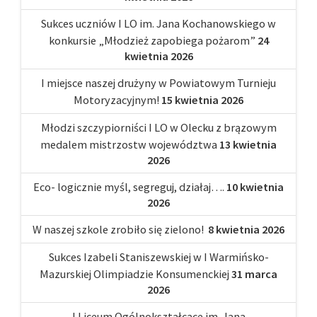
Sukces uczniów I LO im. Jana Kochanowskiego w
konkursie „Młodzież zapobiega pożarom”
24
kwietnia 2026
I miejsce naszej drużyny w Powiatowym Turnieju
Motoryzacyjnym!
15 kwietnia 2026
Młodzi szczypiorniści I LO w Olecku z brązowym
medalem mistrzostw województwa
13 kwietnia
2026
Eco- logicznie myśl, segreguj, działaj….
10 kwietnia
2026
W naszej szkole zrobiło się zielono!
8 kwietnia 2026
Sukces Izabeli Staniszewskiej w I Warmińsko-
Mazurskiej Olimpiadzie Konsumenckiej
31 marca
2026
I Liceum Ogólnokształcące im. Jana