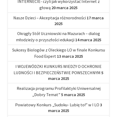
INTERNECIE- czyli jak wykorzystać Internet z
głową
20 marca 2025
Nasze Dzieci – Akceptacja różnorodności
17 marca
2025
Okrągły Stół Uczniowski na Mazurach – dialog
młodzieży o przyszłości edukacji
14 marca 2025
Sukcesy Biologów z Oleckiego LO w finale Konkursu
Food Expert
13 marca 2025
I WOJEWÓDZKI KUNKURS WIEDZY O OCHRONIE
LUDNOŚCI I BEZPIECZEŃSTWIE POWSZECHNYM
5
marca 2025
Realizacja programu Profilaktyki Uniwersalnej
„Dobry Temat”
5 marca 2025
Powiatowy Konkurs „Sudoku- Lubię to!” w I LO
3
marca 2025