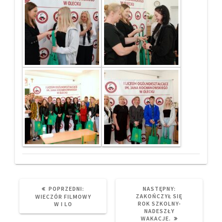
PREVIOUS
NEXT
POPRZEDNI:
NASTĘPNY:
POST:
POST:
ZAKOŃCZYŁ SIĘ
WIECZÓR FILMOWY
ROK SZKOLNY-
W I LO
NADESZŁY
WAKACJE.