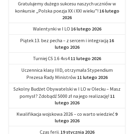
Gratulujemy dużego sukcesu naszych uczniów w
konkursie „Polska poezja XX i XXI wieku”!
16 lutego
2026
Walentynki w I LO
16 lutego 2026
Piątek 13. bez pecha – z sercem i integracją
16
lutego 2026
Turniej CS 1.6 4vs4
11 lutego 2026
Uczennica klasy IIID, otrzymała Stypendium
Prezesa Rady Ministrów
11 lutego 2026
Szkolny Budżet Obywatelski w I LO w Olecku – Masz
pomysł? Zdobądź 5000 zł na jego realizację!
11
lutego 2026
Kwalifikacja wojskowa 2026 – co warto wiedzieć
9
lutego 2026
Czas ferii.
19 stycznia 2026