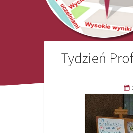
Nawigacja
Tydzień Prof
wpisu