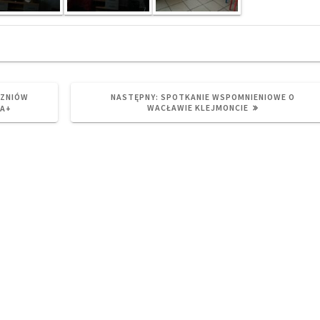
NEXT
CZNIÓW
NASTĘPNY:
SPOTKANIE WSPOMNIENIOWE O
POST:
WACŁAWIE KLEJMONCIE
RA+