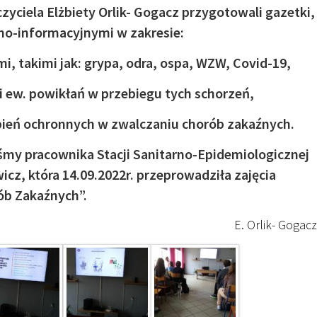
yciela Elżbiety Orlik- Gogacz przygotowali gazetki,
jno-informacyjnymi w zakresie:
, takimi jak: grypa, odra, ospa, WZW, Covid-19,
 ew. powikłań w przebiegu tych schorzeń,
zepień ochronnych w zwalczaniu chorób zakaźnych.
śmy pracownika Stacji Sanitarno-Epidemiologicznej
icz, która 14.09.2022r. przeprowadziła zajęcia
ktyka Chorób Zakaźnych”.
rlik- Gogacz