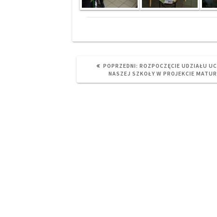
PREVIOUS
POPRZEDNI:
ROZPOCZĘCIE UDZIAŁU U
POST:
NASZEJ SZKOŁY W PROJEKCIE MATU