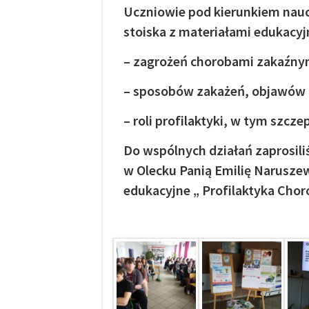
Uczniowie pod kierunkiem naucz
stoiska z materiałami edukacy
– zagrożeń chorobami zakaźnymi
– sposobów zakażeń, objawów i
– roli profilaktyki, w tym szc
Do wspólnych działań zaprosili
w Olecku Panią Emilię Naruszew
edukacyjne „ Profila
E. O