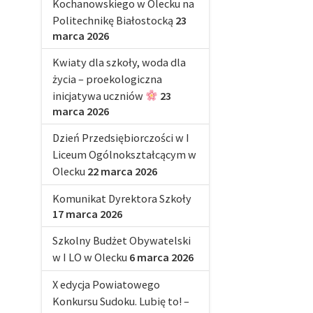
Kochanowskiego w Olecku na
Politechnikę Białostocką
23
marca 2026
Kwiaty dla szkoły, woda dla
życia – proekologiczna
inicjatywa uczniów
23
marca 2026
Dzień Przedsiębiorczości w I
Liceum Ogólnokształcącym w
Olecku
22 marca 2026
Komunikat Dyrektora Szkoły
17 marca 2026
Szkolny Budżet Obywatelski
w I LO w Olecku
6 marca 2026
X edycja Powiatowego
Konkursu Sudoku. Lubię to! –