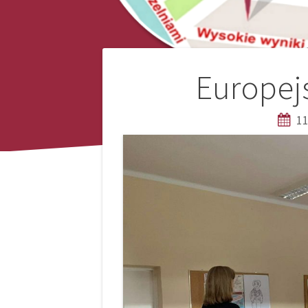
Nawigacja
Europej
wpisu
11