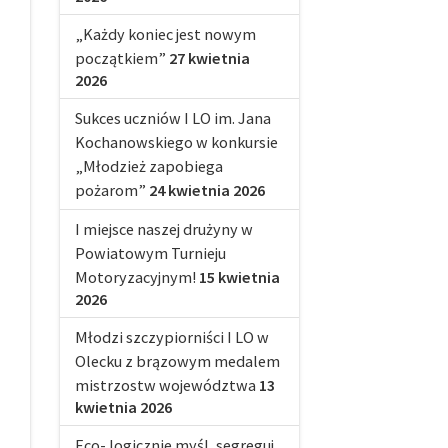
„Każdy koniec jest nowym
początkiem”
27 kwietnia
2026
Sukces uczniów I LO im. Jana
Kochanowskiego w konkursie
„Młodzież zapobiega
pożarom”
24 kwietnia 2026
I miejsce naszej drużyny w
Powiatowym Turnieju
Motoryzacyjnym!
15 kwietnia
2026
Młodzi szczypiorniści I LO w
Olecku z brązowym medalem
mistrzostw województwa
13
kwietnia 2026
Eco- logicznie myśl, segreguj,