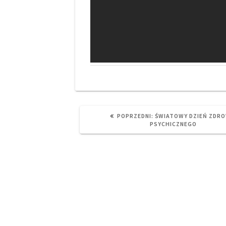
PREVIOUS
POPRZEDNI:
ŚWIATOWY DZIEŃ ZDRO
POST:
PSYCHICZNEGO