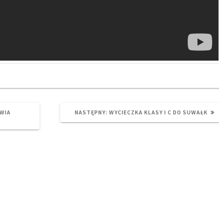
NEXT
WIA
NASTĘPNY:
WYCIECZKA KLASY I C DO SUWAŁK
POST: