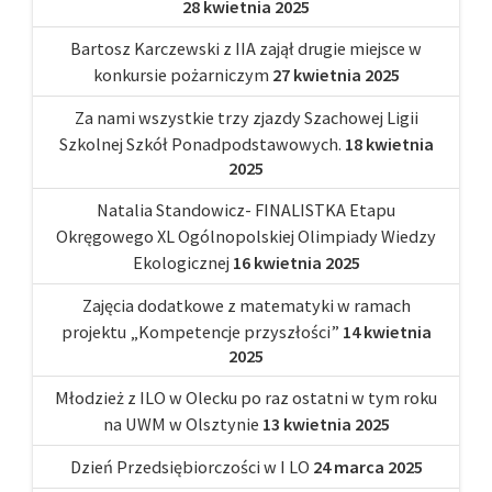
28 kwietnia 2025
Bartosz Karczewski z IIA zajął drugie miejsce w
konkursie pożarniczym
27 kwietnia 2025
Za nami wszystkie trzy zjazdy Szachowej Ligii
Szkolnej Szkół Ponadpodstawowych.
18 kwietnia
2025
Natalia Standowicz- FINALISTKA Etapu
Okręgowego XL Ogólnopolskiej Olimpiady Wiedzy
Ekologicznej
16 kwietnia 2025
Zajęcia dodatkowe z matematyki w ramach
projektu „Kompetencje przyszłości”
14 kwietnia
2025
Młodzież z ILO w Olecku po raz ostatni w tym roku
na UWM w Olsztynie
13 kwietnia 2025
Dzień Przedsiębiorczości w I LO
24 marca 2025