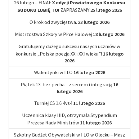
26 lutego – FINAŁ
X edycji Powiatowego Konkursu
SUDOKU LUBIĘ TO!
ZAPRASZAMY
25 lutego 2026
O krok od zwycięstwa.
23 lutego 2026
Mistrzostwa Szkoły w Piłce Halowej
18 lutego 2026
Gratulujemy dużego sukcesu naszych uczniów w
konkursie „Polska poezja XX i XXI wieku”!
16 lutego
2026
Walentynki w I LO
16 lutego 2026
Piątek 13. bez pecha – z sercem i integracją
16
lutego 2026
Turniej CS 1.6 4vs4
11 lutego 2026
Uczennica klasy IIID, otrzymała Stypendium
Prezesa Rady Ministrów
11 lutego 2026
Szkolny Budżet Obywatelski w I LO w Olecku – Masz