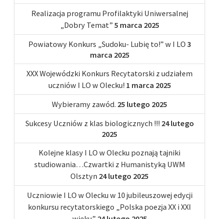
Realizacja programu Profilaktyki Uniwersalnej
„Dobry Temat”
5 marca 2025
Powiatowy Konkurs „Sudoku- Lubię to!” w I LO
3
marca 2025
XXX Wojewódzki Konkurs Recytatorski z udziałem
uczniów I LO w Olecku!
1 marca 2025
Wybieramy zawód.
25 lutego 2025
Sukcesy Uczniów z klas biologicznych !!!
24 lutego
2025
Kolejne klasy I LO w Olecku poznają tajniki
studiowania…Czwartki z Humanistyką UWM
Olsztyn
24 lutego 2025
Uczniowie I LO w Olecku w 10 jubileuszowej edycji
konkursu recytatorskiego „Polska poezja XX i XXI
wieku”
24 lutego 2025