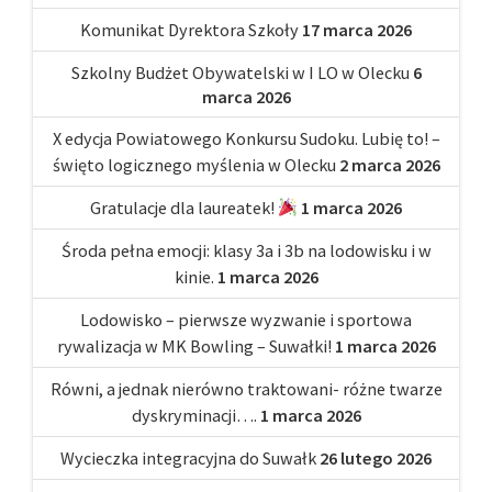
Komunikat Dyrektora Szkoły
17 marca 2026
Szkolny Budżet Obywatelski w I LO w Olecku
6
marca 2026
X edycja Powiatowego Konkursu Sudoku. Lubię to! –
święto logicznego myślenia w Olecku
2 marca 2026
Gratulacje dla laureatek!
1 marca 2026
Środa pełna emocji: klasy 3a i 3b na lodowisku i w
kinie.
1 marca 2026
Lodowisko – pierwsze wyzwanie i sportowa
rywalizacja w MK Bowling – Suwałki!
1 marca 2026
Równi, a jednak nierówno traktowani- różne twarze
dyskryminacji….
1 marca 2026
Wycieczka integracyjna do Suwałk
26 lutego 2026