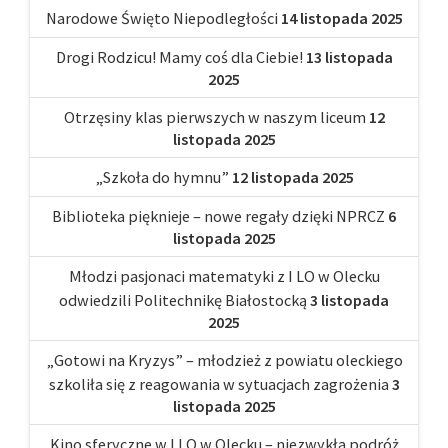
Narodowe Święto Niepodległości
14 listopada 2025
Drogi Rodzicu! Mamy coś dla Ciebie!
13 listopada
2025
Otrzęsiny klas pierwszych w naszym liceum
12
listopada 2025
„Szkoła do hymnu”
12 listopada 2025
Biblioteka pięknieje – nowe regały dzięki NPRCZ
6
listopada 2025
Młodzi pasjonaci matematyki z I LO w Olecku
odwiedzili Politechnikę Białostocką
3 listopada
2025
„Gotowi na Kryzys” – młodzież z powiatu oleckiego
szkoliła się z reagowania w sytuacjach zagrożenia
3
listopada 2025
Kino sferyczne w I LO w Olecku – niezwykła podróż