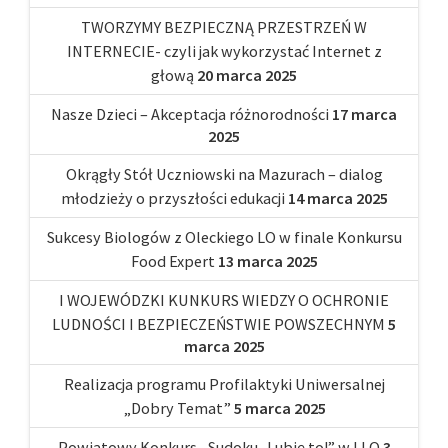
TWORZYMY BEZPIECZNĄ PRZESTRZEŃ W
INTERNECIE- czyli jak wykorzystać Internet z
głową
20 marca 2025
Nasze Dzieci – Akceptacja różnorodności
17 marca
2025
Okrągły Stół Uczniowski na Mazurach – dialog
młodzieży o przyszłości edukacji
14 marca 2025
Sukcesy Biologów z Oleckiego LO w finale Konkursu
Food Expert
13 marca 2025
I WOJEWÓDZKI KUNKURS WIEDZY O OCHRONIE
LUDNOŚCI I BEZPIECZEŃSTWIE POWSZECHNYM
5
marca 2025
Realizacja programu Profilaktyki Uniwersalnej
„Dobry Temat”
5 marca 2025
Powiatowy Konkurs „Sudoku- Lubię to!” w I LO
3