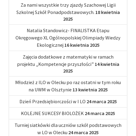
Za nami wszystkie trzy zjazdy Szachowej Ligii
Szkolnej Szkół Ponadpodstawowych.
18 kwietnia
2025
Natalia Standowicz- FINALISTKA Etapu
Okręgowego XL Ogólnopolskiej Olimpiady Wiedzy
Ekologicznej
16 kwietnia 2025
Zajęcia dodatkowe z matematyki w ramach
projektu „Kompetencje przyszłości”
14 kwietnia
2025
Młodzież z ILO w Olecku po raz ostatni w tym roku
na UWM w Olsztynie
13 kwietnia 2025
Dzień Przedsiębiorczości w I LO
24 marca 2025
KOLEJNE SUKCESY BIOLOŻEK
24 marca 2025
Turniej siatkówki dla uczniów szkół podstawowych
w LO w Olecku
24 marca 2025