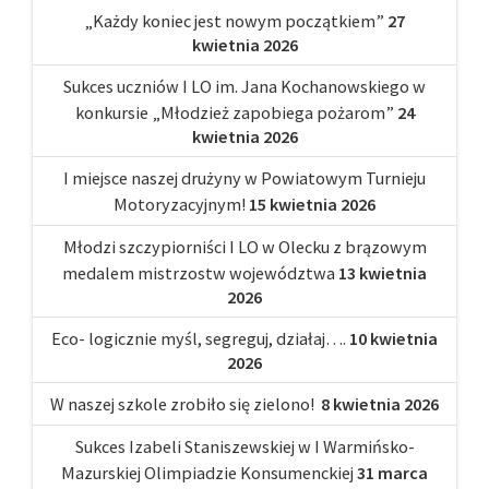
„Każdy koniec jest nowym początkiem”
27
kwietnia 2026
Sukces uczniów I LO im. Jana Kochanowskiego w
konkursie „Młodzież zapobiega pożarom”
24
kwietnia 2026
I miejsce naszej drużyny w Powiatowym Turnieju
Motoryzacyjnym!
15 kwietnia 2026
Młodzi szczypiorniści I LO w Olecku z brązowym
medalem mistrzostw województwa
13 kwietnia
2026
Eco- logicznie myśl, segreguj, działaj….
10 kwietnia
2026
W naszej szkole zrobiło się zielono!
8 kwietnia 2026
Sukces Izabeli Staniszewskiej w I Warmińsko-
Mazurskiej Olimpiadzie Konsumenckiej
31 marca