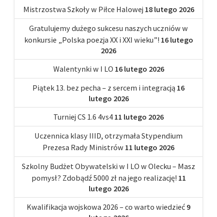
Mistrzostwa Szkoły w Piłce Halowej
18 lutego 2026
Gratulujemy dużego sukcesu naszych uczniów w
konkursie „Polska poezja XX i XXI wieku”!
16 lutego
2026
Walentynki w I LO
16 lutego 2026
Piątek 13. bez pecha – z sercem i integracją
16
lutego 2026
Turniej CS 1.6 4vs4
11 lutego 2026
Uczennica klasy IIID, otrzymała Stypendium
Prezesa Rady Ministrów
11 lutego 2026
Szkolny Budżet Obywatelski w I LO w Olecku – Masz
pomysł? Zdobądź 5000 zł na jego realizację!
11
lutego 2026
Kwalifikacja wojskowa 2026 – co warto wiedzieć
9