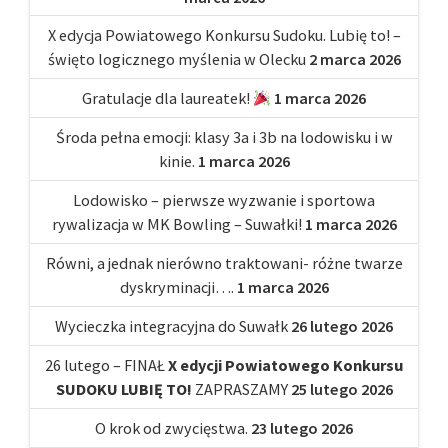
X edycja Powiatowego Konkursu Sudoku. Lubię to! –
święto logicznego myślenia w Olecku
2 marca 2026
Gratulacje dla laureatek!
1 marca 2026
Środa pełna emocji: klasy 3a i 3b na lodowisku i w
kinie.
1 marca 2026
Lodowisko – pierwsze wyzwanie i sportowa
rywalizacja w MK Bowling – Suwałki!
1 marca 2026
Równi, a jednak nierówno traktowani- różne twarze
dyskryminacji….
1 marca 2026
Wycieczka integracyjna do Suwałk
26 lutego 2026
26 lutego – FINAŁ
X edycji Powiatowego Konkursu
SUDOKU LUBIĘ TO!
ZAPRASZAMY
25 lutego 2026
O krok od zwycięstwa.
23 lutego 2026