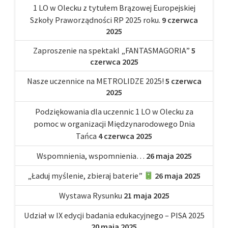
1 LO w Olecku z tytułem Brązowej Europejskiej
Szkoły Praworządności RP 2025 roku.
9 czerwca
2025
Zaproszenie na spektakl „FANTASMAGORIA”
5
czerwca 2025
Nasze uczennice na METROLIDZE 2025!
5 czerwca
2025
Podziękowania dla uczennic 1 LO w Olecku za
pomoc w organizacji Międzynarodowego Dnia
Tańca
4 czerwca 2025
Wspomnienia, wspomnienia…
26 maja 2025
„Ładuj myślenie, zbieraj baterie”
26 maja 2025
Wystawa Rysunku
21 maja 2025
Udział w IX edycji badania edukacyjnego – PISA 2025
20 maja 2025