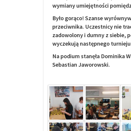
wymiany umiejętności pomiędz
Było gorąco! Szanse wyrównywał
przeciwnika. Uczestnicy nie trac
zadowolony i dumny z siebie, po
wyczekują następnego turnieju, b
Na podium stanęła Dominika Wojc
Sebastian Jaworowski.