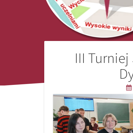
Nawigacja
III Turni
wpisu
Dy