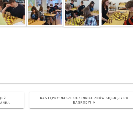
NEXT
BĄDŹ
NASTĘPNY:
NASZE UCZENNICE ZNÓW SIĘGNĘŁY PO
POST:
NAGRODY!
ANIU.