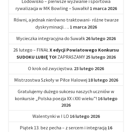
Lodowisko – pierwsze wyzwanie i sportowa
rywalizacja w MK Bowling – Suwałki!
1 marca 2026
Równi, a jednak nierówno traktowani- różne twarze
dyskryminacji….
1 marca 2026
Wycieczka integracyjna do Suwałk
26 lutego 2026
26 lutego – FINAŁ
X edycji Powiatowego Konkursu
SUDOKU LUBIĘ TO!
ZAPRASZAMY
25 lutego 2026
O krok od zwycięstwa.
23 lutego 2026
Mistrzostwa Szkoły w Piłce Halowej
18 lutego 2026
Gratulujemy dużego sukcesu naszych uczniów w
konkursie „Polska poezja XX i XXI wieku”!
16 lutego
2026
Walentynki w I LO
16 lutego 2026
Piątek 13. bez pecha – z sercem i integracją
16