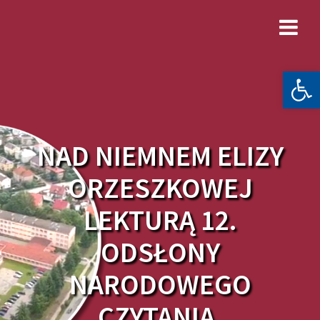
Skip
to
content
Otwórz 
NAD NIEMNEM ELIZY
ORZESZKOWEJ
LEKTURĄ 12.
ODSŁONY
NARODOWEGO
CZYTANIA.