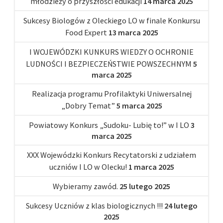
młodzieży o przyszłości edukacji
14 marca 2025
Sukcesy Biologów z Oleckiego LO w finale Konkursu
Food Expert
13 marca 2025
I WOJEWÓDZKI KUNKURS WIEDZY O OCHRONIE
LUDNOŚCI I BEZPIECZEŃSTWIE POWSZECHNYM
5
marca 2025
Realizacja programu Profilaktyki Uniwersalnej
„Dobry Temat”
5 marca 2025
Powiatowy Konkurs „Sudoku- Lubię to!” w I LO
3
marca 2025
XXX Wojewódzki Konkurs Recytatorski z udziałem
uczniów I LO w Olecku!
1 marca 2025
Wybieramy zawód.
25 lutego 2025
Sukcesy Uczniów z klas biologicznych !!!
24 lutego
2025