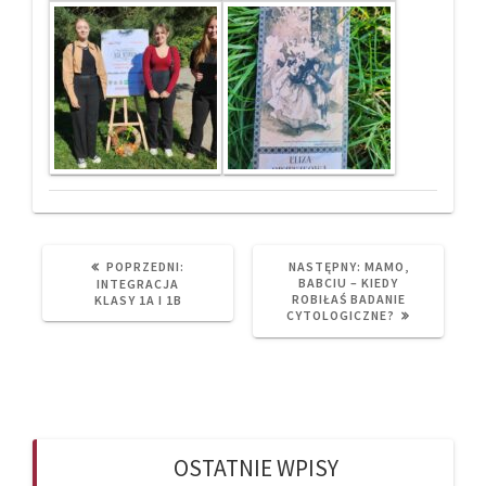
PREVIOUS
NEXT
POPRZEDNI:
NASTĘPNY:
MAMO,
POST:
POST:
BABCIU – KIEDY
INTEGRACJA
ROBIŁAŚ BADANIE
KLASY 1A I 1B
CYTOLOGICZNE?
OSTATNIE WPISY