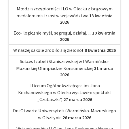
Młodzi szczypiorniści I LO w Olecku z brązowym
medalem mistrzostw województwa
13 kwietnia
2026
Eco- logicznie myśl, segreguj, działaj….
10 kwietnia
2026
W naszej szkole zrobiło się zielono!
8 kwietnia 2026
Sukces Izabeli Staniszewskiej w I Warmińsko-
Mazurskiej Olimpiadzie Konsumenckiej
31 marca
2026
I Liceum Ogólnokształcące im. Jana
Kochanowskiego w Olecku wystawiło spektakl
„Czubaszki”,
27 marca 2026
Dni Otwarte Uniwersytetu Warmińsko-Mazurskiego
w Olsztynie
26 marca 2026
Wyjazd uczniów I LO im. Jana Kochanowskiego w