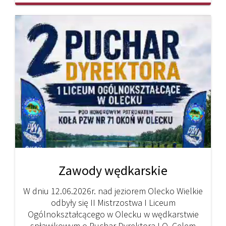
Zawody wędkarskie
W dniu 12.06.2026r. nad jeziorem Olecko Wielkie
odbyły się II Mistrzostwa I Liceum
Ogólnokształcącego w Olecku w wędkarstwie
spławikowym o Puchar Dyrektora LO. Celem