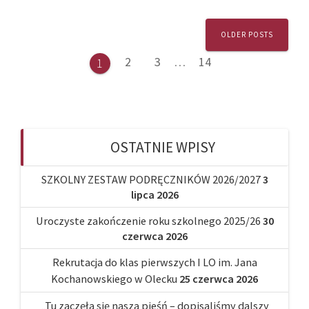
Posts
OLDER POSTS
navigation
Page
Page
Page
2
3
…
14
Page
1
OSTATNIE WPISY
SZKOLNY ZESTAW PODRĘCZNIKÓW 2026/2027
3
lipca 2026
Uroczyste zakończenie roku szkolnego 2025/26
30
czerwca 2026
Rekrutacja do klas pierwszych I LO im. Jana
Kochanowskiego w Olecku
25 czerwca 2026
„Tu zaczęła się nasza pieśń – dopisaliśmy dalszy