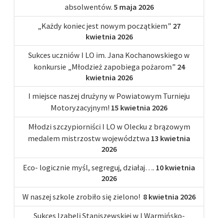
absolwentów.
5 maja 2026
„Każdy koniec jest nowym początkiem”
27
kwietnia 2026
Sukces uczniów I LO im. Jana Kochanowskiego w
konkursie „Młodzież zapobiega pożarom”
24
kwietnia 2026
I miejsce naszej drużyny w Powiatowym Turnieju
Motoryzacyjnym!
15 kwietnia 2026
Młodzi szczypiorniści I LO w Olecku z brązowym
medalem mistrzostw województwa
13 kwietnia
2026
Eco- logicznie myśl, segreguj, działaj….
10 kwietnia
2026
W naszej szkole zrobiło się zielono!
8 kwietnia 2026
Sukces Izabeli Staniszewskiej w I Warmińsko-