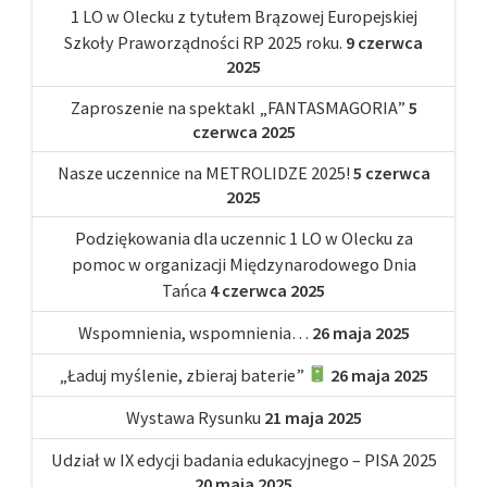
1 LO w Olecku z tytułem Brązowej Europejskiej
Szkoły Praworządności RP 2025 roku.
9 czerwca
2025
Zaproszenie na spektakl „FANTASMAGORIA”
5
czerwca 2025
Nasze uczennice na METROLIDZE 2025!
5 czerwca
2025
Podziękowania dla uczennic 1 LO w Olecku za
pomoc w organizacji Międzynarodowego Dnia
Tańca
4 czerwca 2025
Wspomnienia, wspomnienia…
26 maja 2025
„Ładuj myślenie, zbieraj baterie”
26 maja 2025
Wystawa Rysunku
21 maja 2025
Udział w IX edycji badania edukacyjnego – PISA 2025
20 maja 2025