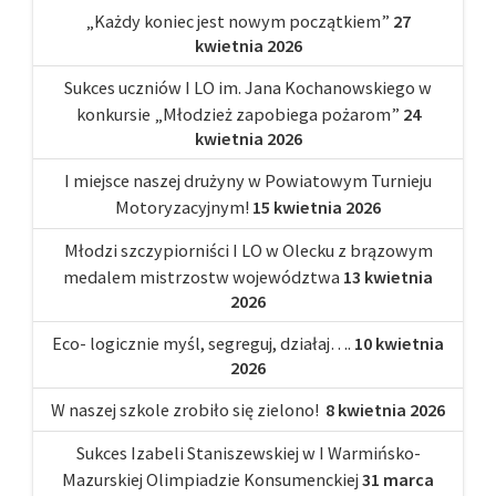
„Każdy koniec jest nowym początkiem”
27
kwietnia 2026
Sukces uczniów I LO im. Jana Kochanowskiego w
konkursie „Młodzież zapobiega pożarom”
24
kwietnia 2026
I miejsce naszej drużyny w Powiatowym Turnieju
Motoryzacyjnym!
15 kwietnia 2026
Młodzi szczypiorniści I LO w Olecku z brązowym
medalem mistrzostw województwa
13 kwietnia
2026
Eco- logicznie myśl, segreguj, działaj….
10 kwietnia
2026
W naszej szkole zrobiło się zielono!
8 kwietnia 2026
Sukces Izabeli Staniszewskiej w I Warmińsko-
Mazurskiej Olimpiadzie Konsumenckiej
31 marca