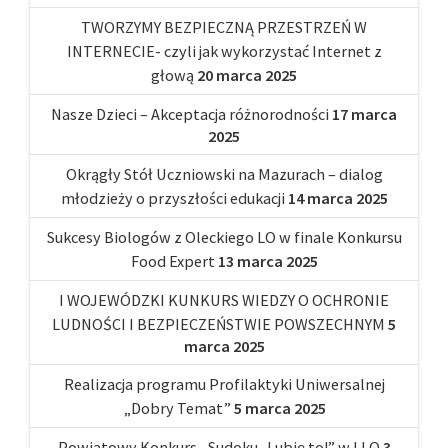
TWORZYMY BEZPIECZNĄ PRZESTRZEŃ W
INTERNECIE- czyli jak wykorzystać Internet z
głową
20 marca 2025
Nasze Dzieci – Akceptacja różnorodności
17 marca
2025
Okrągły Stół Uczniowski na Mazurach – dialog
młodzieży o przyszłości edukacji
14 marca 2025
Sukcesy Biologów z Oleckiego LO w finale Konkursu
Food Expert
13 marca 2025
I WOJEWÓDZKI KUNKURS WIEDZY O OCHRONIE
LUDNOŚCI I BEZPIECZEŃSTWIE POWSZECHNYM
5
marca 2025
Realizacja programu Profilaktyki Uniwersalnej
„Dobry Temat”
5 marca 2025
Powiatowy Konkurs „Sudoku- Lubię to!” w I LO
3