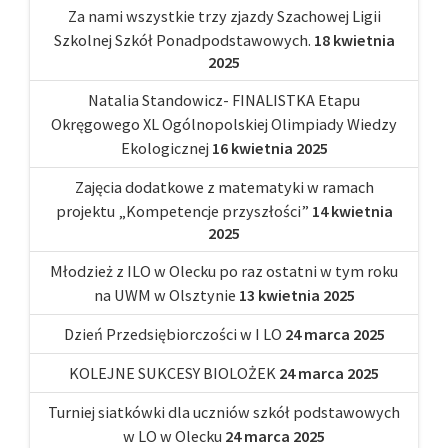
Za nami wszystkie trzy zjazdy Szachowej Ligii
Szkolnej Szkół Ponadpodstawowych.
18 kwietnia
2025
Natalia Standowicz- FINALISTKA Etapu
Okręgowego XL Ogólnopolskiej Olimpiady Wiedzy
Ekologicznej
16 kwietnia 2025
Zajęcia dodatkowe z matematyki w ramach
projektu „Kompetencje przyszłości”
14 kwietnia
2025
Młodzież z ILO w Olecku po raz ostatni w tym roku
na UWM w Olsztynie
13 kwietnia 2025
Dzień Przedsiębiorczości w I LO
24 marca 2025
KOLEJNE SUKCESY BIOLOŻEK
24 marca 2025
Turniej siatkówki dla uczniów szkół podstawowych
w LO w Olecku
24 marca 2025