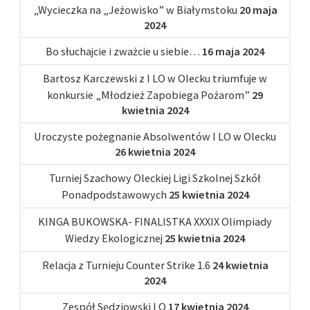
„Wycieczka na „Jeżowisko” w Białymstoku
20 maja
2024
Bo słuchajcie i zważcie u siebie…
16 maja 2024
Bartosz Karczewski z I LO w Olecku triumfuje w
konkursie „Młodzież Zapobiega Pożarom”
29
kwietnia 2024
Uroczyste pożegnanie Absolwentów I LO w Olecku
26 kwietnia 2024
Turniej Szachowy Oleckiej Ligi Szkolnej Szkół
Ponadpodstawowych
25 kwietnia 2024
KINGA BUKOWSKA- FINALISTKA XXXIX Olimpiady
Wiedzy Ekologicznej
25 kwietnia 2024
Relacja z Turnieju Counter Strike 1.6
24 kwietnia
2024
Zespół Sędziowski LO
17 kwietnia 2024