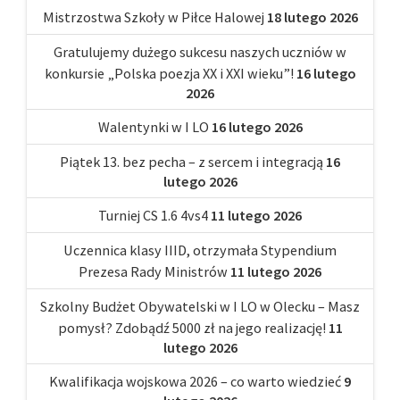
Mistrzostwa Szkoły w Piłce Halowej
18 lutego 2026
Gratulujemy dużego sukcesu naszych uczniów w
konkursie „Polska poezja XX i XXI wieku”!
16 lutego
2026
Walentynki w I LO
16 lutego 2026
Piątek 13. bez pecha – z sercem i integracją
16
lutego 2026
Turniej CS 1.6 4vs4
11 lutego 2026
Uczennica klasy IIID, otrzymała Stypendium
Prezesa Rady Ministrów
11 lutego 2026
Szkolny Budżet Obywatelski w I LO w Olecku – Masz
pomysł? Zdobądź 5000 zł na jego realizację!
11
lutego 2026
Kwalifikacja wojskowa 2026 – co warto wiedzieć
9