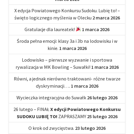
X edycja Powiatowego Konkursu Sudoku. Lubię to! –
święto logicznego myślenia w Olecku
2 marca 2026
Gratulacje dla laureatek!
1 marca 2026
Środa pełna emocji: klasy 3a i 3b na lodowisku i w
kinie.
1 marca 2026
Lodowisko – pierwsze wyzwanie i sportowa
rywalizacja w MK Bowling – Suwałki!
1 marca 2026
Równi, a jednak nierówno traktowani- różne twarze
dyskryminacji….
1 marca 2026
Wycieczka integracyjna do Suwałk
26 lutego 2026
26 lutego – FINAŁ
X edycji Powiatowego Konkursu
SUDOKU LUBIĘ TO!
ZAPRASZAMY
25 lutego 2026
O krok od zwycięstwa.
23 lutego 2026