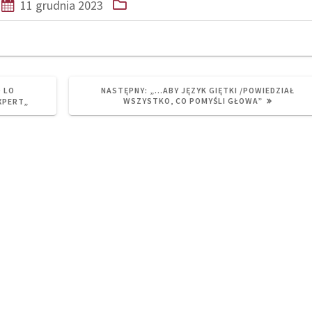
11 grudnia 2023
NEXT
 LO
NASTĘPNY:
„…ABY JĘZYK GIĘTKI /POWIEDZIAŁ
POST:
WSZYSTKO, CO POMYŚLI GŁOWA”
XPERT„