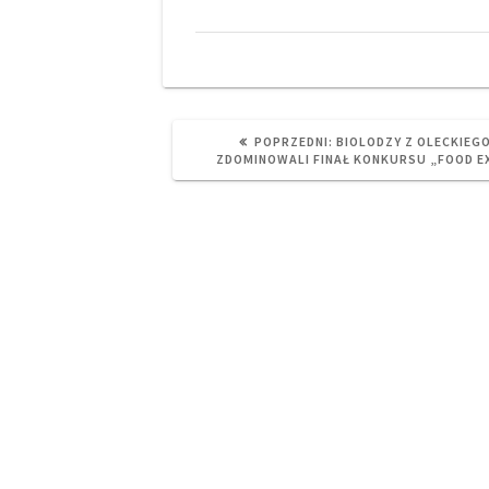
PREVIOUS
POPRZEDNI:
BIOLODZY Z OLECKIEGO
POST:
ZDOMINOWALI FINAŁ KONKURSU „FOOD E