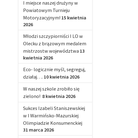
I miejsce naszej drużyny w
Powiatowym Turnieju
Motoryzacyjnym!
15 kwietnia
2026
Młodzi szczypiorniści I LO w
Olecku z brązowym medalem
mistrzostw województwa
13
kwietnia 2026
Eco- logicznie myśl, segreguj,
działaj….
10 kwietnia 2026
W naszej szkole zrobiło się
zielono!
8 kwietnia 2026
Sukces Izabeli Staniszewskiej
w I Warmińsko-Mazurskiej
Olimpiadzie Konsumenckiej
31 marca 2026