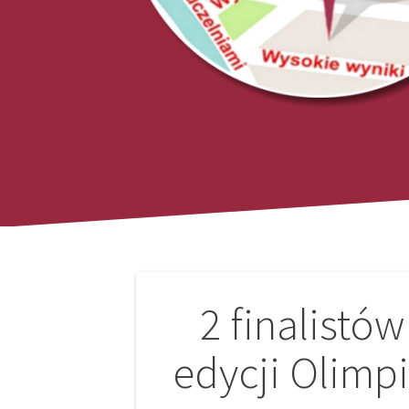
Nawigacja
2 finalistó
wpisu
edycji Olimp