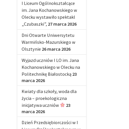
I Liceum Ogólnokształcące
im. Jana Kochanowskiego w
Olecku wystawiło spektakl
„Czubaszki”,
27 marca 2026
Dni Otwarte Uniwersytetu
Warmińsko-Mazurskiego w
Olsztynie
26 marca 2026
Wyjazd uczniów I LO im. Jana
Kochanowskiego w Olecku na
Politechnikę Białostocką
23
marca 2026
Kwiaty dla szkoły, woda dla
życia – proekologiczna
inicjatywa uczniów
23
marca 2026
Dzień Przedsiębiorczości w I