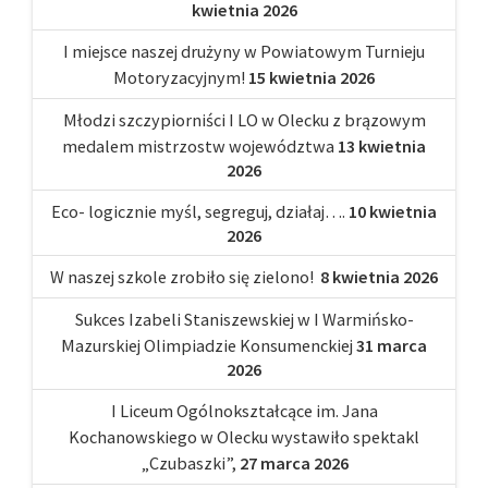
kwietnia 2026
I miejsce naszej drużyny w Powiatowym Turnieju
Motoryzacyjnym!
15 kwietnia 2026
Młodzi szczypiorniści I LO w Olecku z brązowym
medalem mistrzostw województwa
13 kwietnia
2026
Eco- logicznie myśl, segreguj, działaj….
10 kwietnia
2026
W naszej szkole zrobiło się zielono!
8 kwietnia 2026
Sukces Izabeli Staniszewskiej w I Warmińsko-
Mazurskiej Olimpiadzie Konsumenckiej
31 marca
2026
I Liceum Ogólnokształcące im. Jana
Kochanowskiego w Olecku wystawiło spektakl
„Czubaszki”,
27 marca 2026