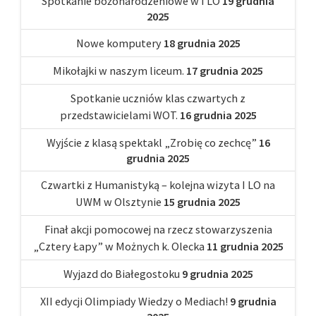
Spotkanie bożonarodzeniowe w I LO
19 grudnia
2025
Nowe komputery
18 grudnia 2025
Mikołajki w naszym liceum.
17 grudnia 2025
Spotkanie uczniów klas czwartych z
przedstawicielami WOT.
16 grudnia 2025
Wyjście z klasą spektakl „Zrobię co zechcę”
16
grudnia 2025
Czwartki z Humanistyką – kolejna wizyta I LO na
UWM w Olsztynie
15 grudnia 2025
Finał akcji pomocowej na rzecz stowarzyszenia
„Cztery Łapy” w Możnych k. Olecka
11 grudnia 2025
Wyjazd do Białegostoku
9 grudnia 2025
XII edycji Olimpiady Wiedzy o Mediach!
9 grudnia