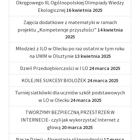
Okręgowego XL Ogólnopolskiej Olimpiady Wiedzy
Ekologicznej
16 kwietnia 2025
Zajęcia dodatkowe z matematyki w ramach
projektu „Kompetencje przyszłości”
14 kwietnia
2025
Młodzież z ILO w Olecku po raz ostatni w tym roku
na UWM w Olsztynie
13 kwietnia 2025
Dzień Przedsiębiorczości w I LO
24 marca 2025
KOLEJNE SUKCESY BIOLOŻEK
24 marca 2025
Turniej siatkówki dla uczniów szkół podstawowych
w LO w Olecku
24 marca 2025
TWORZYMY BEZPIECZNĄ PRZESTRZEŃ W
INTERNECIE- czyli jak wykorzystać Internet z
głową
20 marca 2025
Nasze Dzieci – Akceptacja różnorodności
17 marca