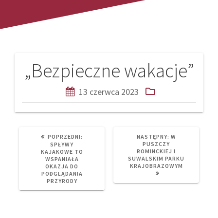
„Bezpieczne wakacje”
Nawigacja
wpisu
13 czerwca 2023
PREVIOUS
NEXT
POPRZEDNI:
NASTĘPNY:
W
POST:
POST:
PUSZCZY
SPŁYWY
ROMINCKIEJ I
KAJAKOWE TO
SUWALSKIM PARKU
WSPANIAŁA
KRAJOBRAZOWYM
OKAZJA DO
PODGLĄDANIA
PRZYRODY