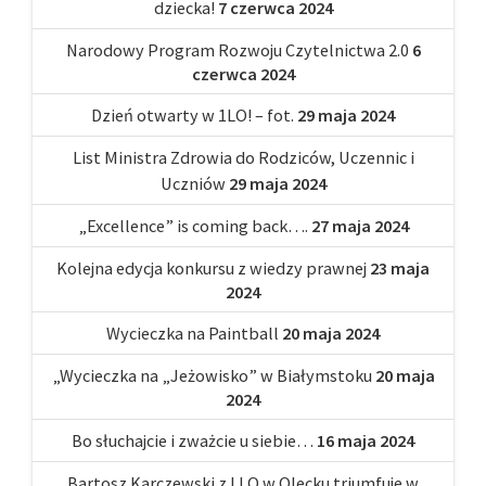
dziecka!
7 czerwca 2024
Narodowy Program Rozwoju Czytelnictwa 2.0
6
czerwca 2024
Dzień otwarty w 1LO! – fot.
29 maja 2024
List Ministra Zdrowia do Rodziców, Uczennic i
Uczniów
29 maja 2024
„Excellence” is coming back….
27 maja 2024
Kolejna edycja konkursu z wiedzy prawnej
23 maja
2024
Wycieczka na Paintball
20 maja 2024
„Wycieczka na „Jeżowisko” w Białymstoku
20 maja
2024
Bo słuchajcie i zważcie u siebie…
16 maja 2024
Bartosz Karczewski z I LO w Olecku triumfuje w