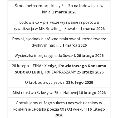
Środa pełna emocji: klasy 3a i 3b na lodowisku i w
kinie.
1 marca 2026
Lodowisko – pierwsze wyzwanie i sportowa
rywalizacja w MK Bowling – Suwałki!
1 marca 2026
Równi, a jednak nierówno traktowani- różne twarze
dyskryminacji….
1 marca 2026
Wycieczka integracyjna do Suwałk
26 lutego 2026
26 lutego – FINAŁ
X edycji Powiatowego Konkursu
SUDOKU LUBIĘ TO!
ZAPRASZAMY
25 lutego 2026
O krok od zwycięstwa.
23 lutego 2026
Mistrzostwa Szkoły w Piłce Halowej
18 lutego 2026
Gratulujemy dużego sukcesu naszych uczniów w
konkursie „Polska poezja XX i XXI wieku”!
16 lutego
2026