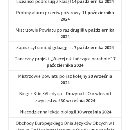
Licealiści podróżują z klasą!
14 października 2024
Próbny alarm przeciwpożarowy.
11 października
2024
Mistrzowie Powiatu po raz drugi!!!
8 października
2024
Zapisz cyframi: iḏigdaagg …
7 października 2024
Taneczny projekt „Więcej niż tańczące parabole”
7
października 2024
Mistrzowie powiatu po raz kolejny
30 września
2024
Biegi z Klio XVI edycja – Drużyna I LO o włos od
zwycięstwa!
30 września 2024
Niecodzienna lekcja biologii
30 września 2024
Obchody Europejskiego Dnia Języków Obcych w I
Liceum Ogólnokształcącym w Olecku
26 września