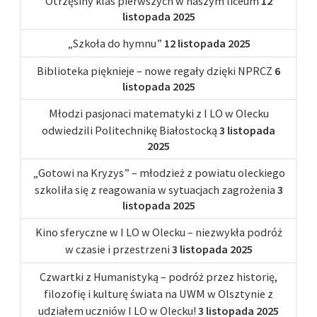
Otrzęsiny klas pierwszych w naszym liceum
12
listopada 2025
„Szkoła do hymnu”
12 listopada 2025
Biblioteka pięknieje – nowe regały dzięki NPRCZ
6
listopada 2025
Młodzi pasjonaci matematyki z I LO w Olecku
odwiedzili Politechnikę Białostocką
3 listopada
2025
„Gotowi na Kryzys” – młodzież z powiatu oleckiego
szkoliła się z reagowania w sytuacjach zagrożenia
3
listopada 2025
Kino sferyczne w I LO w Olecku – niezwykła podróż
w czasie i przestrzeni
3 listopada 2025
Czwartki z Humanistyką – podróż przez historię,
filozofię i kulturę świata na UWM w Olsztynie z
udziałem uczniów I LO w Olecku!
3 listopada 2025