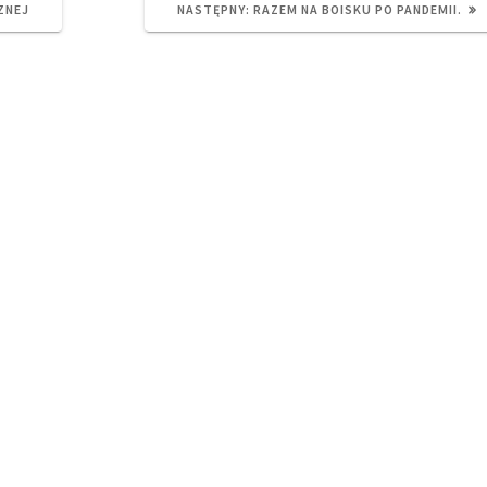
NEXT
ZNEJ
NASTĘPNY:
RAZEM NA BOISKU PO PANDEMII.
POST: