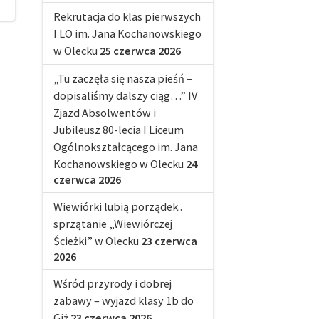
Rekrutacja do klas pierwszych
I LO im. Jana Kochanowskiego
w Olecku
25 czerwca 2026
„Tu zaczęła się nasza pieśń –
dopisaliśmy dalszy ciąg…” IV
Zjazd Absolwentów i
Jubileusz 80-lecia I Liceum
Ogólnokształcącego im. Jana
Kochanowskiego w Olecku
24
czerwca 2026
Wiewiórki lubią porządek..
sprzątanie „Wiewiórczej
Ścieżki” w Olecku
23 czerwca
2026
Wśród przyrody i dobrej
zabawy – wyjazd klasy 1b do
Giż
23 czerwca 2026