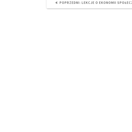
PREVIOUS
POPRZEDNI:
LEKCJE O EKONOMII SPOŁEC
POST: