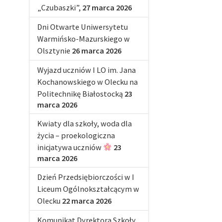
„Czubaszki”,
27 marca 2026
Dni Otwarte Uniwersytetu
Warmińsko-Mazurskiego w
Olsztynie
26 marca 2026
Wyjazd uczniów I LO im. Jana
Kochanowskiego w Olecku na
Politechnikę Białostocką
23
marca 2026
Kwiaty dla szkoły, woda dla
życia – proekologiczna
inicjatywa uczniów
23
marca 2026
Dzień Przedsiębiorczości w I
Liceum Ogólnokształcącym w
Olecku
22 marca 2026
Komunikat Dyrektora Szkoły